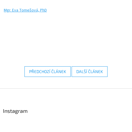
Mgr. Eva Tomešová, PhD
PŘEDCHOZÍ ČLÁNEK
DALŠÍ ČLÁNEK
Z
á
p
a
Instagram
t
í