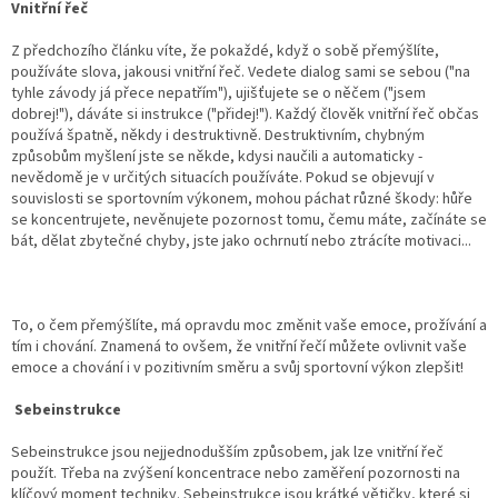
Vnitřní řeč
Z předchozího článku víte, že pokaždé, když o sobě přemýšlíte,
používáte slova, jakousi vnitřní řeč. Vedete dialog sami se sebou ("na
tyhle závody já přece nepatřím"), ujišťujete se o něčem ("jsem
dobrej!"), dáváte si instrukce ("přidej!"). Každý člověk vnitřní řeč občas
používá špatně, někdy i destruktivně. Destruktivním, chybným
způsobům myšlení jste se někde, kdysi naučili a automaticky -
nevědomě je v určitých situacích používáte. Pokud se objevují v
souvislosti se sportovním výkonem, mohou páchat různé škody: hůře
se koncentrujete, nevěnujete pozornost tomu, čemu máte, začínáte se
bát, dělat zbytečné chyby, jste jako ochrnutí nebo ztrácíte motivaci...
To, o čem přemýšlíte, má opravdu moc změnit vaše emoce, prožívání a
tím i chování. Znamená to ovšem, že vnitřní řečí můžete ovlivnit vaše
emoce a chování i v pozitivním směru a svůj sportovní výkon zlepšit!
Sebeinstrukce
Sebeinstrukce jsou nejjednodušším způsobem, jak lze vnitřní řeč
použít. Třeba na zvýšení koncentrace nebo zaměření pozornosti na
klíčový moment techniky. Sebeinstrukce jsou krátké větičky, které si