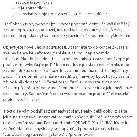
závodě (aspoň 3x3)?
Co je způsobilo?
Jak ovlivnily moje pocity a věci, které jsem udělal?
Teď oba výtvory porovnejte. Pravděpodobně vidíte, že váš úspěšný
závod doprovázely pozitivní, instruktivní a povzbuzující myšlenky,
zatímco propadák byl spojen s negativními a úzkostnými myšlenkami.
Objevujete nové věci a souvislosti. Dotáhněte to do konce! Zkuste si
své myšlenky ke každému tréninku a závodu zapisovat do
tréninkového deníku. Nechte si na ně dost místa a zaznamenávejte je
poctivě - nevylepšujte je. Pište co nejdříve po skončení tréninku nebo
závodu, dokud si na ně dokážete vzpomenout (na některé myšlenky
zapomínáme téměř okamžitě - a rádi). Zajímavé by bylo, kdyby vás při
závodě někdo natočil (včetně rozcvičení) a vy by jste si pak mohli
záznam přehrát a přidat vlastní komentář - co jste cítili a jaké myšlenky
vás napadaly. Samozřejmě celou výše popsanou práci můžete udělat
společně s trenérem.
Pokud se vám podaří zaznamenávat si myšlenky delší dobu, zjistíte,
jak silnou pozitivní i negativní roli může vaše vnitřní řeč hrát v závodním
i tréninkovém výkonu. Pak budete mít OPRAVDOVÝ a ÚČINNÝ důvod ke
změně. Negativní myšlenky se dají změnit pomocí dvou technik:
"zastavení negativních myšlenek" a "přerámování."