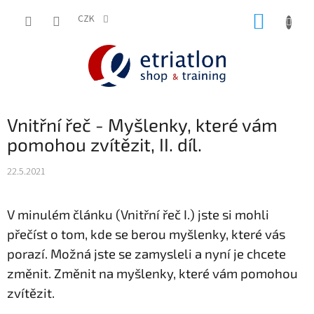
Přejít
NÁKUP
na
CZK
shop.etriatlon.cz - Chat
obsah
KOŠÍK
Vnitřní řeč - Myšlenky, které vám
pomohou zvítězit, II. díl.
22.5.2021
V minulém článku (Vnitřní řeč I.) jste si mohli
přečíst o tom, kde se berou myšlenky, které vás
porazí. Možná jste se zamysleli a nyní je chcete
změnit. Změnit na myšlenky, které vám pomohou
zvítězit.