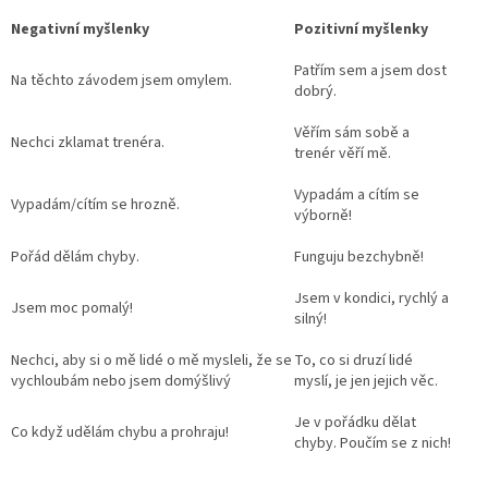
Negativní myšlenky
Pozitivní myšlenky
Patřím sem a jsem dost
Na těchto závodem jsem omylem.
dobrý.
Věřím sám sobě a
Nechci zklamat trenéra.
trenér věří mě.
Vypadám a cítím se
Send
Vypadám/cítím se hrozně.
výborně!
Powered by chaterimo
Pořád dělám chyby.
Funguju bezchybně!
Jsem v kondici, rychlý a
Jsem moc pomalý!
silný!
Nechci, aby si o mě lidé o mě mysleli, že se
To, co si druzí lidé
vychloubám nebo jsem domýšlivý
myslí, je jen jejich věc.
Je v pořádku dělat
Co když udělám chybu a prohraju!
chyby. Poučím se z nich!