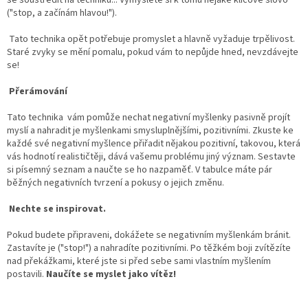
("stop, a začínám hlavou!").
Tato technika opět potřebuje promyslet a hlavně vyžaduje trpělivost.
Staré zvyky se mění pomalu, pokud vám to nepůjde hned, nevzdávejte
se!
Přerámování
Tato technika
vám pomůže nechat negativní myšlenky pasivně projít
myslí a nahradit je myšlenkami smysluplnějšími, pozitivními. Zkuste ke
každé své negativní myšlence přiřadit nějakou pozitivní, takovou, která
vás hodnotí realističtěji, dává vašemu problému jiný význam. Sestavte
si písemný seznam a naučte se ho nazpaměť. V tabulce máte pár
běžných negativních tvrzení a pokusy o jejich změnu.
Nechte se inspirovat.
Pokud budete připraveni, dokážete se negativním myšlenkám bránit.
Zastavíte je ("stop!") a nahradíte pozitivními. Po těžkém boji zvítězíte
nad překážkami, které jste si před sebe sami vlastním myšlením
postavili.
Naučíte se myslet jako vítěz!