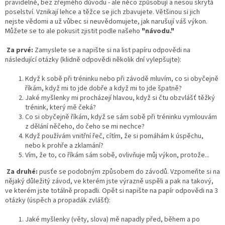
pravidelně, bez zřejmého důvodu - ale něco způsobují a nesou skrytá
poselství. Vznikají lehce a těžce se jich zbavujete. Většinou si jich
nejste vědomi a už vůbec si neuvědomujete, jak narušují váš výkon.
Můžete se to ale pokusit zjistit podle našeho
"návodu."
Za prvé:
Zamyslete se a napište si na list papíru odpovědi na
následující otázky (klidně odpovědi několik dní vylepšujte):
Když k sobě při tréninku nebo při závodě mluvím, co si obyčejně
říkám, když mi to jde dobře a když mi to jde špatně?
Jaké myšlenky mi procházejí hlavou, když si čtu obzvlášť těžký
trénink, který mě čeká?
Co si obyčejně říkám, když se sám sobě při tréninku vymlouvám
z dělání něčeho, do čeho se mi nechce?
Když používám vnitřní řeč, cítím, že si pomáhám k úspěchu,
nebo k prohře a zklamání?
Vím, že to, co říkám sám sobě, ovlivňuje můj výkon, protože...
Za druhé:
pusťe se podobným způsobem do závodů. Vzpomeňte si na
nějaký důležitý závod, ve kterém jste výrazně uspěli a pak na takový,
ve kterém jste totálně propadli. Opět si napište na papír odpovědi na 3
otázky (úspěch a propadák zvlášť):
Jaké myšlenky (věty, slova) mě napadly před, během a po