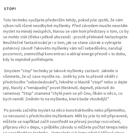
STOP!
Tuto techniku využijete především tehdy, pokud jste zjistili, že vám
výkon ruší různé neodbytné myšlenky. Před závodem musíte neustále
myslet na minulý neúspěch, hlavou se vám honí představy o tom, co by
se mohlo stát (třeba i pěkně uhozené) - prostě přehnaně fantazírujete.
Neužitečné fantazírování je i o tom, jak se stane zázrak a vyhrajete
pohárový závod! Takovéto myšlenky vám ničí sebedůvěru, narušují
pozornost, znemožňují koncentraci a ubírají energii přesně v tu dobu,
kdy to nejméně potřebujete.
Smyslem "stop" techniky je takové myšlenky zastavit. Jakmile si
všimnete, že už zase myslíte na... (měli by jste to přesně vědět z
předchozího "sebesledování"), řekněte si hlasitě "stop!" nebo si dejte
jiný, hlasitý a "nenápadný" povel (tlesknutí, dupnutí, plácnutí do
ramenou). "Stop" znamená "chytil jsem se při činu, říkám si něco, co
bych neměl. Změním to na myšlenku, která bude vhodnější."
Po povelu začněte myslet na něco konstruktivního nebo příjemného,
co nesouvisí s předchozími myšlenkami. Měli by jste to mít připravené,
můžete se například začít soustředit na přesný postup rozcvičení,
přípravu věcí v depu, v průběhu závodu si můžete počítat tempa nebo
se soustředit na techniku... Vymyslete si k tomu nějaké klíčové slovo