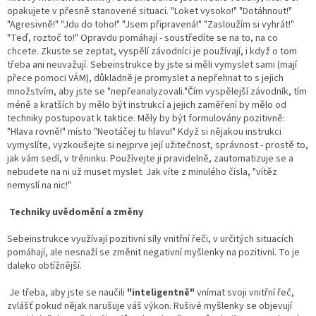
opakujete v přesně stanovené situaci. "Loket vysoko!" "Dotáhnout!"
"Agresivně!" "Jdu do toho!" "Jsem připravená!" "Zasloužím si vyhrát!"
"Teď, roztoč to!" Opravdu pomáhají - soustředíte se na to, na co
chcete. Zkuste se zeptat, vyspělí závodníci je používají, i když o tom
třeba ani neuvažují. Sebeinstrukce by jste si měli vymyslet sami (mají
přece pomoci VÁM), důkladně je promyslet a nepřehnat to s jejich
množstvím, aby jste se "nepřeanalyzovali."Čím vyspělejší závodník, tím
méně a kratších by mělo být instrukcí a jejich zaměření by mělo od
techniky postupovat k taktice. Měly by být formulovány pozitivně:
"Hlava rovně!" místo "Neotáčej tu hlavu!" Když si nějakou instrukci
vymyslíte, vyzkoušejte si nejprve její užitečnost, správnost - prostě to,
jak vám sedí, v tréninku. Používejte ji pravidelně, zautomatizuje se a
nebudete na ni už muset myslet. Jak víte z minulého čísla, "vítěz
nemyslí na nic!"
Techniky uvědomění a změny
Sebeinstrukce využívají pozitivní síly vnitřní řeči, v určitých situacích
pomáhají, ale nesnaží se změnit negativní myšlenky na pozitivní. To je
daleko obtížnější.
Je třeba, aby jste se naučili
"inteligentně"
vnímat svoji vnitřní řeč,
zvlášť pokud nějak narušuje váš výkon. Rušivé myšlenky se objevují