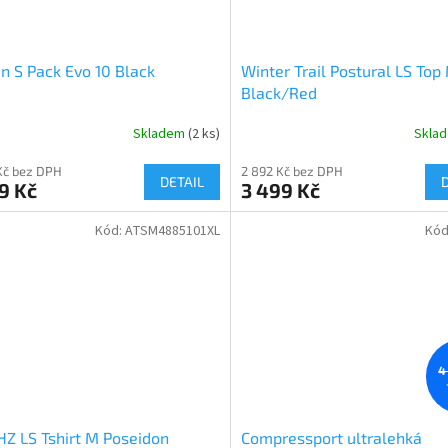
n S Pack Evo 10 Black
Winter Trail Postural LS Top
Black/Red
Skladem
(2 ks)
Skla
Kč bez DPH
2 892 Kč bez DPH
DETAIL
9 Kč
3 499 Kč
Kód:
ATSM4885101XL
Kód
4
 HZ LS Tshirt M Poseidon
Compressport ultralehká