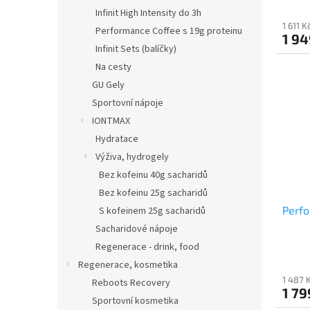
Infinit High Intensity do 3h
1 611 
Performance Coffee s 19g proteinu
1 94
Infinit Sets (balíčky)
Na cesty
GU Gely
Sportovní nápoje
IONTMAX
Hydratace
Výživa, hydrogely
Bez kofeinu 40g sacharidů
Bez kofeinu 25g sacharidů
Perfo
S kofeinem 25g sacharidů
Sacharidové nápoje
Regenerace - drink, food
Regenerace, kosmetika
1 487 
Reboots Recovery
1 79
Sportovní kosmetika