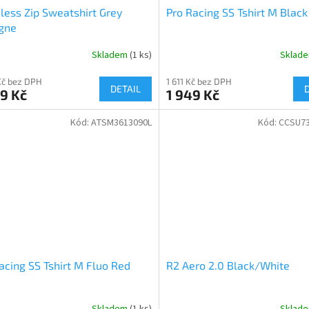
ess Zip Sweatshirt Grey
Pro Racing SS Tshirt M Black
gne
Skladem
(1 ks)
Sklad
Kč bez DPH
1 611 Kč bez DPH
DETAIL
9 Kč
1 949 Kč
Kód:
ATSM3613090L
Kód:
CCSU7
acing SS Tshirt M Fluo Red
R2 Aero 2.0 Black/White
Skladem
(1 ks)
Sklad