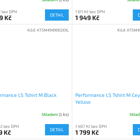
Kč bez DPH
1 611 Kč bez DPH
DETAIL
9 Kč
1 949 Kč
Kód:
ATSM4949002XXL
Kód:
ATSM4
rmance LS Tshirt M Black
Performance LS Tshirt M Cey
Yellow
Skladem
(1 ks)
Skla
Kč bez DPH
1 487 Kč bez DPH
DETAIL
9 Kč
1 799 Kč