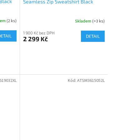
Black
Seamless Zip Sweatshirt Black
dem
(2 ks)
Skladem
(>3 ks)
1 900 Kč bez DPH
DETAIL
DETAIL
2 299 Kč
619032XL
Kód:
ATSM3615052L