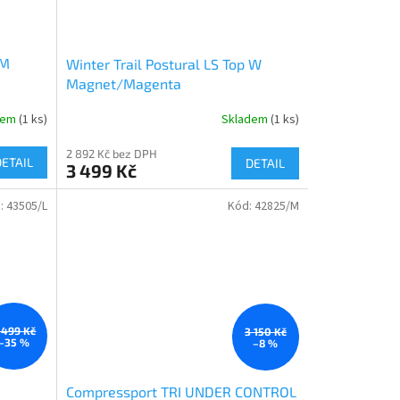
 M
Winter Trail Postural LS Top W
Magnet/Magenta
dem
(1 ks)
Skladem
(1 ks)
2 892 Kč bez DPH
DETAIL
DETAIL
3 499 Kč
:
43505/L
Kód:
42825/M
 499 Kč
3 150 Kč
–35 %
–8 %
Compressport TRI UNDER CONTROL