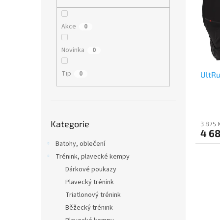
i
r
n
s
o
e
p
d
l
Akce
0
r
u
o
k
Novinka
0
d
t
u
ů
Tip
0
UltRu
k
t
ů
Přeskočit
Kategorie
kategorie
3 875 
4 68
Batohy, oblečení
Trénink, plavecké kempy
Dárkové poukazy
Plavecký trénink
Triatlonový trénink
Běžecký trénink