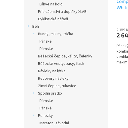
Compr
Láhve na kolo
Whit
Příslušenství a doplňky XLAB
Cyklistické nářadí
Běh
2 189 
Bundy, mikiny, trička
2 64
Pánské
Pánský
Dámské
kombin
Běžecké čepice, kšilty, čelenky
ventil
maximá
Běžecké vesty, pásy, flask
běhu.
Návleky na lýtka
Recovery návleky
Zimní čepice, rukavice
Spodní prádlo
Dámské
Pánské
Ponožky
Maraton, závodní