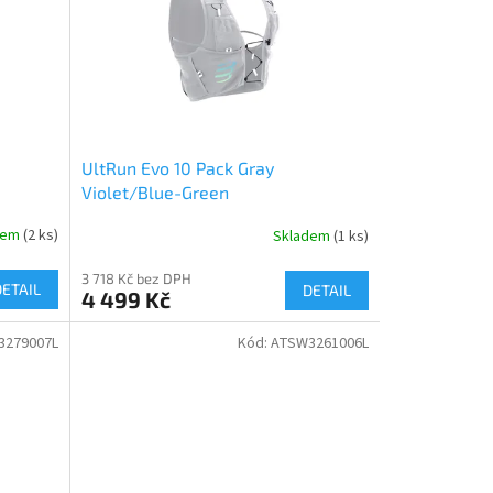
UltRun Evo 10 Pack Gray
Violet/Blue-Green
dem
(2 ks)
Skladem
(1 ks)
3 718 Kč bez DPH
DETAIL
DETAIL
4 499 Kč
3279007L
Kód:
ATSW3261006L