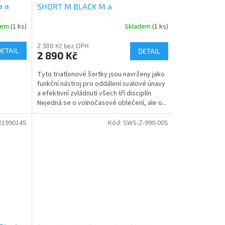
a a
SHORT M BLACK M a
etriatlon.cz - Chat
dem
(1 ks)
Skladem
(1 ks)
2 388 Kč bez DPH
DETAIL
DETAIL
2 890 Kč
Tyto triatlonové šortky jsou navrženy jako
funkční nástroj pro oddálení svalové únavy
a efektivní zvládnutí všech tří disciplín.
Nejedná se o volnočasové oblečení, ale o...
199014S
Kód:
SWS-Z-990-00S