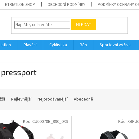
ETRIATLON SHOP
OBCHODNÍ PODMÍNKY
PODMÍNKY OCHRANY O
HLEDAT
riatlon
Plavání
Cyklistika
Běh
Sportovní výživa
pressport
žší
Nejlevnější
Nejprodávanější
Abecedně
Kód:
CU00078B_990_0XS
Kód:
XBPU