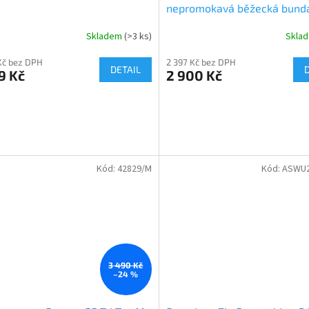
nepromokavá běžecká bund
shop.
Skladem
(>3 ks)
Skla
Kč bez DPH
2 397 Kč bez DPH
DETAIL
9 Kč
2 900 Kč
Kód:
42829/M
Kód:
ASWU2
3 490 Kč
–24 %