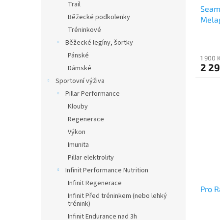
Trail
Seaml
Běžecké podkolenky
Mela
Tréninkové
Běžecké legíny, šortky
Pánské
1 900 
2 29
Dámské
Sportovní výživa
Pillar Performance
Klouby
Regenerace
Výkon
Imunita
Pillar elektrolity
Infinit Performance Nutrition
Infinit Regenerace
Pro R
Infinit Před tréninkem (nebo lehký
trénink)
Infinit Endurance nad 3h