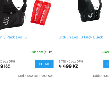
n S Pack Evo 15
UltRun Evo 10 Pack Black
Skladem
(>3 ks)
Skla
Kč bez DPH
3 718 Kč bez DPH
DETAIL
9 Kč
4 499 Kč
Kód:
CU00088B_990_00S
Kód:
ATSM