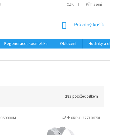
SOBNÍCH ÚDAJŮ
CZK
Přihlášení
NÁKUPNÍ
Prázdný košík
KOŠÍK
Regenerace, kosmetika
Oblečení
Hodinky a elektronika
185
položek celkem
6069000M
Kód:
XRPU13271067XL