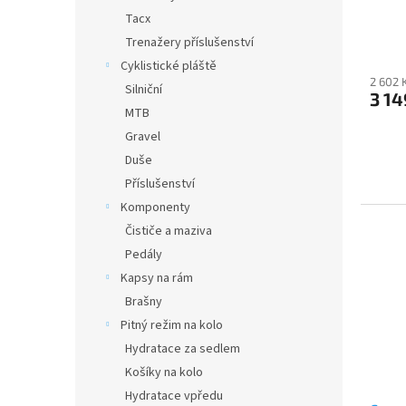
Tacx
Trenažery příslušenství
Cyklistické pláště
2 602 
Silniční
3 14
MTB
Gravel
Duše
Příslušenství
Komponenty
Čističe a maziva
Pedály
Kapsy na rám
Brašny
Pitný režim na kolo
Hydratace za sedlem
Košíky na kolo
Hydratace vpředu