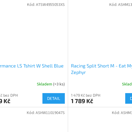
Kód:
ATSW4955053XS
Kód:
ASHM13
rmance LS Tshirt W Shell Blue
Racing Split Short M - Eat M
Zephyr
Skladem
(>3 ks)
Skla
Kč bez DPH
1 479 Kč bez DPH
DETAIL
9 Kč
1 789 Kč
Kód:
ASHW11019047S
Kód:
ASHM3