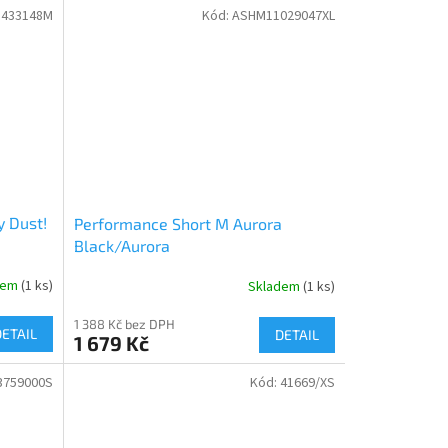
433148M
Kód:
ASHM11029047XL
y Dust!
Performance Short M Aurora
Black/Aurora
dem
(1 ks)
Skladem
(1 ks)
1 388 Kč bez DPH
DETAIL
DETAIL
1 679 Kč
759000S
Kód:
41669/XS