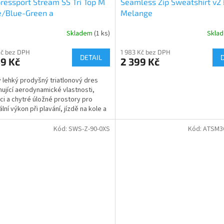
essport Stream SS Tri Top M
Seamless Zip Sweatshirt v2 
e/Blue-Green a
Melange
Skladem
(1 ks)
Skla
Kč bez DPH
1 983 Kč bez DPH
DETAIL
9 Kč
2 399 Kč
 lehký prodyšný triatlonový dres
ující aerodynamické vlastnosti,
aci a chytré úložné prostory pro
lní výkon při plavání, jízdě na kole a
Kód:
SWS-Z-90-0XS
Kód:
ATSM3