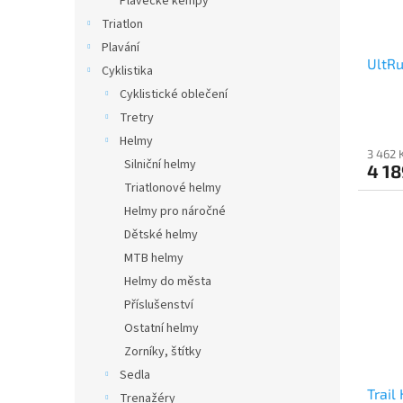
Plavecké kempy
Triatlon
Plavání
UltRu
Cyklistika
Cyklistické oblečení
Tretry
Helmy
3 462 
Silniční helmy
4 18
Triatlonové helmy
Helmy pro náročné
Dětské helmy
MTB helmy
Helmy do města
Příslušenství
Ostatní helmy
Zorníky, štítky
Sedla
Trail
Trenažéry