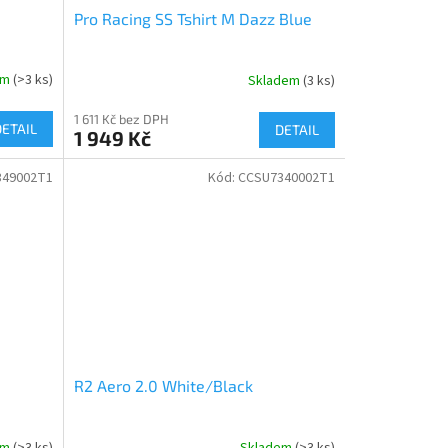
Pro Racing SS Tshirt M Dazz Blue
em
(>3 ks)
Skladem
(3 ks)
1 611 Kč bez DPH
DETAIL
DETAIL
1 949 Kč
349002T1
Kód:
CCSU7340002T1
R2 Aero 2.0 White/Black
em
(>3 ks)