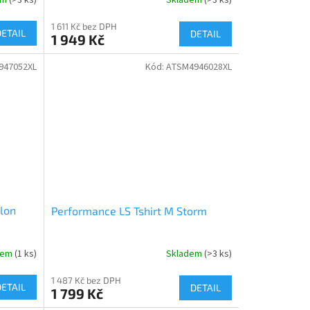
Skladem
(>3 ks)
1 611 Kč bez DPH
DETAIL
DETAIL
1 949 Kč
947052XL
Kód:
ATSM4946028XL
lon
Performance LS Tshirt M Storm
dem
(1 ks)
Skladem
(>3 ks)
1 487 Kč bez DPH
DETAIL
DETAIL
1 799 Kč