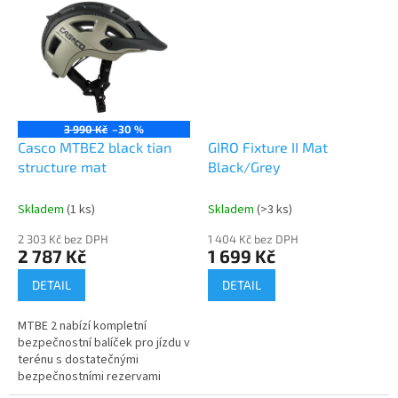
CASCOfit,...
CASCOfit,...
3 990 Kč
–30 %
Casco MTBE2 black tian
GIRO Fixture II Mat
structure mat
Black/Grey
Skladem
(1 ks)
Skladem
(>3 ks)
2 303 Kč bez DPH
1 404 Kč bez DPH
2 787 Kč
1 699 Kč
DETAIL
DETAIL
MTBE 2 nabízí kompletní
bezpečnostní balíček pro jízdu v
terénu s dostatečnými
bezpečnostními rezervami
(konstrukce skořepiny CASCO 3,