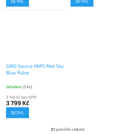
DETAIL
DETAIL
GIRO Source MIPS Mat Sky
Blue Pulse
Skladem
(3 ks)
3 140 Kč bez DPH
3 799 Kč
DETAIL
27
položek celkem
O