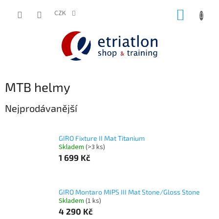
Přejít
NÁKUP
na
CZK
shop.etriatlon.cz - Chat
obsah
KOŠÍK
MTB helmy
Nejprodávanější
GIRO Fixture II Mat Titanium
Skladem
(>3 ks)
1 699 Kč
GIRO Montaro MIPS III Mat Stone/Gloss Stone
Skladem
(1 ks)
4 290 Kč