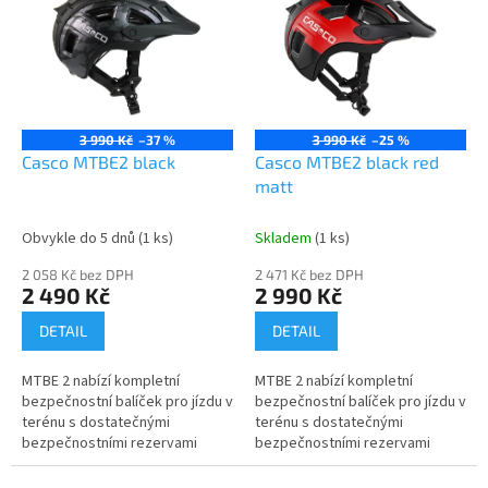
p
i
s
p
r
o
3 990 Kč
–37 %
3 990 Kč
–25 %
d
Casco MTBE2 black
Casco MTBE2 black red
u
matt
k
t
Obvykle do 5 dnů
(1 ks)
Skladem
(1 ks)
ů
2 058 Kč bez DPH
2 471 Kč bez DPH
2 490 Kč
2 990 Kč
DETAIL
DETAIL
MTBE 2 nabízí kompletní
MTBE 2 nabízí kompletní
bezpečnostní balíček pro jízdu v
bezpečnostní balíček pro jízdu v
terénu s dostatečnými
terénu s dostatečnými
bezpečnostními rezervami
bezpečnostními rezervami
(konstrukce skořepiny CASCO 3,
(konstrukce skořepiny CASCO 3,
rozšířená ochranná zóna,
rozšířená ochranná zóna,