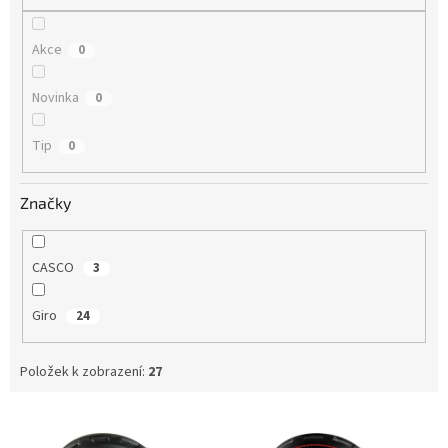
Akce
0
Novinka
0
Tip
0
Značky
CASCO
3
Giro
24
Položek k zobrazení:
27
V
ý