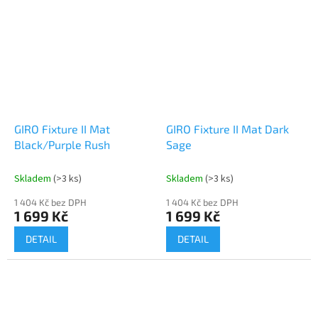
rozšířená ochranná zóna,
CASCOfit,...
GIRO Fixture II Mat
GIRO Fixture II Mat Dark
Black/Purple Rush
Sage
Skladem
(>3 ks)
Skladem
(>3 ks)
1 404 Kč bez DPH
1 404 Kč bez DPH
1 699 Kč
1 699 Kč
DETAIL
DETAIL