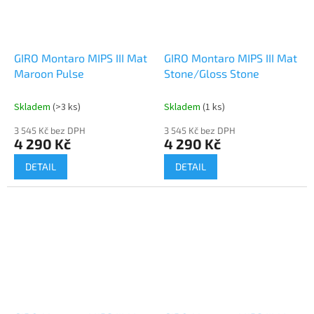
GIRO Montaro MIPS III Mat
GIRO Montaro MIPS III Mat
Maroon Pulse
Stone/Gloss Stone
Skladem
(>3 ks)
Skladem
(1 ks)
3 545 Kč bez DPH
3 545 Kč bez DPH
4 290 Kč
4 290 Kč
DETAIL
DETAIL
Send
Powered by chaterimo