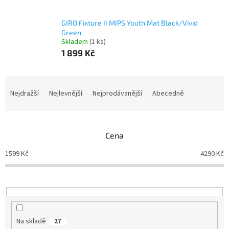
GIRO Fixture II MIPS Youth Mat Black/Vivid
Green
Skladem
(1 ks)
1 899 Kč
Ř
a
Nejdražší
Nejlevnější
Nejprodávanější
Abecedně
z
e
n
Cena
í
p
1599
Kč
4290
Kč
r
o
d
u
k
t
Na skladě
27
ů