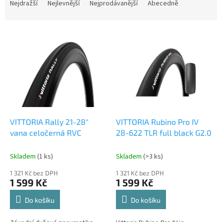
a
Nejdražší
Nejlevnější
Nejprodávanější
Abecedně
z
e
V
n
ý
í
p
p
i
r
s
o
p
d
r
u
o
k
d
t
VITTORIA Rally 21-28"
VITTORIA Rubino Pro IV
u
ů
vana celočerná RVC
28-622 TLR full black G2.0
k
t
Skladem
(1 ks)
Skladem
(>3 ks)
ů
1 321 Kč bez DPH
1 321 Kč bez DPH
1 599 Kč
1 599 Kč
Do košíku
Do košíku