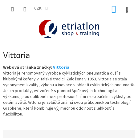
Přejít
NÁKUP
na
CZK
shop.etriatlon.cz - Chat
obsah
KOŠÍK
Vittoria
Webová stránka značky:
Vittoria
Vittoria je renomovaný výrobce cyklistických pneumatik a duší s
hlubokými kořeny v italské tradici. Založena v 1953, Vittoria se stala
synonymem kvality, výkonu a inovace v oblasti cyklistických pneumatik.
Jejich produkty, vytvořené s pomocí špičkových technologií a
výzkumu, jsou oblíbené mezi profesionálními i rekreačními cyklisty po
celém světě. Vittoria je zvláště známá svou průkopnickou technologií
Graphene, která kombinuje výjimečnou odolnost s lehkostí a
flexibilitou.
Ř