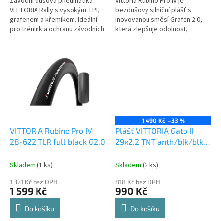
Závodní dušová pneumatika
Vittoria Rubino Pro IV je
VITTORIA Rally s vysokým TPI,
bezdušový silniční plášť s
grafenem a křemíkem. Ideální
inovovanou směsí Grafen 2.0,
pro trénink a ochranu závodních
která zlepšuje odolnost,
pneumatik.
přilnavost a snižuje valivý odpor.
1 490 Kč
–33 %
VITTORIA Rubino Pro IV
Plášť VITTORIA Gato II
28-622 TLR full black G2.0
29x2.2 TNT anth/blk/blk
G+
Skladem
(1 ks)
Skladem
(2 ks)
1 321 Kč bez DPH
818 Kč bez DPH
1 599 Kč
990 Kč
Do košíku
Do košíku