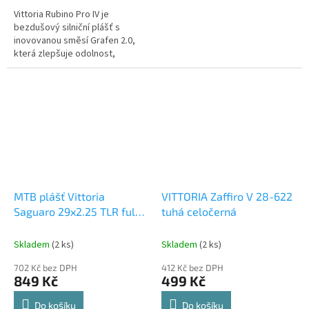
Vittoria Rubino Pro IV je
bezdušový silniční plášť s
inovovanou směsí Grafen 2.0,
která zlepšuje odolnost,
přilnavost a snižuje valivý odpor.
MTB plášť Vittoria
VITTORIA Zaffiro V 28-622
Saguaro 29x2.25 TLR full
tuhá celočerná
black AKCE
Skladem
(2 ks)
Skladem
(2 ks)
702 Kč bez DPH
412 Kč bez DPH
849 Kč
499 Kč
Do košíku
Do košíku