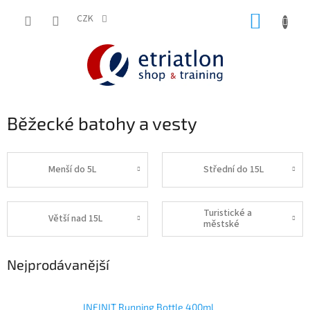
Přejít
NÁKUP
na
CZK
shop.etriatlon.cz - Chat
obsah
KOŠÍK
Běžecké batohy a vesty
Menší do 5L
Střední do 15L
Turistické a
Větší nad 15L
městské
Nejprodávanější
INFINIT Running Bottle 400ml