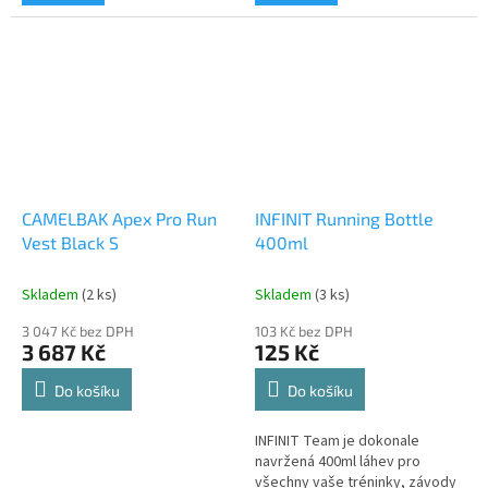
CAMELBAK Apex Pro Run
INFINIT Running Bottle
Vest Black S
400ml
Skladem
(2 ks)
Skladem
(3 ks)
3 047 Kč bez DPH
103 Kč bez DPH
Send
3 687 Kč
125 Kč
Powered by chaterimo
Do košíku
Do košíku
INFINIT Team je dokonale
navržená 400ml láhev pro
všechny vaše tréninky, závody