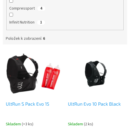
Compressport
4
Infinit Nutrition
1
Položek k zobrazení:
6
V
ý
p
i
s
p
r
o
d
UltRun S Pack Evo 15
UltRun Evo 10 Pack Black
u
k
t
Skladem
(>3 ks)
Skladem
(2 ks)
ů