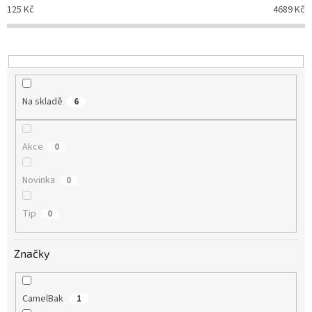
p
125
Kč
4689
Kč
r
o
d
u
k
t
Na skladě
6
ů
Akce
0
Novinka
0
Tip
0
Značky
CamelBak
1