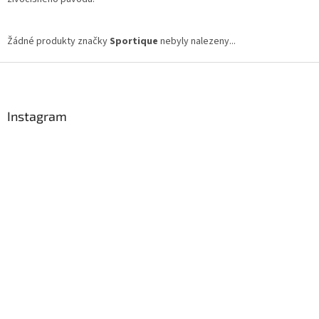
Žádné produkty značky
Sportique
nebyly nalezeny...
Z
á
p
a
Instagram
t
í