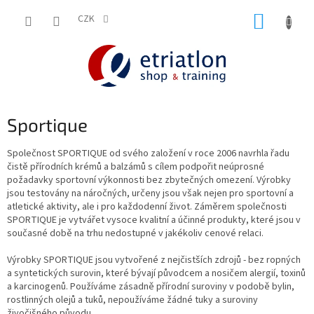
Přejít
NÁKUP
na
CZK
shop.etriatlon.cz - Chat
obsah
KOŠÍK
Sportique
Společnost SPORTIQUE od svého založení v roce 2006 navrhla řadu
čistě přírodních krémů a balzámů s cílem podpořit neúprosné
požadavky sportovní výkonnosti bez zbytečných omezení. Výrobky
jsou testovány na náročných, určeny jsou však nejen pro sportovní a
atletické aktivity, ale i pro každodenní život. Záměrem společnosti
SPORTIQUE je vytvářet vysoce kvalitní a účinné produkty, které jsou v
současné době na trhu nedostupné v jakékoliv cenové relaci.
Výrobky SPORTIQUE jsou vytvořené z nejčistších zdrojů - bez ropných
a syntetických surovin, které bývají původcem a nosičem alergií, toxinů
a karcinogenů. Používáme zásadně přírodní suroviny v podobě bylin,
rostlinných olejů a tuků, nepoužíváme žádné tuky a suroviny
živočišného původu.