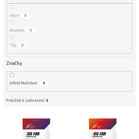
Akce
0
Novinka
0
Tip
0
Značky
Infinit Nutrition
6
Položek k zobrazení:
6
V
ý
p
i