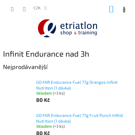
Přejít
NÁKUP
na
CZK
shop.etriatlon.cz - Chat
obsah
KOŠÍK
Infinit Endurance nad 3h
Nejprodávanější
GO FAR Endurance Fuel 77g Oranges Infinit
Nutrition (1 dávka)
Skladem
(>3 ks)
80 Kč
GO FAR Endurance Fuel 77g Fruit Punch Infinit
Nutrition (1 dávka)
Skladem
(>3 ks)
80 Kč