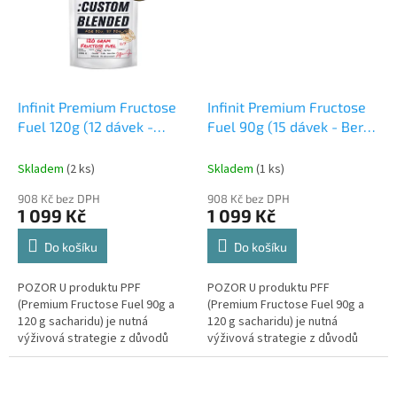
Infinit Premium Fructose
Infinit Premium Fructose
Fuel 120g (12 dávek -
Fuel 90g (15 dávek - Berry
Watermelon)
blast)
Skladem
(2 ks)
Skladem
(1 ks)
908 Kč bez DPH
908 Kč bez DPH
1 099 Kč
1 099 Kč
Do košíku
Do košíku
POZOR U produktu PPF
POZOR U produktu PFF
(Premium Fructose Fuel 90g a
(Premium Fructose Fuel 90g a
120 g sacharidu) je nutná
120 g sacharidu) je nutná
výživová strategie z důvodů
výživová strategie z důvodů
extrémního množství sacharidů
extrémního množství sacharidů
(glukóza fruktóza), které
(glukóza fruktóza), které
přijmete za...
přijmete za...