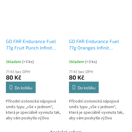
GO FAR Endurance Fuel
GO FAR Endurance Fuel
77g Fruit Punch Infinit
77g Oranges Infinit
Nutrition (1 dávka)
Nutrition (1 dávka)
Skladem
(>3 ks)
Skladem
(>3 ks)
71 Kč bez DPH
71 Kč bez DPH
80 Kč
80 Kč
Send
Do košíku
Do košíku
Powered by chaterimo
Přírodní izotonická nápojová
Přírodní izotonická nápojová
směs typu „vše v jednom“,
směs typu „vše v jednom“,
která je speciálně vyvinuta tak,
která je speciálně vyvinuta tak,
aby vám poskytla výživu
aby vám poskytla výživu
potřebnou k celodennímu
potřebnou k celodennímu
posilování - odpadá tak nutnost
posilování - odpadá tak nutnost