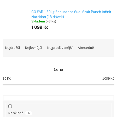
GO FAR 1.39kg Endurance Fuel Fruit Punch Infinit
Nutrition (18 dávek)
Skladem
(>3 ks)
1 099 Kč
Ř
a
Nejdražší
Nejlevnější
Nejprodávanější
Abecedně
z
e
n
Cena
í
p
80
Kč
1099
Kč
r
o
d
u
k
t
Na skladě
6
ů