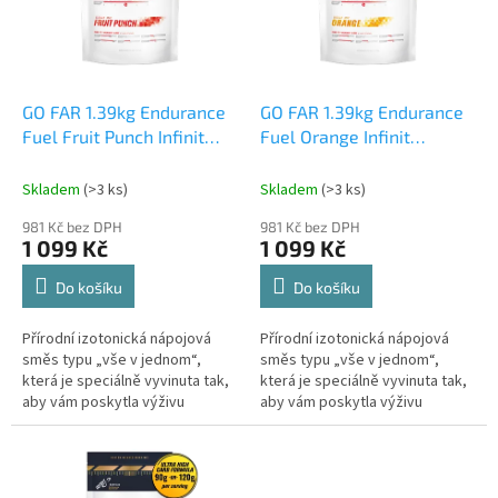
s
p
r
o
d
GO FAR 1.39kg Endurance
GO FAR 1.39kg Endurance
u
Fuel Fruit Punch Infinit
Fuel Orange Infinit
k
Nutrition (18 dávek)
Nutrition (18 dávek)
t
Skladem
(>3 ks)
Skladem
(>3 ks)
ů
981 Kč bez DPH
981 Kč bez DPH
1 099 Kč
1 099 Kč
Do košíku
Do košíku
Přírodní izotonická nápojová
Přírodní izotonická nápojová
směs typu „vše v jednom“,
směs typu „vše v jednom“,
která je speciálně vyvinuta tak,
která je speciálně vyvinuta tak,
aby vám poskytla výživu
aby vám poskytla výživu
potřebnou k celodennímu
potřebnou k celodennímu
posilování - odpadá tak nutnost
posilování - odpadá tak nutnost
nosit s...
nosit s...