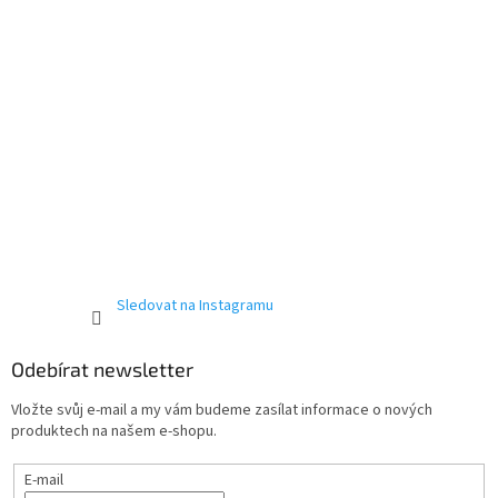
v
ý
p
i
s
u
Sledovat na Instagramu
Odebírat newsletter
Vložte svůj e-mail a my vám budeme zasílat informace o nových
produktech na našem e-shopu.
E-mail