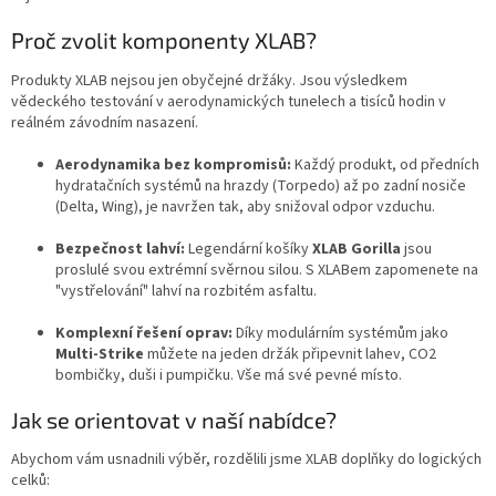
Proč zvolit komponenty XLAB?
Produkty XLAB nejsou jen obyčejné držáky. Jsou výsledkem
vědeckého testování v aerodynamických tunelech a tisíců hodin v
reálném závodním nasazení.
Aerodynamika bez kompromisů:
Každý produkt, od předních
hydratačních systémů na hrazdy (Torpedo) až po zadní nosiče
(Delta, Wing), je navržen tak, aby snižoval odpor vzduchu.
Bezpečnost lahví:
Legendární košíky
XLAB Gorilla
jsou
proslulé svou extrémní svěrnou silou. S XLABem zapomenete na
"vystřelování" lahví na rozbitém asfaltu.
Komplexní řešení oprav:
Díky modulárním systémům jako
Multi-Strike
můžete na jeden držák připevnit lahev, CO2
bombičky, duši i pumpičku. Vše má své pevné místo.
Jak se orientovat v naší nabídce?
Abychom vám usnadnili výběr, rozdělili jsme XLAB doplňky do logických
celků: