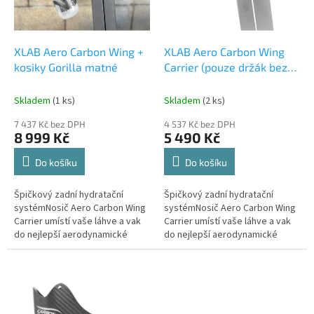
p
d
r
u
o
k
d
t
XLAB Aero Carbon Wing +
XLAB Aero Carbon Wing
u
ů
kosiky Gorilla matné
Carrier (pouze držák bez
k
košíku)
t
Skladem
(1 ks)
Skladem
(2 ks)
ů
7 437 Kč bez DPH
4 537 Kč bez DPH
8 999 Kč
5 490 Kč
Do košíku
Do košíku
Špičkový zadní hydratační
Špičkový zadní hydratační
systémNosič Aero Carbon Wing
systémNosič Aero Carbon Wing
Carrier umístí vaše láhve a vak
Carrier umístí vaše láhve a vak
do nejlepší aerodynamické
do nejlepší aerodynamické
polohy za sportovce, kde se
polohy za sportovce, kde se
snižuje tlak vzduchu a celkový
snižuje tlak vzduchu a celkový
odpor...
odpor...