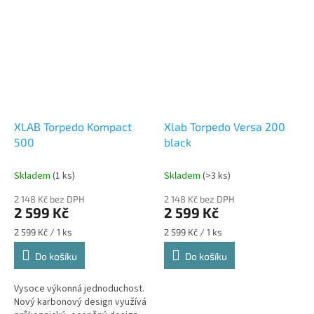
hydrataci s jedním košíkem za
sedlem....
XLAB Torpedo Kompact
Xlab Torpedo Versa 200
500
black
Skladem
(1 ks)
Skladem
(>3 ks)
2 148 Kč bez DPH
2 148 Kč bez DPH
2 599 Kč
2 599 Kč
Měrná
Měrná
2 599 Kč / 1 ks
2 599 Kč / 1 ks
cena:
cena:
Do košíku
Do košíku
Vysoce výkonná jednoduchost.
Nový karbonový design využívá