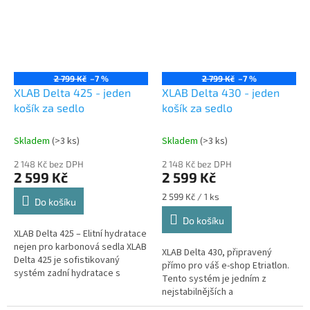
2 799 Kč
–7 %
2 799 Kč
–7 %
XLAB Delta 425 - jeden
XLAB Delta 430 - jeden
košík za sedlo
košík za sedlo
Skladem
(>3 ks)
Skladem
(>3 ks)
2 148 Kč bez DPH
2 148 Kč bez DPH
2 599 Kč
2 599 Kč
Měrná
2 599 Kč / 1 ks
Do košíku
cena:
Do košíku
XLAB Delta 425 – Elitní hydratace
nejen pro karbonová sedla XLAB
XLAB Delta 430, připravený
Delta 425 je sofistikovaný
přímo pro váš e-shop Etriatlon.
systém zadní hydratace s
Tento systém je jedním z
jedním košíkem, který řeší
nejstabilnějších a
problém upevnění na moderní...
nejnastavitelnějších řešení pro