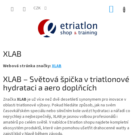
Přejít
NÁKUP
na
CZK
shop.etriatlon.cz - Chat
obsah
KOŠÍK
XLAB
Webová stránka značky:
XLAB
XLAB – Světová špička v triatlonové
hydrataci a aero doplňcích
Značka
XLAB
je už více než dvě desetiletí synonymem pro inovace v
oblasti triatlonové výbavy. Pokud hledáte způsob, jak na svém
časovkářském speciálu nebo silničním kole uvézt hydrataci a nářadí co
nejrychleji a nejbezpečněji, XLAB je jasnou volbou profesionálů i
amatérů po celém světě. V nabídce Etriatlon shopu najdete kompletní
ekosystém produktů, které vám pomohou ušetřit drahocenné watty a
zajistí klid v hlavě během závodu.