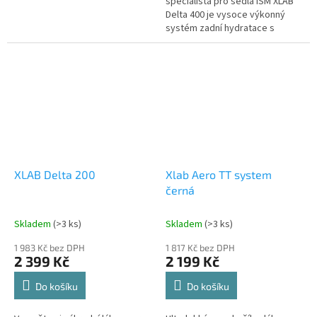
specialista pro sedla ISM XLAB
Delta 400 je vysoce výkonný
systém zadní hydratace s
jedním košíkem, který byl
navržen speciálně pro
triatlonová...
XLAB Delta 200
Xlab Aero TT system
černá
Skladem
(>3 ks)
Skladem
(>3 ks)
1 983 Kč bez DPH
1 817 Kč bez DPH
2 399 Kč
2 199 Kč
Do košíku
Do košíku