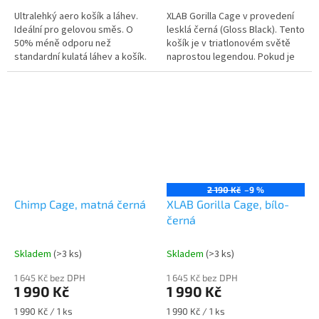
Ultralehký aero košík a láhev.
XLAB Gorilla Cage v provedení
Ideální pro gelovou směs. O
lesklá černá (Gloss Black). Tento
50% méně odporu než
košík je v triatlonovém světě
standardní kulatá láhev a košík.
naprostou legendou. Pokud je
standardní Gorilla legendou, pak
verze XT (Xtra...
2 190 Kč
–9 %
Chimp Cage, matná černá
XLAB Gorilla Cage, bílo-
černá
Skladem
(>3 ks)
Skladem
(>3 ks)
1 645 Kč bez DPH
1 645 Kč bez DPH
1 990 Kč
1 990 Kč
Měrná
Měrná
1 990 Kč / 1 ks
1 990 Kč / 1 ks