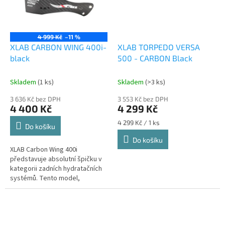
4 999 Kč
–11 %
XLAB CARBON WING 400i-
XLAB TORPEDO VERSA
black
500 - CARBON Black
Skladem
(1 ks)
Skladem
(>3 ks)
3 636 Kč bez DPH
3 553 Kč bez DPH
4 400 Kč
4 299 Kč
Měrná
4 299 Kč / 1 ks
Do košíku
cena:
Do košíku
XLAB Carbon Wing 400i
představuje absolutní špičku v
kategorii zadních hydratačních
systémů. Tento model,
vyrobený z vysoce kvalitních
uhlíkových vláken, je navržen
pro...