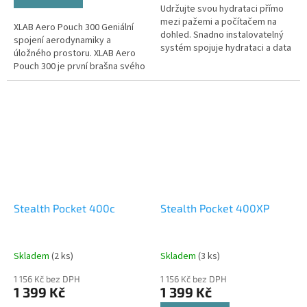
Udržujte svou hydrataci přímo
mezi pažemi a počítačem na
XLAB Aero Pouch 300 Geniální
dohled. Snadno instalovatelný
spojení aerodynamiky a
systém spojuje hydrataci a data
úložného prostoru. XLAB Aero
z jízdy do jednoho
Pouch 300 je první brašna svého
jednoduchého designu.
druhu na světě. Místo toho, aby
zabírala další místo na rámu...
Stealth Pocket 400c
Stealth Pocket 400XP
Skladem
(2 ks)
Skladem
(3 ks)
1 156 Kč bez DPH
1 156 Kč bez DPH
1 399 Kč
1 399 Kč