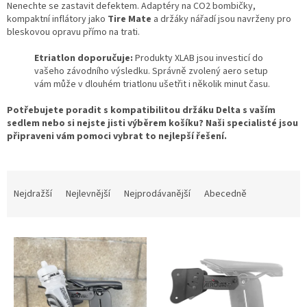
Nenechte se zastavit defektem. Adaptéry na CO2 bombičky,
kompaktní inflátory jako
Tire Mate
a držáky nářadí jsou navrženy pro
bleskovou opravu přímo na trati.
Etriatlon doporučuje:
Produkty XLAB jsou investicí do
vašeho závodního výsledku. Správně zvolený aero setup
vám může v dlouhém triatlonu ušetřit i několik minut času.
Potřebujete poradit s kompatibilitou držáku Delta s vaším
sedlem nebo si nejste jisti výběrem košíku? Naši specialisté jsou
připraveni vám pomoci vybrat to nejlepší řešení.
Ř
a
Nejdražší
Nejlevnější
Nejprodávanější
Abecedně
z
e
V
n
ý
í
p
p
i
r
s
o