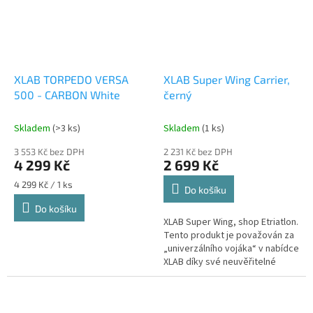
XLAB TORPEDO VERSA
XLAB Super Wing Carrier,
500 - CARBON White
černý
Skladem
(>3 ks)
Skladem
(1 ks)
3 553 Kč bez DPH
2 231 Kč bez DPH
4 299 Kč
2 699 Kč
Měrná
4 299 Kč / 1 ks
Do košíku
cena:
Do košíku
XLAB Super Wing, shop Etriatlon.
Tento produkt je považován za
„univerzálního vojáka“ v nabídce
XLAB díky své neuvěřitelné
odolnosti a variabilitě. XLAB
Super Wing Carrier –...