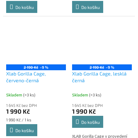
cena:
cena:
Do košíku
Do košíku
2 190 Kč
–9 %
2 190 Kč
–9 %
Xlab Gorilla Cage,
Xlab Gorilla Cage, lesklá
červeno-černá
černá
Skladem
(>3 ks)
Skladem
(>3 ks)
1 645 Kč bez DPH
1 645 Kč bez DPH
1 990 Kč
1 990 Kč
Měrná
1 990 Kč / 1 ks
Do košíku
cena:
Do košíku
XLAB Gorilla Cage v provedení