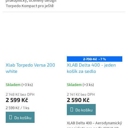
průkopnický, oceněný design
Torpedo Kompact pro ještě
nižší hmotnost, elegantnější a
drsnější trvanlivý hydratační...
2 790 Kč
–7 %
Xlab Torpedo Versa 200
XLAB Delta 400 - jeden
white
košík za sedlo
Skladem
(>3 ks)
Skladem
(>3 ks)
2 148 Kč bez DPH
2 141 Kč bez DPH
2 599 Kč
2 590 Kč
Měrná
2 599 Kč / 1 ks
Do košíku
cena:
Do košíku
XLAB Delta 400 – Aerodynamický