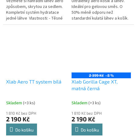
Vezměte si náhradní láhev aero
Ultralehký aero košík a láhev.
způsobem, skrytou za sedlem.
Ideální pro gelovou směs. O
Kompletní systém hydratace
50% méně odporu než
jedné láhve Vlastnosti: - Těsné
standardní kulatá láhev a košík.
uchopení GORILLA CAGE udržuje
vaše lahve na svém místě
2 399 Kč
–8 %
Xlab Aero TT system bílá
Xlab Gorilla Cage XT,
matná černá
Skladem
(>3 ks)
Skladem
(>3 ks)
1 810 Kč bez DPH
1 810 Kč bez DPH
2 190 Kč
2 190 Kč
Do košíku
Do košíku