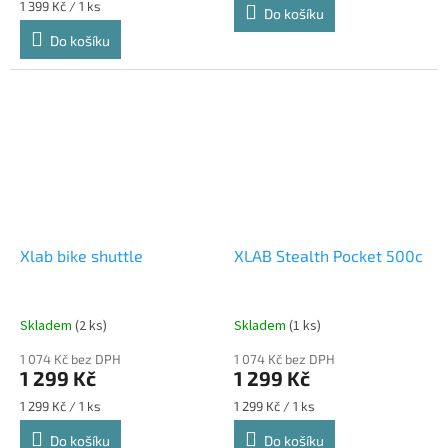
Měrná
1 399 Kč / 1 ks
Do košíku
cena:
Do košíku
Xlab bike shuttle
XLAB Stealth Pocket 500c
Skladem
(2 ks)
Skladem
(1 ks)
1 074 Kč bez DPH
1 074 Kč bez DPH
1 299 Kč
1 299 Kč
Měrná
Měrná
1 299 Kč / 1 ks
1 299 Kč / 1 ks
cena:
cena:
Do košíku
Do košíku