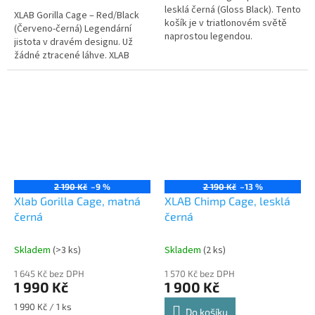
lesklá černá (Gloss Black). Tento
XLAB Gorilla Cage – Red/Black
košík je v triatlonovém světě
(Červeno-černá) Legendární
naprostou legendou.
jistota v dravém designu. Už
žádné ztracené láhve. XLAB
Gorilla Cage v červeno-černém
provedení není jen technicky...
2 190 Kč
–9 %
2 190 Kč
–13 %
Xlab Gorilla Cage, matná
XLAB Chimp Cage, lesklá
černá
černá
Skladem
(>3 ks)
Skladem
(2 ks)
1 645 Kč bez DPH
1 570 Kč bez DPH
1 990 Kč
1 900 Kč
Měrná
1 990 Kč / 1 ks
Do košíku