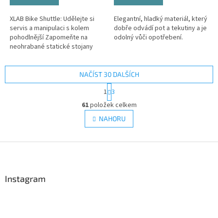
XLAB Bike Shuttle: Udělejte si
Elegantní, hladký materiál, který
servis a manipulaci s kolem
dobře odvádí pot a tekutiny a je
pohodlnější Zapomeňte na
odolný vůči opotřebení.
neohrabané statické stojany
nebo opírání drahého speciálu o
zeď, kde hrozí poškrábání
sedla...
NAČÍST 30 DALŠÍCH
S
1
3
t
O
r
61
položek celkem
v
á
l
NAHORU
n
á
k
d
o
v
Z
a
á
c
á
n
í
p
í
p
a
Instagram
r
t
v
í
k
y