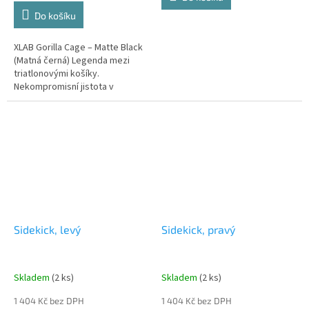
cena:
Do košíku
Send
XLAB Gorilla Cage – Matte Black
Powered by chaterimo
(Matná černá) Legenda mezi
triatlonovými košíky.
Nekompromisní jistota v
matném kabátě. XLAB Gorilla
Cage je celosvětově
nejpoužívanějším...
Sidekick, levý
Sidekick, pravý
Skladem
(2 ks)
Skladem
(2 ks)
1 404 Kč bez DPH
1 404 Kč bez DPH