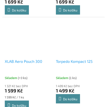
1 699 Kč
1 699 Kč
Do košíku
Do košíku
XLAB Aero Pouch 300
Torpedo Kompact 125
Skladem
(>3 ks)
Skladem
(1 ks)
1 321 Kč bez DPH
1 499 Kč bez DPH
1 599 Kč
1 499 Kč
Měrná
1 599 Kč / 1 ks
Do košíku
cena:
Do košíku