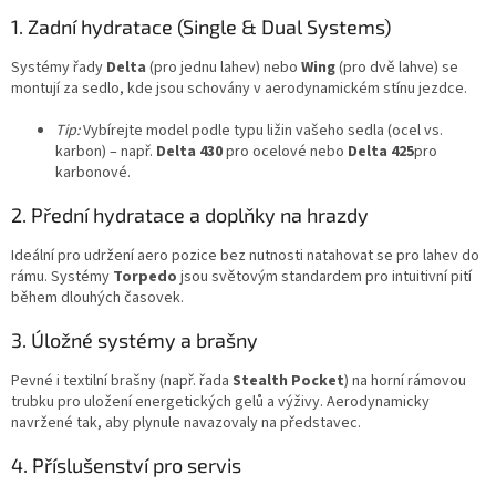
1. Zadní hydratace (Single & Dual Systems)
Systémy řady
Delta
(pro jednu lahev) nebo
Wing
(pro dvě lahve) se
montují za sedlo, kde jsou schovány v aerodynamickém stínu jezdce.
Tip:
Vybírejte model podle typu ližin vašeho sedla (ocel vs.
karbon) – např.
Delta 430
pro ocelové nebo
Delta 425
pro
karbonové.
2. Přední hydratace a doplňky na hrazdy
Ideální pro udržení aero pozice bez nutnosti natahovat se pro lahev do
rámu. Systémy
Torpedo
jsou světovým standardem pro intuitivní pití
během dlouhých časovek.
3. Úložné systémy a brašny
Pevné i textilní brašny (např. řada
Stealth Pocket
) na horní rámovou
trubku pro uložení energetických gelů a výživy. Aerodynamicky
navržené tak, aby plynule navazovaly na představec.
4. Příslušenství pro servis