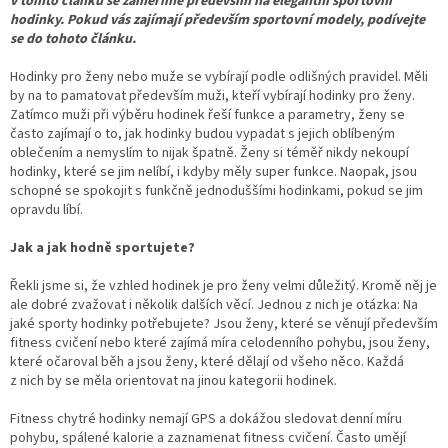
v tomto článku se zaměříme především na elegantní sportovní
hodinky. Pokud vás zajímají především sportovní modely, podívejte
se do tohoto článku.
Hodinky pro ženy nebo muže se vybírají podle odlišných pravidel. Měli
by na to pamatovat především muži, kteří vybírají hodinky pro ženy.
Zatímco muži při výběru hodinek řeší funkce a parametry, ženy se
často zajímají o to, jak hodinky budou vypadat s jejich oblíbeným
oblečením a nemyslím to nijak špatně. Ženy si téměř nikdy nekoupí
hodinky, které se jim nelíbí, i kdyby měly super funkce. Naopak, jsou
schopné se spokojit s funkčně jednoduššími hodinkami, pokud se jim
opravdu líbí.
Jak a jak hodně sportujete?
Řekli jsme si, že vzhled hodinek je pro ženy velmi důležitý. Kromě něj je
ale dobré zvažovat i několik dalších věcí. Jednou z nich je otázka: Na
jaké sporty hodinky potřebujete? Jsou ženy, které se věnují především
fitness cvičení nebo které zajímá míra celodenního pohybu, jsou ženy,
které očaroval běh a jsou ženy, které dělají od všeho něco. Každá
z nich by se měla orientovat na jinou kategorii hodinek.
Fitness chytré hodinky nemají GPS a dokážou sledovat denní míru
pohybu, spálené kalorie a zaznamenat fitness cvičení. Často umějí