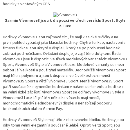
hodinky s vestavěným GPS.
Garmin Vívomove3 jsou k dispozci ve třech verzích: Sport, Style
a Luxe
Hodinky Vívomove3 jsou zajímavé tím, že mají klasické ručičky a na
první pohled vypadají jako klasické hodinky. Chytré funkce, nastavení a
fitness funkce jsou ukryté v displeji, který se po probuzení hodinek
zobrazí pod ručičkami. Ovládání displeje je zajištěno dotykem. Řada
Vívomove3 jsou k dispozici ve třech modelových variantách: Vívomove3
Sport, Vívomove3 Style a Vívomove3 Luxe. Modelové varianty se mezi
sebou liší velikostí a použitými materiály. Jednodušší Vívomove3 Sport
mají tělo z polymeru a jsou k dispozici ve 2 velikostech: menší
Vívomove3S Sport a větší Vívomove3 Sport. Menší Vívomove3S Sport
patří současně k nejmenším hodinkám v našem sortimentu a hodí se i
na velmi úzké zápěstí. Vívomove3 Sport se od řady Vívomove3 Style a
Vímovome3 Luxe liší ještě v několika věcech: mají menší,
monochromatický (jednobarevný) displej a nenabízejí podporu
bezkontaktních plateb Garmin Pay.
Hodinky Vívomove3 Style mají tělo z eloxovaného hliníku. Hodinky jsou
díky tomu velmi elegantní a současně lehké. Oproti verzi Sport jsou