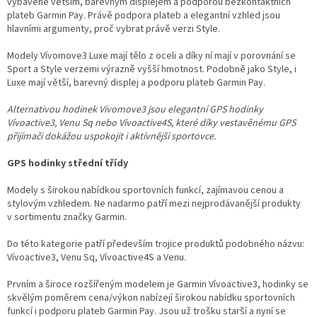
vybavené větším, barevným displejem a podporou bezkontaktních
plateb Garmin Pay. Právě podpora plateb a elegantní vzhled jsou
hlavními argumenty, proč vybrat právě verzi Style.
Modely Vívomove3 Luxe mají tělo z oceli a díky ní mají v porovnání se
Sport a Style verzemi výrazně vyšší hmotnost. Podobně jako Style, i
Luxe mají větší, barevný displej a podporu plateb Garmin Pay.
Alternativou hodinek Vívomove3 jsou elegantní GPS hodinky
Vívoactive3, Venu Sq nebo Vívoactive4S, které díky vestavěnému GPS
přijímači dokážou uspokojit i aktívnější sportovce.
GPS hodinky střední třídy
Modely s širokou nabídkou sportovních funkcí, zajímavou cenou a
stylovým vzhledem. Ne nadarmo patří mezi nejprodávanější produkty
v sortimentu značky Garmin.
Do této kategorie patří především trojice produktů podobného názvu:
Vívoactive3, Venu Sq, Vívoactive4S a Venu.
Prvním a široce rozšířeným modelem je Garmin Vívoactive3, hodinky se
skvělým poměrem cena/výkon nabízejí širokou nabídku sportovních
funkcí i podporu plateb Garmin Pay. Jsou už trošku starší a nyní se