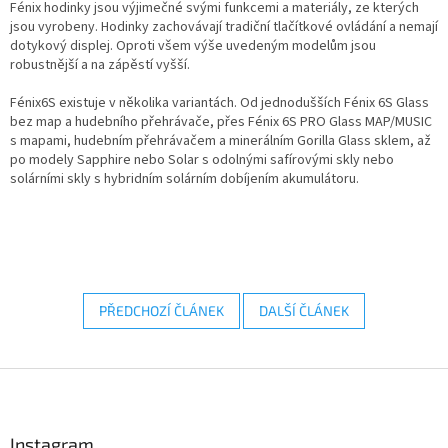
Fénix hodinky jsou výjimečné svými funkcemi a materiály, ze kterých
jsou vyrobeny. Hodinky zachovávají tradiční tlačítkové ovládání a nemají
dotykový displej. Oproti všem výše uvedeným modelům jsou
robustnější a na zápěstí vyšší.
Fénix6S existuje v několika variantách. Od jednodušších Fénix 6S Glass
bez map a hudebního přehrávače, přes Fénix 6S PRO Glass MAP/MUSIC
s mapami, hudebním přehrávačem a minerálním Gorilla Glass sklem, až
po modely Sapphire nebo Solar s odolnými safírovými skly nebo
solárními skly s hybridním solárním dobíjením akumulátoru.
PŘEDCHOZÍ ČLÁNEK
DALŠÍ ČLÁNEK
Z
á
p
a
Instagram