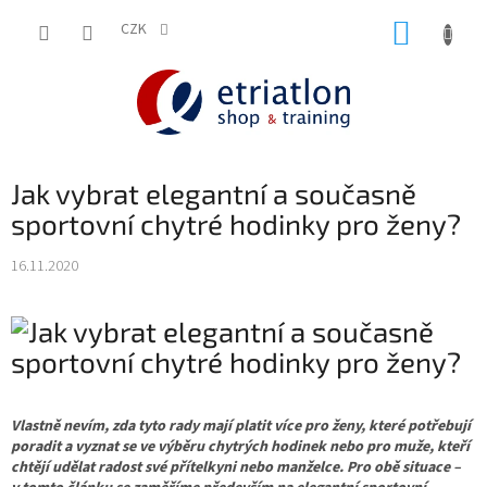
Přejít
NÁKUP
na
CZK
shop.etriatlon.cz - Chat
obsah
KOŠÍK
Jak vybrat elegantní a současně
sportovní chytré hodinky pro ženy?
16.11.2020
Vlastně nevím, zda tyto rady mají platit více pro ženy, které potřebují
poradit a vyznat se ve výběru chytrých hodinek nebo pro muže, kteří
chtějí udělat radost své přítelkyni nebo manželce. Pro obě situace –