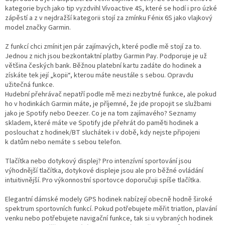
kategorie bych jako tip vyzdvihl Vívoactive 4S, které se hodí i pro úzké
zápěstí a z v nejdražší kategorii stojí za zmínku Fénix 6S jako vlajkový
model značky Garmin.
Z funkcí chci zmínit jen pár zajímavých, které podle mě stojí za to.
Jednou z nich jsou bezkontaktní platby Garmin Pay. Podporuje je už
většina českých bank. Běžnou platební kartu zadáte do hodinek a
získáte tek její „kopii“, kterou máte neustále s sebou. Opravdu
užitečná funkce.
Hudební přehrávač nepatří podle mě mezi nezbytné funkce, ale pokud
ho v hodinkách Garmin máte, je příjemné, že jde propojit se službami
jako je Spotify nebo Deezer. Co je na tom zajímavého? Seznamy
skladem, které máte ve Spotify jde přehrát do paměti hodinek a
poslouchat z hodinek/BT sluchátek i v době, kdy nejste připojeni
k datům nebo nemáte s sebou telefon.
Tlačítka nebo dotykový displej? Pro intenzívní sportování jsou
výhodnější tlačítka, dotykové displeje jsou ale pro běžné ovládání
intuitivnější. Pro výkonnostní sportovce doporučuji spíše tlačítka.
Elegantní dámské modely GPS hodinek nabízejí obecně hodně široké
spektrum sportovních funkcí. Pokud potřebujete měřit triatlon, plavání
venku nebo potřebujete navigační funkce, tak si u vybraných hodinek