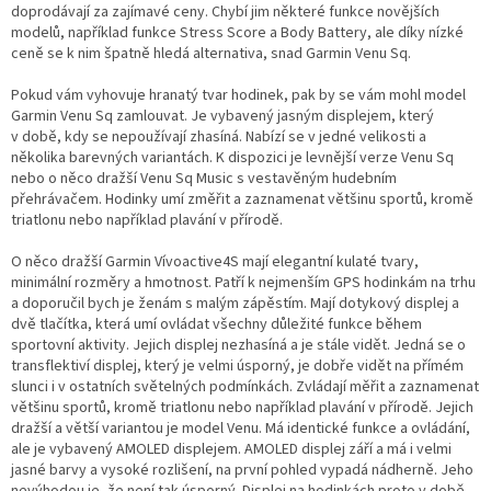
doprodávají za zajímavé ceny. Chybí jim některé funkce novějších
modelů, například funkce Stress Score a Body Battery, ale díky nízké
ceně se k nim špatně hledá alternativa, snad Garmin Venu Sq.
Pokud vám vyhovuje hranatý tvar hodinek, pak by se vám mohl model
Garmin Venu Sq zamlouvat. Je vybavený jasným displejem, který
v době, kdy se nepoužívají zhasíná. Nabízí se v jedné velikosti a
několika barevných variantách. K dispozici je levnější verze Venu Sq
nebo o něco dražší Venu Sq Music s vestavěným hudebním
přehrávačem. Hodinky umí změřit a zaznamenat většinu sportů, kromě
triatlonu nebo například plavání v přírodě.
O něco dražší Garmin Vívoactive4S mají elegantní kulaté tvary,
minimální rozměry a hmotnost. Patří k nejmenším GPS hodinkám na trhu
a doporučil bych je ženám s malým zápěstím. Mají dotykový displej a
dvě tlačítka, která umí ovládat všechny důležité funkce během
sportovní aktivity. Jejich displej nezhasíná a je stále vidět. Jedná se o
transflektiví displej, který je velmi úsporný, je dobře vidět na přímém
slunci i v ostatních světelných podmínkách. Zvládají měřit a zaznamenat
většinu sportů, kromě triatlonu nebo například plavání v přírodě. Jejich
dražší a větší variantou je model Venu. Má identické funkce a ovládání,
ale je vybavený AMOLED displejem. AMOLED displej září a má i velmi
jasné barvy a vysoké rozlišení, na první pohled vypadá nádherně. Jeho