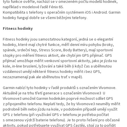
tyto funkce ověřte, nachází se v omezeném počtu modelů hodinek,
například v modelové řadě Fénix 6S.
Kompatibilita s telefony s operačním systémem iOS i Android. Garmin
hodinky fungují dobře se všemi běžnými telefony.
Fitness hodinky
Fitness hodinky jsou samostatnou kategorií, jedná se o elegantní
hodinky, které mají chytré funkce, měří denní míru pohybu (kroky,
spánek, srdeční tep, Stress Score, Body Battery), mají sportovní
stopky pro měření fitness aktivit, ale chybí jim GPS přijímač. GPS
přijímač umožňuje měřit venkovní sportovní aktivity, jako je jízda na
kole, in-line bruslení, lyžování a také běh (i když čas a uběhnutou
vzdálenost umějí některé fitness hodinky měřit i bez GPS,
nezaznamenají pak ale uběhnutou trať v mapě).
Garmin nabízí tyto hodinky v řadě produktů s označením Vívomove.
Aktuálně je na trhu třetí generace s označením
Vívomove3
U
Vívomove3 umožnil Garmin hodinkám poprvé možnost sdílet GPS
z připojeného telefonu. Neplatí tedy, že by Vívomove3 neuměly měřit
podrobně běh nebo jízdu na kole, v podobném případě umějí využít
GPS z telefonu (při využívání GPS v telefonu je potřeba počítat
s omezenou výdrží baterie telefonu). Je to proto řešení pro občasné
aktivity, pokud potřebujete využívat GPS častěji, stojí za to pořídit