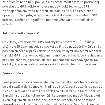
změřit chůzi nebo běh, pokud je ale chcete měřit častěji a podrobněji,
potřebujete GPS. Některé fitness modely dokážou využít GPS
z připojeného chytrého telefonu, ale pokud cítíte, že GPS funkce
opravdu potřebujete, je lepší se podívat do kategorie chytrých GPS
hodinek. Oběma kategoriím se budeme věnovat podrobněji dále
v článku.
Jak máte velké zápěstí?
Byly doby, kdy sportovní GPS hodinky byly prostě VELKÉ. Pokud je
chtěly využít ženy, musely se spokojit s tím, že na zápěstí vyčnívají. Za
posledních několik prošly dámské modely velkými inovacemi. Moderní
dámské GPS hodinky jsou elegantní a mohou být i malé. Vybírat hodinky
pro úzké zápěstí je pracné, ale není to nemožné. Nevzdávejte to. Na
hodinky, které se hodí pro úzké zápěstí v dalším textu upozorníme.
Cena a funkce
Cena je jasná a moc ji neovlivníte. Chytré, dámské, sportovní hodinky
se dají rozdělit do 3 cenových hladin: do 5 tisíc, od 5 do 10 tisíc a nad 10
tisíc korun. V každé z kategorií se dají najít kvalitní a elegantní hodinky.
Typickými představiteli nejlevnější kategorie jsou modely Vívoactive3
a Venu Sq. Zmiňuji dva zástupce, protože Vívoactive3 se postupně
doprodává a je k dispozici za velmi zajímavé ceny. Ze střední cenové