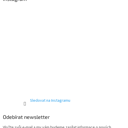
t
í
Sledovat na Instagramu
Odebírat newsletter
Vložte svůj e-mail a my vám budeme zasílat informace o nových