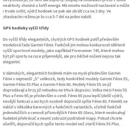
nevýhodou je, že není tak úsporný. Displej na hodinkách proto v době
neaktivity zhasíná a šetří energii. Má mnoho možností nastavení a může
i trvale svítit, výdrž hodinek se pak ale zkrátí cca na 2 dny. Ve
zhasínacím režimu je to cca 5-7 dní na jedno nabití.
Send
GPS hodinky vyšší třídy
Powered by chaterimo
Do vyšší třídy elegantních, chytrých GPS hodinek patří především
modelová řada Garmin Fénix. Funkčně jim mohou konkurovat některé
vyšší sportovní modely, jako například Forerunner 745, které mohou
být při sportu na ruce příjemnější, ale pro běžné nošení nejsou tak
elegantní.
U dámských, elegantních hodinek mám na mysli především Garmin
Fénix v nejmenší „S“ velikosti, tedy konkrétně modely Garmin Fénix 5S,
Garmin Fénix 5S Plus a Garmin Fénix 6S. Modely Fénix 5S se již
doprodávají a brzy již nebudou na trhu k dispozici. Volba mezi Fenix 5S
Plus a Fenix 6S je především o ceně. Fénix 6S jsou lepší (delší výdrž,
novější funkce) a asi bych osobně doporučil spíše Fénix 6S. Fénix6S se
nabízí v několika barevných a funkčních variantách, včetně funkčně
jednodušších a cenově příznivějších Fénix 6S Glass, které neobsahují
hudební přehrávač a neumí zobrazit podrobné mapy. Pokud chcete
ušetřit, doporučil bych spíše tento model než starší Fénix 5S Plus.