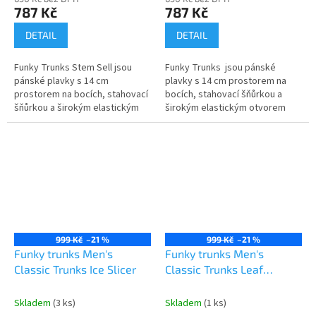
787 Kč
787 Kč
DETAIL
DETAIL
Funky Trunks Stem Sell jsou
Funky Trunks jsou pánské
pánské plavky s 14 cm
plavky s 14 cm prostorem na
prostorem na bocích, stahovací
bocích, stahovací šňůrkou a
šňůrkou a širokým elastickým
širokým elastickým otvorem
otvorem pro maximální pohodlí.
pro maximální pohodlí. Vyrobeno
Vyrobeno z exkluzivní tkaniny...
z exkluzivní tkaniny...
999 Kč
–21 %
999 Kč
–21 %
Funky trunks Men's
Funky trunks Men's
Classic Trunks Ice Slicer
Classic Trunks Leaf
Blower
Skladem
(3 ks)
Skladem
(1 ks)