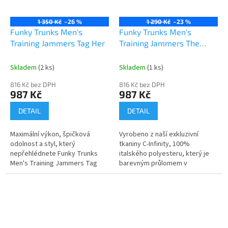
1 350 Kč
–26 %
1 290 Kč
–23 %
Funky Trunks Men's
Funky Trunks Men's
Training Jammers Tag Her
Training Jammers The
Glitch
Skladem
(2 ks)
Skladem
(1 ks)
816 Kč bez DPH
816 Kč bez DPH
987 Kč
987 Kč
DETAIL
DETAIL
Maximální výkon, špičková
Vyrobeno z naší exkluzivní
odolnost a styl, který
tkaniny C-Infinity, 100%
nepřehlédnete Funky Trunks
italského polyesteru, který je
Men's Training Jammers Tag
barevným průlomem v
Her. Pánské tréninkové
technologii tkanin odolných vůči
jammery Funky Trunks jsou
chlóru! Vynikající volba pro
první...
plavce,...