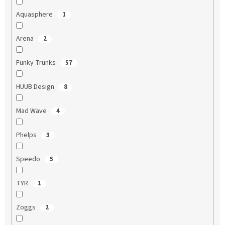
Aquasphere
1
Arena
2
Funky Trunks
57
HUUB Design
8
Mad Wave
4
Phelps
3
Speedo
5
TYR
1
Zoggs
2