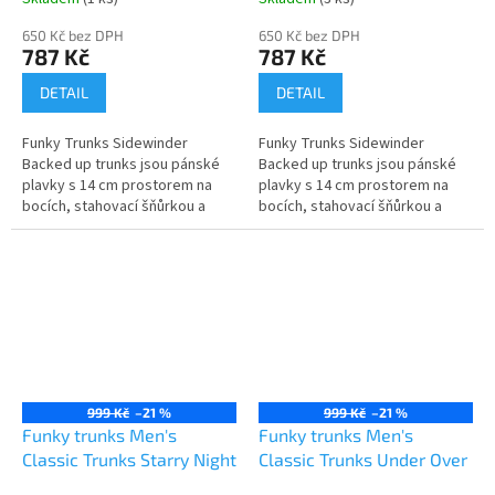
650 Kč bez DPH
650 Kč bez DPH
787 Kč
787 Kč
DETAIL
DETAIL
Funky Trunks Sidewinder
Funky Trunks Sidewinder
Backed up trunks jsou pánské
Backed up trunks jsou pánské
plavky s 14 cm prostorem na
plavky s 14 cm prostorem na
bocích, stahovací šňůrkou a
bocích, stahovací šňůrkou a
širokým elastickým otvorem
širokým elastickým otvorem
pro maximální pohodlí. Vyrobeno
pro maximální pohodlí. Vyrobeno
z...
z...
999 Kč
–21 %
999 Kč
–21 %
Funky trunks Men's
Funky trunks Men's
Classic Trunks Starry Night
Classic Trunks Under Over