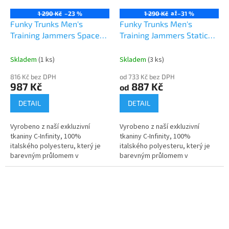
až
1 290 Kč
–23 %
1 290 Kč
–31 %
Funky Trunks Men's
Funky Trunks Men's
Training Jammers Space
Training Jammers Static
Signals
Stack
Send
Skladem
(1 ks)
Skladem
(3 ks)
Powered by chaterimo
816 Kč bez DPH
od 733 Kč bez DPH
987 Kč
887 Kč
od
DETAIL
DETAIL
Vyrobeno z naší exkluzivní
Vyrobeno z naší exkluzivní
tkaniny C-Infinity, 100%
tkaniny C-Infinity, 100%
italského polyesteru, který je
italského polyesteru, který je
barevným průlomem v
barevným průlomem v
technologii tkanin odolných vůči
technologii tkanin odolných vůči
chlóru! Vynikající volba pro
chlóru! Vynikající volba pro
plavce,...
plavce,...