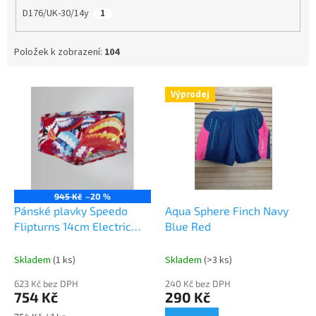
D176/UK-30/14y
1
Položek k zobrazení:
104
V
Výprodej
ý
p
i
s
p
r
o
945 Kč
–20 %
d
Pánské plavky Speedo
Aqua Sphere Finch Navy
u
Flipturns 14cm Electric
Blue Red
k
Gem
t
Skladem
(1 ks)
Skladem
(>3 ks)
ů
623 Kč bez DPH
240 Kč bez DPH
754 Kč
290 Kč