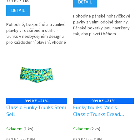
Měrná
754 Kč / 1 ks
DETAIL
cena:
DETAIL
Pohodlné pánské nohavičkové
plavky z velmi odolné tkaniny.
Pohodlné, bezpečné a trvanlivé
Pánské boxerky jsou navrženy
plavky v rozšířeném střihu -
tak, aby plavci i během
trunks v neobyčejném designu
náročného tréninku zaručili
pro každodenní plavání, vhodné
maximální pohodlí.
na trénink.
999 Kč
–21 %
999 Kč
–21 %
Classic Funky Trunks Stem
Funky trunks Men's
Sell
Classic Trunks Bread
Basket
Skladem
(1 ks)
Skladem
(2 ks)
650 Kč bez DPH
650 Kč bez DPH