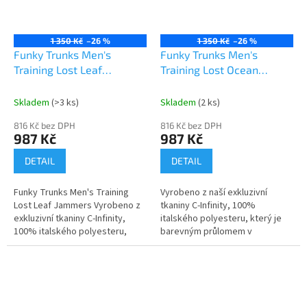
1 350 Kč
–26 %
1 350 Kč
–26 %
Funky Trunks Men's
Funky Trunks Men's
Training Lost Leaf
Training Lost Ocean
Jammers
Jammers
Skladem
(>3 ks)
Skladem
(2 ks)
816 Kč bez DPH
816 Kč bez DPH
987 Kč
987 Kč
DETAIL
DETAIL
Funky Trunks Men's Training
Vyrobeno z naší exkluzivní
Lost Leaf Jammers Vyrobeno z
tkaniny C-Infinity, 100%
exkluzivní tkaniny C-Infinity,
italského polyesteru, který je
100% italského polyesteru,
barevným průlomem v
který je barevným průlomem v
technologii tkanin odolných vůči
technologii tkanin odolných
chlóru! Vynikající volba pro
vůči...
plavce,...