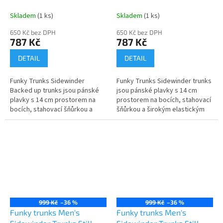
Chomp
Adventure
Skladem
(1 ks)
Skladem
(1 ks)
650 Kč bez DPH
650 Kč bez DPH
787 Kč
787 Kč
DETAIL
DETAIL
Funky Trunks Sidewinder
Funky Trunks Sidewinder trunks
Backed up trunks jsou pánské
jsou pánské plavky s 14 cm
plavky s 14 cm prostorem na
prostorem na bocích, stahovací
bocích, stahovací šňůrkou a
šňůrkou a širokým elastickým
širokým elastickým otvorem
otvorem pro maximální pohodlí.
pro maximální pohodlí. Vyrobeno
Vyrobeno z exkluzivní...
z...
999 Kč
–36 %
999 Kč
–36 %
Funky trunks Men's
Funky trunks Men's