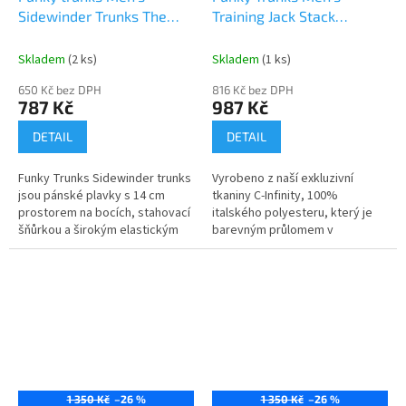
Sidewinder Trunks The
Training Jack Stack
Glitch
Jammers
Skladem
(2 ks)
Skladem
(1 ks)
650 Kč bez DPH
816 Kč bez DPH
787 Kč
987 Kč
DETAIL
DETAIL
Funky Trunks Sidewinder trunks
Vyrobeno z naší exkluzivní
jsou pánské plavky s 14 cm
tkaniny C-Infinity, 100%
prostorem na bocích, stahovací
italského polyesteru, který je
šňůrkou a širokým elastickým
barevným průlomem v
otvorem pro maximální pohodlí.
technologii tkanin odolných vůči
Vyrobeno z exkluzivní...
chlóru! Vynikající volba pro
plavce,...
1 350 Kč
–26 %
1 350 Kč
–26 %