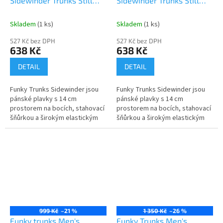
Sidewinder Trunks Still
Sidewinder Trunks Still
Black
Red
Skladem
(1 ks)
Skladem
(1 ks)
527 Kč bez DPH
527 Kč bez DPH
638 Kč
638 Kč
DETAIL
DETAIL
Funky Trunks Sidewinder jsou
Funky Trunks Sidewinder jsou
pánské plavky s 14 cm
pánské plavky s 14 cm
prostorem na bocích, stahovací
prostorem na bocích, stahovací
šňůrkou a širokým elastickým
šňůrkou a širokým elastickým
otvorem pro maximální pohodlí.
otvorem pro maximální pohodlí.
Vyrobeno z exkluzivní tkaniny...
Vyrobeno z exkluzivní tkaniny...
999 Kč
–21 %
1 350 Kč
–26 %
Funky trunks Men's
Funky Trunks Men's