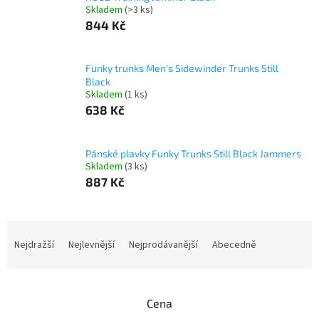
Skladem
(>3 ks)
844 Kč
Funky trunks Men's Sidewinder Trunks Still
Black
Skladem
(1 ks)
638 Kč
Pánské plavky Funky Trunks Still Black Jammers
Skladem
(3 ks)
887 Kč
Ř
a
Nejdražší
Nejlevnější
Nejprodávanější
Abecedně
z
e
n
Cena
í