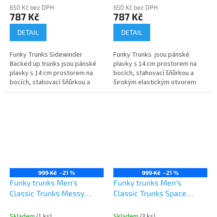
650 Kč bez DPH
650 Kč bez DPH
787 Kč
787 Kč
DETAIL
DETAIL
Funky Trunks Sidewinder
Funky Trunks jsou pánské
Backed up trunks jsou pánské
plavky s 14 cm prostorem na
plavky s 14 cm prostorem na
bocích, stahovací šňůrkou a
bocích, stahovací šňůrkou a
širokým elastickým otvorem
širokým elastickým otvorem
pro maximální pohodlí. Vyrobeno
pro maximální pohodlí. Vyrobeno
z exkluzivní tkaniny...
z...
999 Kč
–21 %
999 Kč
–21 %
Funky trunks Men's
Funky trunks Men's
Classic Trunks Messy
Classic Trunks Space
Messy Messy
Signals
Skladem
(1 ks)
Skladem
(3 ks)