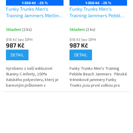
1 350 Kč
–26 %
1 350 Kč
–26 %
Funky Trunks Men's
Funky Trunks Men's
Training Jammers Melting
Training Jammers Pebble
Mayhem
Beach
Skladem
(2 ks)
Skladem
(2 ks)
816 Kč bez DPH
816 Kč bez DPH
987 Kč
987 Kč
DETAIL
DETAIL
Vyrobeno z naší exkluzivní
Funky Trunks Men's Training
tkaniny C-Infinity, 100%
Pebble Beach Jammers Pánské
italského polyesteru, který je
tréninkové jammery Funky
barevným průlomem v
Trunks jsou první volbou pro
technologii tkanin odolných vůči
klubové plavce i triatlonisty.
chlóru! Vynikající volba pro
Jsou navrženy...
plavce,...