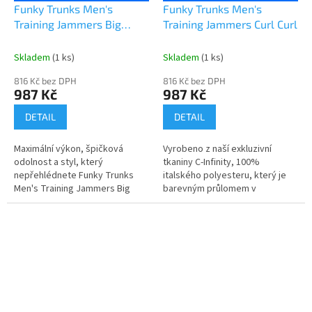
Funky Trunks Men's
Funky Trunks Men's
Training Jammers Big
Training Jammers Curl Curl
Bang
Skladem
(1 ks)
Skladem
(1 ks)
816 Kč bez DPH
816 Kč bez DPH
987 Kč
987 Kč
DETAIL
DETAIL
Maximální výkon, špičková
Vyrobeno z naší exkluzivní
odolnost a styl, který
tkaniny C-Infinity, 100%
nepřehlédnete Funky Trunks
italského polyesteru, který je
Men's Training Jammers Big
barevným průlomem v
Bang. Pánské tréninkové
technologii tkanin odolných vůči
jammery Funky Trunks jsou
chlóru! Vynikající volba pro
první...
plavce,...