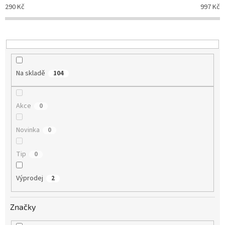
p
290
Kč
997
Kč
r
o
d
u
k
t
Na skladě
104
ů
Akce
0
Novinka
0
Tip
0
Výprodej
2
Značky