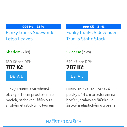
999 Kč
–21 %
999 Kč
–21 %
Funky trunks Sidewinder
Funky trunks Sidewinder
Lotsa Leaves
Trunks Static Stack
Skladem
(2 ks)
Skladem
(2 ks)
650 Kč bez DPH
650 Kč bez DPH
787 Kč
787 Kč
DETAIL
DETAIL
Funky Trunks jsou pánské
Funky Trunks jsou pánské
plavky s 14 cm prostorem na
plavky s 14 cm prostorem na
bocích, stahovací šňůrkou a
bocích, stahovací šňůrkou a
širokým elastickým otvorem
širokým elastickým otvorem
pro maximální pohodlí. Vyrobeno
pro maximální pohodlí. Vyrobeno
z exkluzivní tkaniny C-Infinity,
z exkluzivní tkaniny C-Infinity,
100%...
100%...
NAČÍST 30 DALŠÍCH