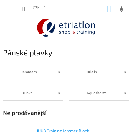
Přejít
NÁKUP
na
CZK
shop.etriatlon.cz - Chat
obsah
KOŠÍK
Pánské plavky
Jammers
Briefs
Trunks
Aquashorts
Nejprodávanější
HUUB Training Jammer Black