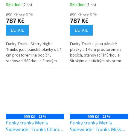
Skladem
(2 ks)
Skladem
(1 ks)
650 Kč bez DPH
650 Kč bez DPH
787 Kč
787 Kč
DETAIL
DETAIL
Funky Trunks Starry Night
Funky Trunks jsou pánské
Trunks jsou pánské plavky s 14
plavky s 14 cm prostorem na
cm prostorem na bocích,
bocích, stahovací šňůrkou a
stahovací šňůrkou a širokým
širokým elastickým otvorem
elastickým otvorem pro
pro maximální pohodlí. Vyrobeno
maximální pohodlí. Vyrobeno z
z exkluzivní tkaniny...
exkluzivní...
999 Kč
–21 %
999 Kč
–21 %
Funky trunks Men's
Funky trunks Men's
Sidewinder Trunks Chomp
Sidewinder Trunks Miss