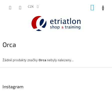
Přejít
NÁKUP
na
CZK
shop.etriatlon.cz - Chat
obsah
KOŠÍK
Orca
Žádné produkty značky
Orca
nebyly nalezeny...
Z
á
p
a
Instagram
t
í