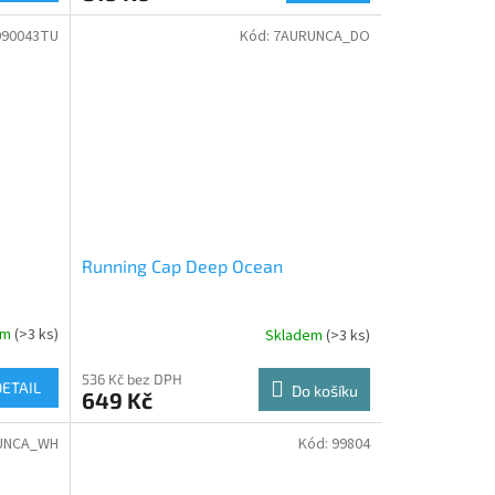
etriatlon.cz - Chat
90043TU
Kód:
7AURUNCA_DO
Running Cap Deep Ocean
em
(>3 ks)
Skladem
(>3 ks)
536 Kč bez DPH
DETAIL
Do košíku
649 Kč
UNCA_WH
Kód:
99804