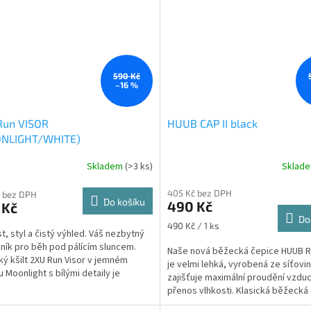
590 Kč
–16 %
Run VISOR
HUUB CAP II black
NLIGHT/WHITE)
Skladem
(>3 ks)
Sklad
405 Kč bez DPH
 bez DPH
Do košíku
490 Kč
 Kč
Do
Měrná
490 Kč / 1 ks
t, styl a čistý výhled. Váš nezbytný
cena:
ník pro běh pod pálícím sluncem.
Naše nová běžecká čepice HUUB 
ý kšilt 2XU Run Visor v jemném
je velmi lehká, vyrobená ze síťovin
u Moonlight s bílými detaily je
zajišťuje maximální proudění vzdu
 tak, aby...
přenos vlhkosti. Klasická běžecká
je plně...