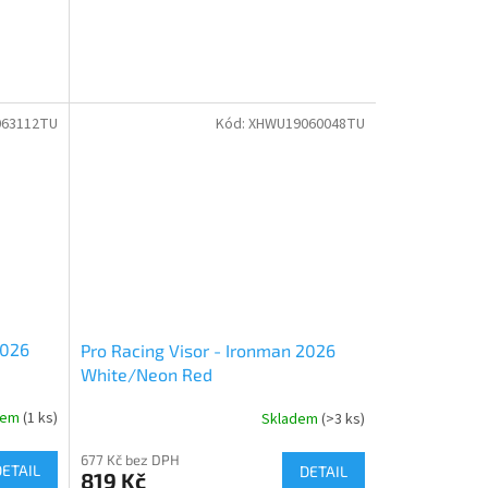
63112TU
Kód:
XHWU19060048TU
2026
Pro Racing Visor - Ironman 2026
White/Neon Red
dem
(1 ks)
Skladem
(>3 ks)
677 Kč bez DPH
DETAIL
DETAIL
819 Kč