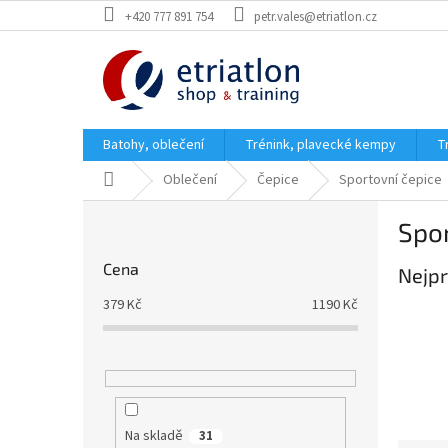
Přejít
+420 777 891 754
petr.vales@etriatlon.cz
na
obsah
Batohy, oblečení
Trénink, plavecké kempy
T
Domů
Oblečení
Čepice
Sportovní čepice
P
Spor
o
s
Cena
Nejpr
t
r
379
Kč
1190
Kč
a
n
n
í
p
a
Na skladě
31