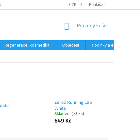
SOBNÍCH ÚDAJŮ
CZK
Přihlášení
NÁKUPNÍ
Prázdný košík
KOŠÍK
Regenerace, kosmetika
Oblečení
Hodinky a elektronika
Zerod Running Cap
White
White
Skladem
(>3 ks)
649 Kč