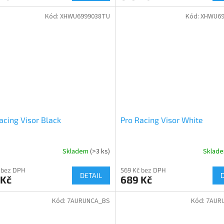
shop.
Kód:
XHWU6999038TU
Kód:
XHWU69
acing Visor Black
Pro Racing Visor White
Skladem
(>3 ks)
Sklad
 bez DPH
569 Kč bez DPH
DETAIL
 Kč
689 Kč
Kód:
7AURUNCA_BS
Kód:
7AUR