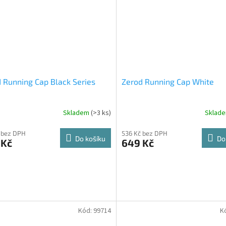
 Running Cap Black Series
Zerod Running Cap White
Skladem
(>3 ks)
Sklad
 bez DPH
536 Kč bez DPH
Do košíku
Do
 Kč
649 Kč
Kód:
99714
K