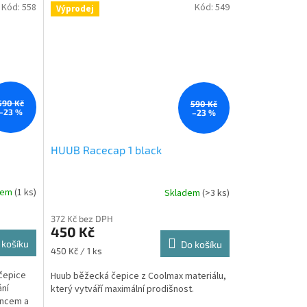
Kód:
558
Kód:
549
Výprodej
590 Kč
590 Kč
–23 %
–23 %
HUUB Racecap 1 black
dem
(1 ks)
Skladem
(>3 ks)
372 Kč bez DPH
450 Kč
 košíku
Do košíku
Měrná
450 Kč / 1 ks
cena:
čepice
Huub běžecká čepice z Coolmax materiálu,
ání
který vytváří maximální prodišnost.
uncem a