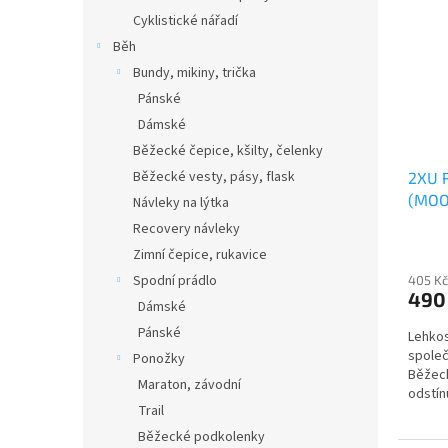
Cyklistické nářadí
Běh
Bundy, mikiny, trička
Pánské
Dámské
Běžecké čepice, kšilty, čelenky
Běžecké vesty, pásy, flask
2XU 
(MOO
Návleky na lýtka
Recovery návleky
Zimní čepice, rukavice
Spodní prádlo
405 Kč
490
Dámské
Pánské
Lehkos
společ
Ponožky
Běžeck
Maraton, závodní
odstín
Trail
navržen
Běžecké podkolenky