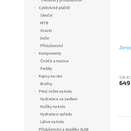
Trenažery příslušenství
Cyklistické pláště
Silniční
MTB
Gravel
Duše
Příslušenství
Zerod
Komponenty
Čističe a maziva
Pedály
Kapsy na rám
536 Kč
649
Brašny
Pitný režim na kolo
Hydratace za sedlem
Košíky na kolo
Hydratace vpředu
Láhve na kolo
Příslušenství a doplňky XLAB