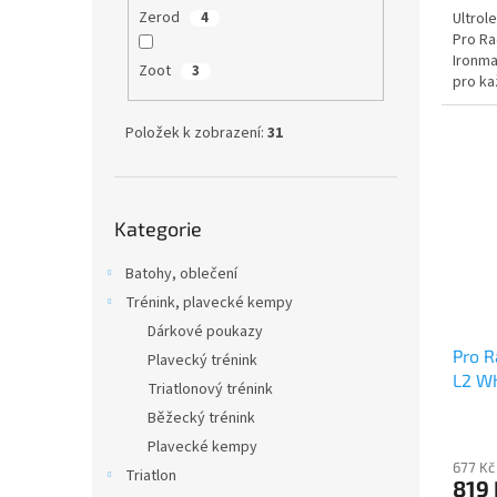
Zerod
Ultrol
4
Pro Ra
Ironma
Zoot
3
pro ka
dnů. By
Položek k zobrazení:
31
Přeskočit
Kategorie
kategorie
Batohy, oblečení
Trénink, plavecké kempy
Dárkové poukazy
Pro R
Plavecký trénink
L2 Wh
Triatlonový trénink
Běžecký trénink
Plavecké kempy
677 Kč
Triatlon
819 