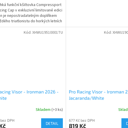
ehká funkční kšiltovka Compressport
cing Cap v exkluzivní limitované edici
n je nepostradatelným doplňkem
ždého triatlonistu do horkých letních
la...
Kód:
XHWU19510001TU
Kód:
XHWU190
acing Visor - Ironman 2026 -
Pro Racing Visor - Ironman 
ite
Jacaranda/White
Skladem
(>3 ks)
Skla
 bez DPH
677 Kč bez DPH
DETAIL
Kč
819 Kč