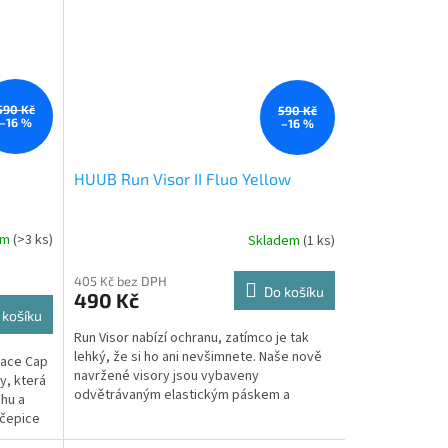
590 Kč
590 Kč
–16 %
–16 %
HUUB Run Visor II Fluo Yellow
em
(>3 ks)
Skladem
(1 ks)
405 Kč bez DPH
Do košíku
490 Kč
 košíku
Run Visor nabízí ochranu, zatímco je tak
lehký, že si ho ani nevšimnete. Naše nově
Race Cap
navržené visory jsou vybaveny
y, která
odvětrávaným elastickým páskem a
chu a
můžete si vybrat z černé a...
 čepice