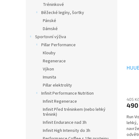
Tréninkové
Běžecké legíny, šortky
Pánské
Dámské
Sportovní výživa
Pillar Performance
Klouby
Regenerace
HUUB
Výkon
Imunita
Pillar elektrolity
Infinit Performance Nutrition
405 Kč
Infinit Regenerace
490
Infinit Před tréninkem (nebo lehký
trénink)
Run Vi
Infinit Endurance nad 3h
lehký,
navrže
Infinit High Intensity do 3h
odvět
Performance Coffee s 19g proteinu