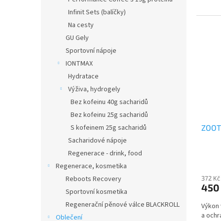
můžete
Infinit Sets (balíčky)
Na cesty
GU Gely
Sportovní nápoje
IONTMAX
Hydratace
Výživa, hydrogely
Bez kofeinu 40g sacharidů
Bez kofeinu 25g sacharidů
S kofeinem 25g sacharidů
ZOOT 
Sacharidové nápoje
Regenerace - drink, food
Regenerace, kosmetika
Reboots Recovery
372 Kč
450
Sportovní kosmetika
Regenerační pěnové válce BLACKROLL
Výkon 
a ochr
Oblečení