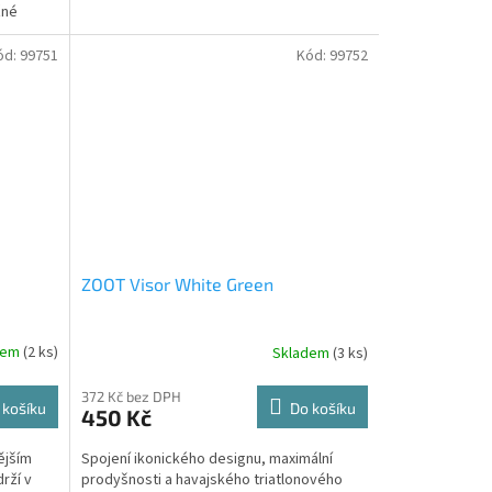
žné
ód:
99751
Kód:
99752
ZOOT Visor White Green
dem
(2 ks)
Skladem
(3 ks)
372 Kč bez DPH
 košíku
Do košíku
450 Kč
ějším
Spojení ikonického designu, maximální
rží v
prodyšnosti a havajského triatlonového