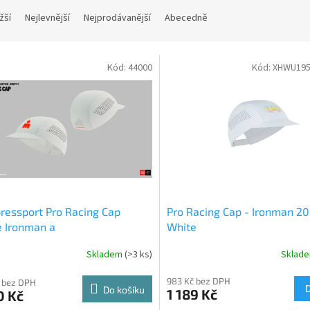
žší
Nejlevnější
Nejprodávanější
Abecedně
Kód:
44000
Kód:
XHWU195
essport Pro Racing Cap
Pro Racing Cap - Ironman 20
 Ironman a
White
Skladem
(>3 ks)
Sklad
983 Kč bez DPH
 bez DPH
Do košíku
1 189 Kč
0 Kč