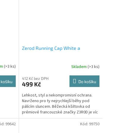
Zerod Running Cap White a
em
(>3 ks)
Skladem
(>3 ks)
412 Kč bez DPH
 košíku
Do košíku
499 Kč
Lehkost, styl a nekompromisní ochrana.
Navrženo pro ty nejrychlejší běhy pod
pálícím sluncem. Běžecká kšiltovka od
prémiové francouzské značky Z3R0D je víc
než jen módní...
ód:
99642
Kód:
99750