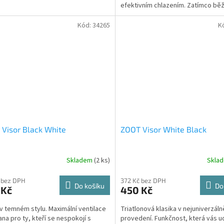
 si vybrat z černé a...
efektivním chlazením. Zatímco bě
čepice mohou při běhu...
Kód:
34265
K
Visor Black White
ZOOT Visor White Black
Skladem
(2 ks)
Skla
 bez DPH
372 Kč bez DPH
Do košíku
Do
 Kč
450 Kč
v temném stylu. Maximální ventilace
Triatlonová klasika v nejuniverzáln
ana pro ty, kteří se nespokojí s
provedení. Funkčnost, která vás ud