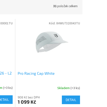
31
položek celkem
00001TU
Kód:
XHWU7320043TU
26 - L2
Pro Racing Cap White
em
(>3 ks)
Skladem
(>3 ks)
908 Kč bez DPH
DETAIL
DETAIL
1 099 Kč