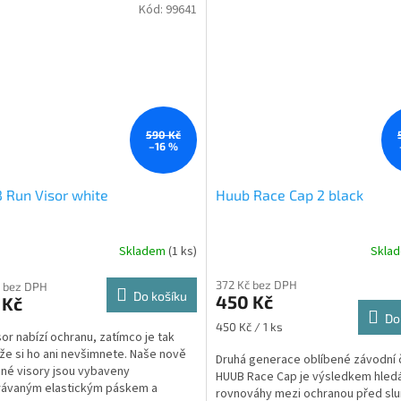
Kód:
99641
590 Kč
–16 %
 Run Visor white
Huub Race Cap 2 black
Skladem
(1 ks)
Skla
372 Kč bez DPH
 bez DPH
Do košíku
450 Kč
 Kč
Do
Měrná
450 Kč / 1 ks
sor nabízí ochranu, zatímco je tak
cena:
 že si ho ani nevšimnete. Naše nově
Druhá generace oblíbené závodní 
né visory jsou vybaveny
HUUB Race Cap je výsledkem hled
rávaným elastickým páskem a
rovnováhy mezi ochranou před sl