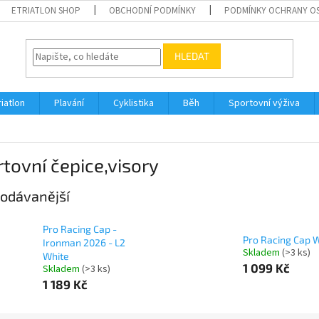
ETRIATLON SHOP
OBCHODNÍ PODMÍNKY
PODMÍNKY OCHRANY O
HLEDAT
riatlon
Plavání
Cyklistika
Běh
Sportovní výživa
tovní čepice,visory
odávanější
Pro Racing Cap -
Pro Racing Cap 
Ironman 2026 - L2
Skladem
(>3 ks)
White
1 099 Kč
Skladem
(>3 ks)
1 189 Kč