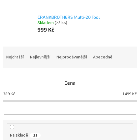
CRANKBROTHERS Multi-20 Tool
Skladem
(>3 ks)
999 Kč
Ř
a
Nejdražší
Nejlevnější
Nejprodávanější
Abecedně
z
e
n
Cena
í
p
389
Kč
1499
Kč
r
o
d
u
k
t
Na skladě
11
ů