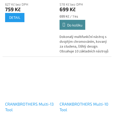
627 Kč bez DPH
578 Kč bez DPH
759 Kč
699 Kč
Měrná
699 Kč / 1 ks
DETAIL
cena:
Do košíku
Dokonalý multifunkční nástroj s
dvojitým chromováním, kovaný
za studena, štíhlý design.
Obsahuje 10 základních nástrojů
XLAB. Obsahuje pásek XLAB,
který udržuje vše pohromadě
a...
CRANKBROTHERS Multi-13
CRANKBROTHERS Multi-10
Tool
Tool