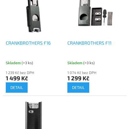
p
i
s
p
r
o
d
CRANKBROTHERS F16
CRANKBROTHERS F11
u
k
t
Skladem
(>3 ks)
Skladem
(>3 ks)
ů
1 239 Kč bez DPH
1 074 Kč bez DPH
1 499 Kč
1 299 Kč
DETAIL
DETAIL