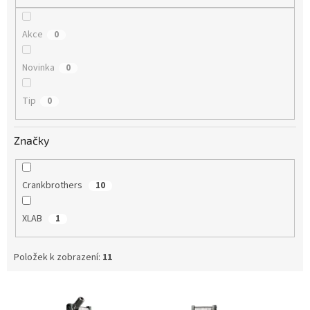
Akce
0
Novinka
0
Tip
0
Značky
Crankbrothers
10
XLAB
1
Položek k zobrazení:
11
V
ý