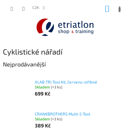
Přejít
NÁKUP
na
CZK
shop.etriatlon.cz - Chat
obsah
KOŠÍK
Cyklistické nářadí
Nejprodávanější
XLAB TRI Tool Kit, červeno-stříbné
Skladem
(>3 ks)
699 Kč
CRANKBROTHERS Multi-5 Tool
Skladem
(>3 ks)
389 Kč