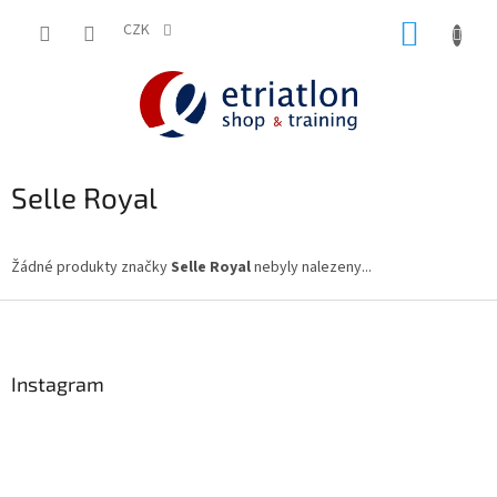
Přejít
NÁKUP
na
CZK
shop.etriatlon.cz - Chat
obsah
KOŠÍK
Selle Royal
Žádné produkty značky
Selle Royal
nebyly nalezeny...
Z
á
p
a
Instagram
t
í