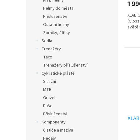
MTB helmy
1 99
Helmy do města
XLAB G
Příslušenství
(Gloss
Ostatní helmy
světě 
Zorníky, štítky
Sedla
Trenažéry
Tacx
Trenažery příslušenství
Cyklistické pláště
Silniční
MTB
Gravel
Duše
Příslušenství
XLAB 
Komponenty
Čističe a maziva
Pedály