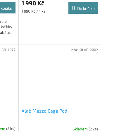
1 990 Kč
etriatlon.cz - Chat
 košíku
Do košíku
Měrná
1 990 Kč / 1 ks
cena:
atná
 košíky.
abátě.
LAB-1972
Kód:
XLAB-2002
Xlab Mezzo Cage Pod
dem
(3 ks)
Skladem
(2 ks)