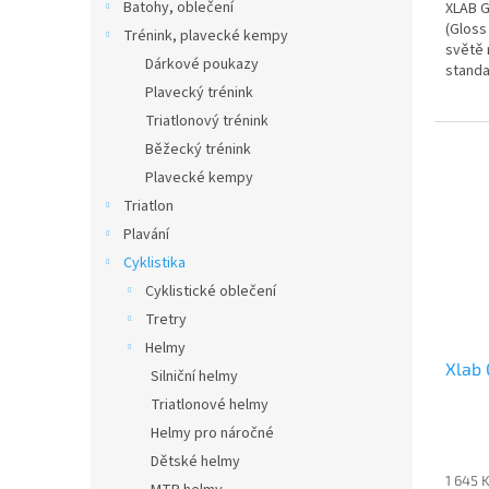
Batohy, oblečení
XLAB G
(Gloss
Trénink, plavecké kempy
světě 
Dárkové poukazy
standa
(Xtra...
Plavecký trénink
Triatlonový trénink
Běžecký trénink
Plavecké kempy
Triatlon
Plavání
Cyklistika
Cyklistické oblečení
Tretry
Helmy
Xlab 
Silniční helmy
Triatlonové helmy
Helmy pro náročné
Dětské helmy
1 645 