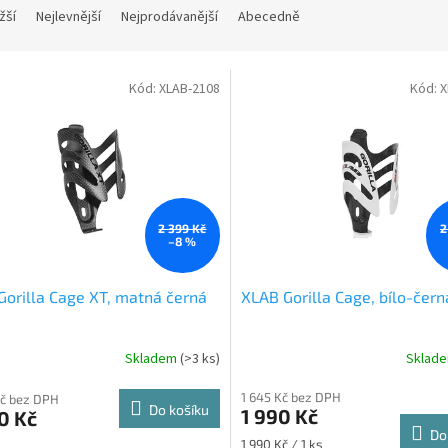
žší
Nejlevnější
Nejprodávanější
Abecedně
Kód:
XLAB-2108
Kód:
X
2 399 Kč
2
–8 %
Gorilla Cage XT, matná černá
XLAB Gorilla Cage, bílo-čern
Skladem
(>3 ks)
Sklad
1 645 Kč bez DPH
Kč bez DPH
Do košíku
1 990 Kč
0 Kč
Do
Měrná
1 990 Kč / 1 ks