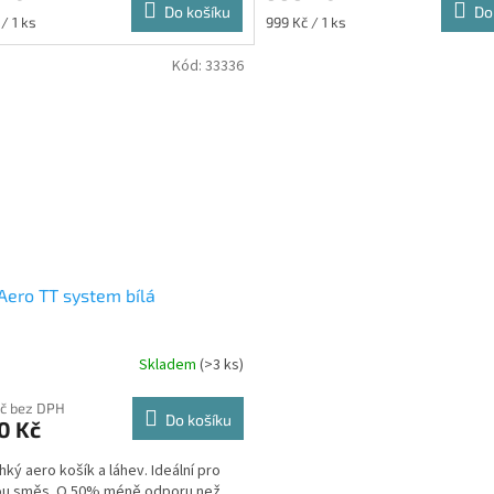
Do košíku
Do
Měrná
/ 1 ks
999 Kč / 1 ks
cena:
Kód:
33336
Aero TT system bílá
Skladem
(>3 ks)
Kč bez DPH
Do košíku
0 Kč
hký aero košík a láhev. Ideální pro
ou směs. O 50% méně odporu než