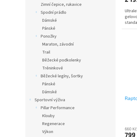
Zimní čepice, rukavice
Ultrale
Spodní prádlo
gelov
Dámské
standa
Pánské
Ponožky
Maraton, závodní
Trail
Běžecké podkolenky
Tréninkové
Běžecké legíny, šortky
Pánské
Dámské
Rapto
Sportovní výživa
Pillar Performance
Klouby
Regenerace
660 Kč
Výkon
799