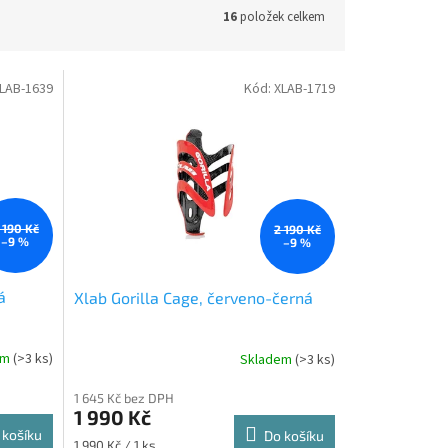
16
položek celkem
LAB-1639
Kód:
XLAB-1719
 190 Kč
2 190 Kč
–9 %
–9 %
á
Xlab Gorilla Cage, červeno-černá
em
(>3 ks)
Skladem
(>3 ks)
1 645 Kč bez DPH
1 990 Kč
 košíku
Do košíku
Měrná
1 990 Kč / 1 ks