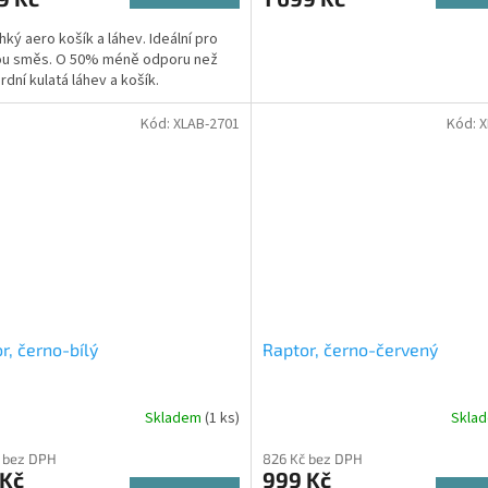
hký aero košík a láhev. Ideální pro
ou směs. O 50% méně odporu než
rdní kulatá láhev a košík.
Kód:
XLAB-2701
Kód:
X
r, černo-bílý
Raptor, černo-červený
Skladem
(1 ks)
Skla
 bez DPH
826 Kč bez DPH
 Kč
999 Kč