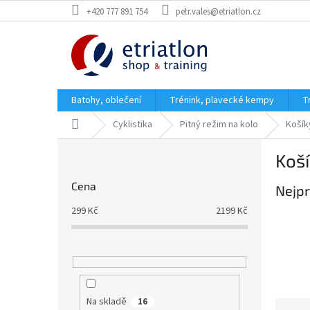
Přejít
+420 777 891 754
petr.vales@etriatlon.cz
na
obsah
Batohy, oblečení
Trénink, plavecké kempy
T
Domů
Cyklistika
Pitný režim na kolo
Košík
P
Koší
o
s
Cena
Nejpr
t
r
299
Kč
2199
Kč
a
n
n
í
p
a
Na skladě
16
Ř