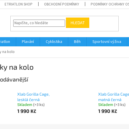
ETRIATLON SHOP
OBCHODNÍ PODMÍNKY
PODMÍNKY OCHRANY O
HLEDAT
riatlon
Plavání
Cyklistika
Běh
Sportovní výživa
y na kolo
ky na kolo
odávanější
Xlab Gorilla Cage,
Xlab Gorilla Cage
lesklá černá
matná černá
Skladem
(>3 ks)
Skladem
(>3 ks)
1 990 Kč
1 990 Kč