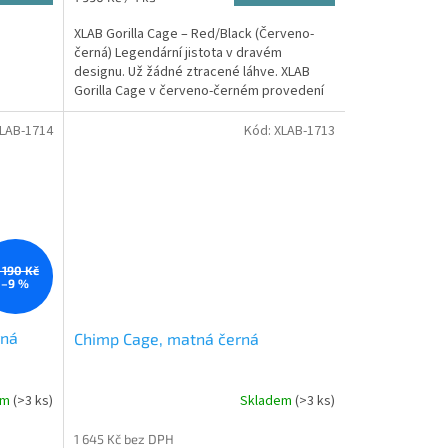
cena:
XLAB Gorilla Cage – Red/Black (Červeno-
černá) Legendární jistota v dravém
designu. Už žádné ztracené láhve. XLAB
Gorilla Cage v červeno-černém provedení
není jen technicky...
LAB-1714
Kód:
XLAB-1713
 190 Kč
–9 %
rná
Chimp Cage, matná černá
em
(>3 ks)
Skladem
(>3 ks)
1 645 Kč bez DPH