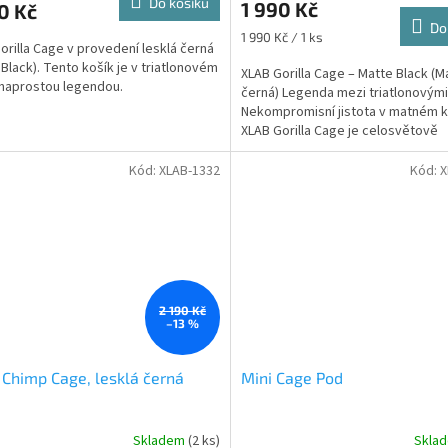
Do košíku
1 990 Kč
0 Kč
shop.
Do
Měrná
1 990 Kč / 1 ks
orilla Cage v provedení lesklá černá
cena:
 Black). Tento košík je v triatlonovém
XLAB Gorilla Cage – Matte Black (M
naprostou legendou.
černá) Legenda mezi triatlonovými
Nekompromisní jistota v matném k
XLAB Gorilla Cage je celosvětově
nejpoužívanějším...
Kód:
XLAB-1332
Kód:
X
2 190 Kč
–13 %
Chimp Cage, lesklá černá
Mini Cage Pod
Skladem
(2 ks)
Skla