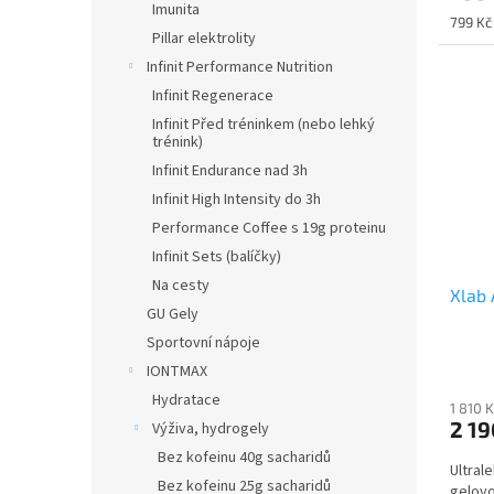
Imunita
Měrná
799 Kč 
Pillar elektrolity
cena:
Infinit Performance Nutrition
Infinit Regenerace
Infinit Před tréninkem (nebo lehký
trénink)
Infinit Endurance nad 3h
Infinit High Intensity do 3h
Performance Coffee s 19g proteinu
Infinit Sets (balíčky)
Na cesty
Xlab 
GU Gely
Sportovní nápoje
IONTMAX
Hydratace
1 810 
2 19
Výživa, hydrogely
Bez kofeinu 40g sacharidů
Ultrale
Bez kofeinu 25g sacharidů
gelov