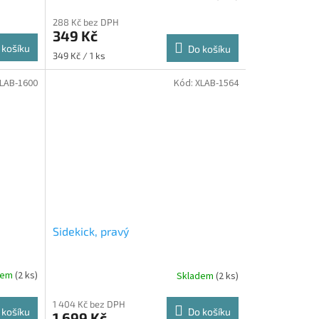
288 Kč bez DPH
349 Kč
 košíku
Do košíku
Měrná
349 Kč / 1 ks
cena:
LAB-1600
Kód:
XLAB-1564
Sidekick, pravý
dem
(2 ks)
Skladem
(2 ks)
1 404 Kč bez DPH
 košíku
Do košíku
1 699 Kč