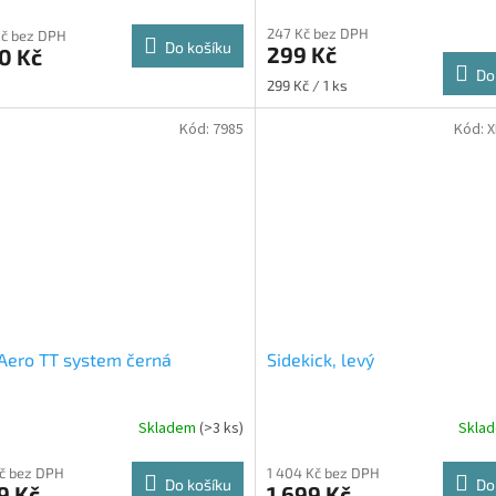
247 Kč bez DPH
Kč bez DPH
Do košíku
299 Kč
0 Kč
Do
Měrná
299 Kč / 1 ks
cena:
Kód:
7985
Kód:
X
Aero TT system černá
Sidekick, levý
Skladem
(>3 ks)
Skla
Kč bez DPH
1 404 Kč bez DPH
Do košíku
Do
9 Kč
1 699 Kč