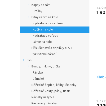
Kapsy na rám
1 570 
Brašny
1 90
Pitný režim na kolo
Hydratace za sedlem
Košíky na kolo
Hydratace vpředu
Láhve na kolo
Příslušenství a doplňky XLAB
Cyklistické nářadí
Běh
Bundy, mikiny, trička
Pánské
Xlab 
Dámské
Běžecké čepice, kšilty, čelenky
Běžecké vesty, pásy, flask
Návleky na lýtka
1 817 
Recovery návleky
2 19