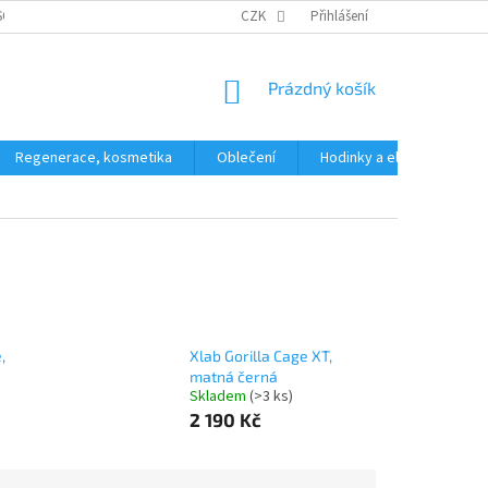
SOBNÍCH ÚDAJŮ
CZK
Přihlášení
NÁKUPNÍ
Prázdný košík
KOŠÍK
Regenerace, kosmetika
Oblečení
Hodinky a elektronika
,
Xlab Gorilla Cage XT,
matná černá
Skladem
(>3 ks)
2 190 Kč