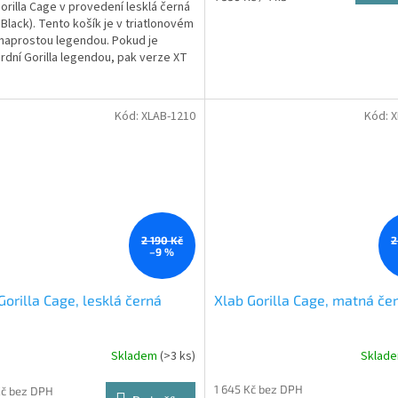
orilla Cage v provedení lesklá černá
cena:
 Black). Tento košík je v triatlonovém
naprostou legendou. Pokud je
rdní Gorilla legendou, pak verze XT
Kód:
XLAB-1210
Kód:
X
2 190 Kč
2
–9 %
Gorilla Cage, lesklá černá
Xlab Gorilla Cage, matná če
Skladem
(>3 ks)
Sklad
1 645 Kč bez DPH
Kč bez DPH