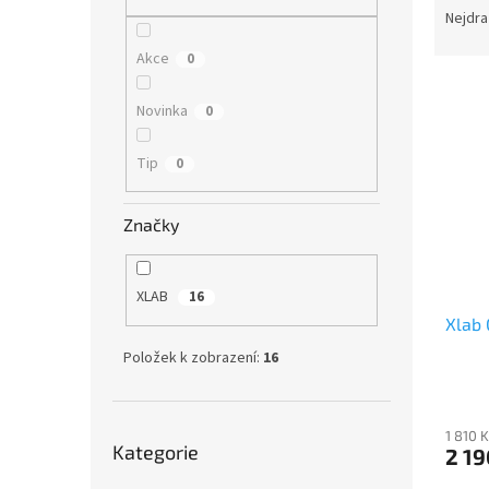
n
a
Nejdra
e
z
l
Akce
0
e
V
n
ý
í
Novinka
0
p
p
i
r
Tip
0
s
o
p
d
Značky
r
u
o
k
d
t
XLAB
16
u
ů
Xlab 
k
t
Položek k zobrazení:
16
ů
Přeskočit
1 810 
Kategorie
kategorie
2 19