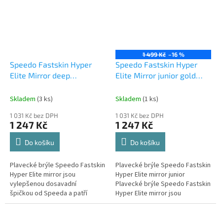
1 499 Kč
–16 %
Speedo Fastskin Hyper
Speedo Fastskin Hyper
Elite Mirror deep
Elite Mirror junior gold
royal/yellow
blue red
Skladem
(3 ks)
Skladem
(1 ks)
1 031 Kč bez DPH
1 031 Kč bez DPH
1 247 Kč
1 247 Kč
Do košíku
Do košíku
Plavecké brýle Speedo Fastskin
Plavecké brýle Speedo Fastskin
Hyper Elite mirror jsou
Hyper Elite mirror junior
vylepšenou dosavadní
Plavecké brýle Speedo Fastskin
špičkou od Speeda a patří
Hyper Elite mirror jsou
vůbec mezi nejlepší
vylepšenou dosavadní
závodní brýle světa. Jsou...
špičkou od Speeda a patří