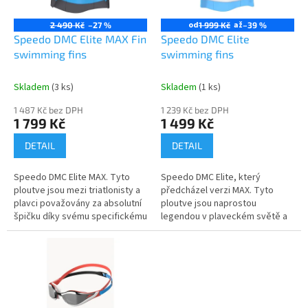
r
u
o
k
od
až
2 490 Kč
–27 %
1 999 Kč
–39 %
d
t
Speedo DMC Elite MAX Fin
Speedo DMC Elite
u
ů
swimming fins
swimming fins
k
t
Skladem
(3 ks)
Skladem
(1 ks)
ů
1 487 Kč bez DPH
1 239 Kč bez DPH
1 799 Kč
1 499 Kč
DETAIL
DETAIL
Speedo DMC Elite MAX. Tyto
Speedo DMC Elite, který
ploutve jsou mezi triatlonisty a
předcházel verzi MAX. Tyto
plavci považovány za absolutní
ploutve jsou naprostou
špičku díky svému specifickému
legendou v plaveckém světě a
designu. Tréninkové ploutve
pro e-shop zaměřený na triatlon
Speedo DMC Elite MAX Fin...
jsou klíčovým produktem pro
trénink...