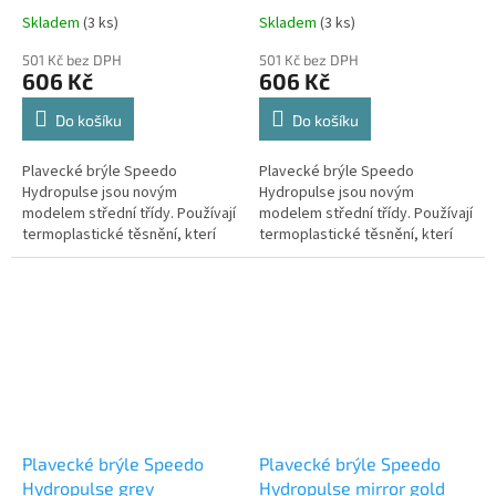
Skladem
(3 ks)
Skladem
(3 ks)
501 Kč bez DPH
501 Kč bez DPH
606 Kč
606 Kč
Do košíku
Do košíku
Plavecké brýle Speedo
Plavecké brýle Speedo
Hydropulse jsou novým
Hydropulse jsou novým
modelem střední třídy. Používají
modelem střední třídy. Používají
termoplastické těsnění, kterí
termoplastické těsnění, kterí
perfektně přilne a kopíruje tvar
perfektně přilne a kopíruje tvar
obličeje, s minimálním...
obličeje, s minimálním...
Plavecké brýle Speedo
Plavecké brýle Speedo
Hydropulse grey
Hydropulse mirror gold