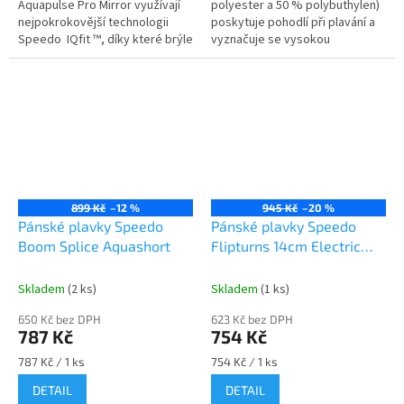
Aquapulse Pro Mirror využívají
polyester a 50 % polybuthylen)
nejpokrokovější technologii
poskytuje pohodlí při plavání a
Speedo IQfit ™, díky které brýle
vyznačuje se vysokou
skvěle sedí a těsní na každém
odolností. Je 100% odolný vůči
obličeji. Čočky mají...
chlóru, pohlcuje méně vody,...
899 Kč
–12 %
945 Kč
–20 %
Pánské plavky Speedo
Pánské plavky Speedo
Boom Splice Aquashort
Flipturns 14cm Electric
Gem
Skladem
(2 ks)
Skladem
(1 ks)
650 Kč bez DPH
623 Kč bez DPH
787 Kč
754 Kč
Měrná
Měrná
787 Kč / 1 ks
754 Kč / 1 ks
cena:
cena:
DETAIL
DETAIL