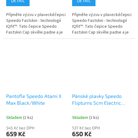
DETAIL
DETAIL
Přijměte výzvu v plaveckéčepici
Přijměte výzvu v plaveckéčepici
Speedo Fastskin - technologií
Speedo Fastskin - technologií
IQfit™. Tato čepice Speedo
IQfit™. Tato čepice Speedo
Fastskin Cap skvěle padne a je
Fastskin Cap skvěle padne a je
navržena tak, aby ve vodě
navržena tak, aby ve vodě
vytvářela hladkou...
vytvářela hladkou...
Pantofle Speedo Atami II
Pánské plavky Speedo
Max Black/White
Flipturns 5cm Electric
Gem
Skladem
(1 ks)
Skladem
(1 ks)
545 Kč bez DPH
537 Kč bez DPH
659 Kč
650 Kč