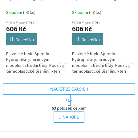
Skladem
(>3 ks)
Skladem
(>3 ks)
501 Kč bez DPH
501 Kč bez DPH
606 Kč
606 Kč
Do košíku
Do košíku
Plavecké brýle Speedo
Plavecké brýle Speedo
Hydropulse jsou novým
Hydropulse jsou novým
modelem střední třídy. Používají
modelem střední třídy. Používají
termoplastické těsnění, kterí
termoplastické těsnění, kterí
perfektně přilne a kopíruje tvar
perfektně přilne a kopíruje tvar
obličeje, s minimálním...
obličeje, s minimálním...
NAČÍST 23 DALŠÍCH
S
1
2
t
O
r
53
položek celkem
v
á
l
NAHORU
n
á
k
d
o
v
Z
a