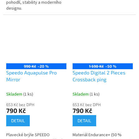
pohodlí, stability a moderního
designu.
990 Kč
–20 %
1 590 Kč
–50 %
Speedo Aquapulse Pro
Speedo Digital 2 Pieces
Mirror
Crossback ping
Skladem
(1 ks)
Skladem
(1 ks)
653 Kč bez DPH
653 Kč bez DPH
790 Kč
790 Kč
DETAIL
DETAIL
Plavecké brýle SPEEDO
Materiál Endurance+ (50 %