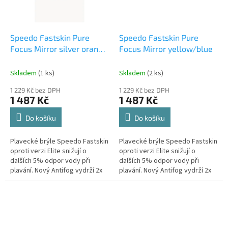
Speedo Fastskin Pure
Speedo Fastskin Pure
Focus Mirror silver orange
Focus Mirror yellow/blue
blue
Skladem
(1 ks)
Skladem
(2 ks)
1 229 Kč bez DPH
1 229 Kč bez DPH
1 487 Kč
1 487 Kč
Do košíku
Do košíku
Plavecké brýle Speedo Fastskin
Plavecké brýle Speedo Fastskin
oproti verzi Elite snižují o
oproti verzi Elite snižují o
dalších 5% odpor vody při
dalších 5% odpor vody při
plavání. Nový Antifog vydrží 2x
plavání. Nový Antifog vydrží 2x
déle proti zamlžování, je nově
déle proti zamlžování, je nově
vytvořený nosník pro lepší...
vytvořený nosník pro lepší...