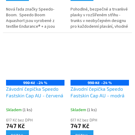
Nová řada značky Speedo-
Pohodlné, bezpečné a trvanlivé
Boom. Speedo Boom
plavky v rozšířeném střihu -
Aquashort jsou vyrobené z
trunks v neobyčejném designu
textílie Endurance® + a jsou
pro každodenní plavání, vhodné
ideální pro kondiční tréning.
na trénink.
990 Kč
–24 %
990 Kč
–24 %
Závodní čepička Speedo
Závodní čepička Speedo
Fastskin Cap AU - červená
Fastskin Cap AU - modrá
Skladem
(1 ks)
Skladem
(1 ks)
617 Kč bez DPH
617 Kč bez DPH
747 Kč
747 Kč