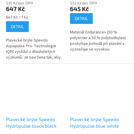
535 Kč bez DPH
533 Kč bez DPH
647 Kč
645 Kč
Měrná
647 Kč / 1 ks
DETAIL
cena:
DETAIL
Materiál Endurance+ (50 %
polyester a 50 % polybuthylen)
Plavecké brýle Speedo
poskytuje pohodlí při plavání a
Aquapulse Pro. Technologie
vyznačuje se vysokou
IQfit vychází z dlouholetých
odolností. Je 100% odolný vůči
výzkumů. Je navržena tak, aby
chlóru, pohlcuje méně...
se brýle dokonale přizpůsobili
tvaru hlavy. Těsnění se
dokonale...
Plavecké brýle Speedo
Plavecké brýle Speedo
Hydropulse black black
Hydropulse blue white