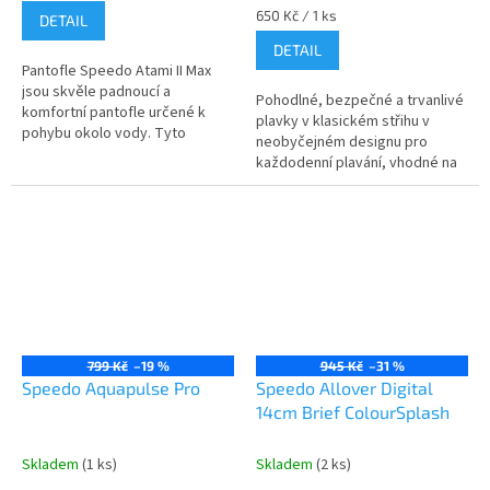
Měrná
650 Kč / 1 ks
DETAIL
cena:
DETAIL
Pantofle Speedo Atami II Max
jsou skvěle padnoucí a
Send
Pohodlné, bezpečné a trvanlivé
komfortní pantofle určené k
plavky v klasickém střihu v
pohybu okolo vody. Tyto
Powered by chaterimo
neobyčejném designu pro
pantofle nabízejí vynikající
každodenní plavání, vhodné na
komfort díky otvorům ve
trénink.
vložce, které...
799 Kč
–19 %
945 Kč
–31 %
Speedo Aquapulse Pro
Speedo Allover Digital
14cm Brief ColourSplash
Skladem
(1 ks)
Skladem
(2 ks)