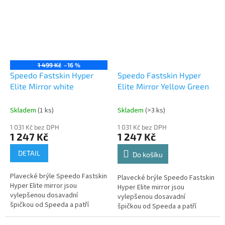
vůbec...
1 499 Kč
–16 %
Speedo Fastskin Hyper
Speedo Fastskin Hyper
Elite Mirror white
Elite Mirror Yellow Green
Skladem
(1 ks)
Skladem
(>3 ks)
1 031 Kč bez DPH
1 031 Kč bez DPH
1 247 Kč
1 247 Kč
DETAIL
Do košíku
Plavecké brýle Speedo Fastskin
Plavecké brýle Speedo Fastskin
Hyper Elite mirror jsou
Hyper Elite mirror jsou
vylepšenou dosavadní
vylepšenou dosavadní
špičkou od Speeda a patří
špičkou od Speeda a patří
vůbec mezi nejlepší
vůbec mezi nejlepší
závodní brýle světa. Jsou...