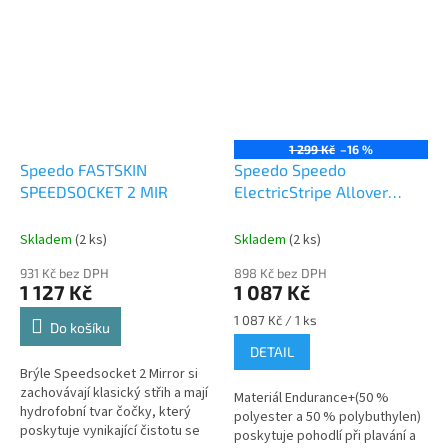
závodní brýle světa. Jsou...
1 299 Kč
–16 %
Speedo FASTSKIN
Speedo Speedo
SPEEDSOCKET 2 MIR
ElectricStripe Allover
Double Crossback 1 Piece
Black/White/Green
Skladem
(2 ks)
Skladem
(2 ks)
Glow/Ultraviolet
931 Kč bez DPH
898 Kč bez DPH
1 127 Kč
1 087 Kč
Měrná
1 087 Kč / 1 ks
Do košíku
cena:
DETAIL
Brýle Speedsocket 2 Mirror si
zachovávají klasický střih a mají
Materiál Endurance+(50 %
hydrofobní tvar čočky, který
polyester a 50 % polybuthylen)
poskytuje vynikající čistotu se
poskytuje pohodlí při plavání a