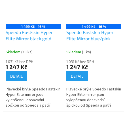
1 499 Kč
–16 %
1 499 Kč
–16 %
Speedo Fastskin Hyper
Speedo Fastskin Hyper
Elite Mirror black gold
Elite Mirror blue/pink
Skladem
(>3 ks)
Skladem
(1 ks)
1 031 Kč bez DPH
1 031 Kč bez DPH
1 247 Kč
1 247 Kč
DETAIL
DETAIL
Plavecké brýle Speedo Fastskin
Plavecké brýle Speedo Fastskin
Hyper Elite mirror jsou
Hyper Elite mirror jsou
vylepšenou dosavadní
vylepšenou dosavadní
špičkou od Speeda a patří
špičkou od Speeda a patří
vůbec mezi nejlepší
vůbec mezi nejlepší
závodní brýle světa. Jsou...
závodní brýle světa. Jsou...