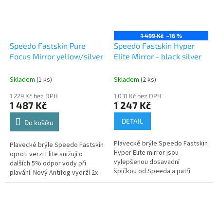
1 499 Kč
–16 %
Speedo Fastskin Pure
Speedo Fastskin Hyper
Focus Mirror yellow/silver
Elite Mirror - black silver
Skladem
(1 ks)
Skladem
(2 ks)
1 229 Kč bez DPH
1 031 Kč bez DPH
1 487 Kč
1 247 Kč
DETAIL
Do košíku
Plavecké brýle Speedo Fastskin
Plavecké brýle Speedo Fastskin
Hyper Elite mirror jsou
oproti verzi Elite snižují o
vylepšenou dosavadní
dalších 5% odpor vody při
špičkou od Speeda a patří
plavání. Nový Antifog vydrží 2x
vůbec mezi nejlepší
déle proti zamlžování, je nově
závodní brýle světa. Jsou...
vytvořený nosník pro lepší...