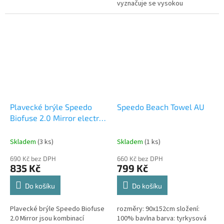
zvýšeným polem periferního
vyznačuje se vysokou
vidění. Navíc se...
odolností. Je 100% odolný vůči
chlóru, pohlcuje méně vody,
velmi...
Plavecké brýle Speedo
Speedo Beach Towel AU
Biofuse 2.0 Mirror electric
lime
Skladem
(3 ks)
Skladem
(1 ks)
690 Kč bez DPH
660 Kč bez DPH
835 Kč
799 Kč
Do košíku
Do košíku
Plavecké brýle Speedo Biofuse
rozměry: 90x152cm složení:
2.0 Mirror jsou kombinací
100% bavlna barva: tyrkysová