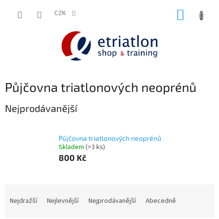
Přejít
NÁKUP
na
CZK
shop.etriatlon.cz - Chat
obsah
KOŠÍK
Půjčovna triatlonových neoprénů
Nejprodávanější
Půjčovna triatlonových neoprénů
Skladem
(>3 ks)
800 Kč
Ř
a
Nejdražší
Nejlevnější
Nejprodávanější
Abecedně
z