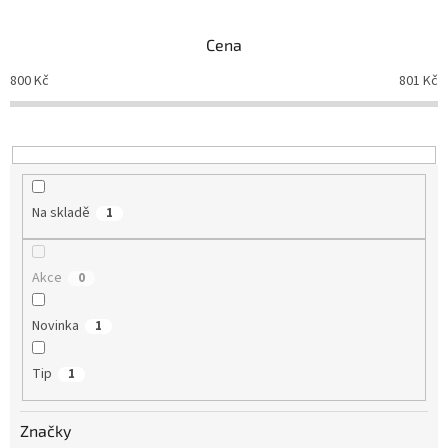
e
n
Cena
í
p
800
Kč
801
Kč
r
o
d
u
k
t
Na skladě
1
ů
Akce
0
Novinka
1
Tip
1
Značky