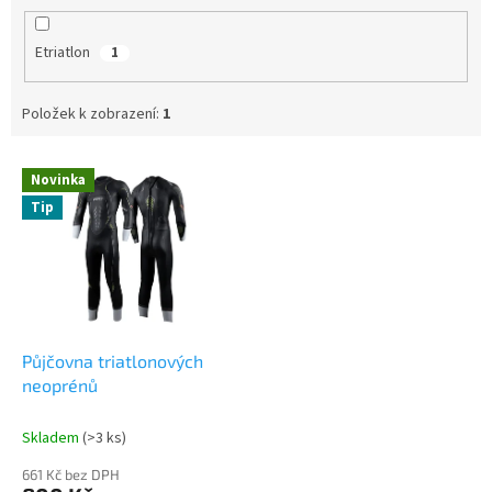
Etriatlon
1
Položek k zobrazení:
1
V
Novinka
ý
Tip
p
i
s
p
r
o
d
Půjčovna triatlonových
u
neoprénů
k
t
Skladem
(>3 ks)
ů
661 Kč bez DPH