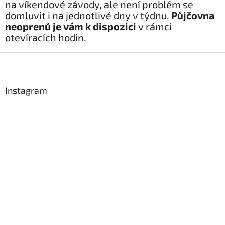
y
na víkendové závody, ale není problém se
v
domluvit i na jednotlivé dny v týdnu.
Půjčovna
ý
neoprenů je vám k dispozici
v rámci
p
otevíracích hodin.
i
s
Z
u
Send
á
p
Powered by chaterimo
a
Instagram
t
í