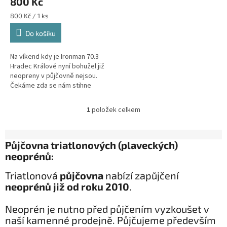
800 Kč
Měrná
800 Kč / 1 ks
cena:
Do košíku
Na víkend kdy je Ironman 70.3
Hradec Králové nyní bohužel již
neopreny v půjčovně nejsou.
Čekáme zda se nám stihne
vrátit několik neoprenů z
opravy. Závodní víkend:...
1
položek celkem
O
v
l
á
Půjčovna triatlonových (plaveckých)
d
neoprénů:
a
c
Triatlonová
půjčovna
nabízí zapůjčení
í
neoprénů již od roku 2010
.
p
r
Neoprén je nutno před půjčením vyzkoušet v
v
naší kamenné prodejně. Půjčujeme především
k