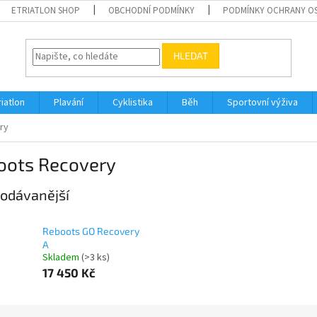
ETRIATLON SHOP
OBCHODNÍ PODMÍNKY
PODMÍNKY OCHRANY O
HLEDAT
riatlon
Plavání
Cyklistika
Běh
Sportovní výživa
ry
oots Recovery
odávanější
Reboots GO Recovery
A
Skladem
(>3 ks)
17 450 Kč