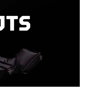
etriatlon.cz - Chat