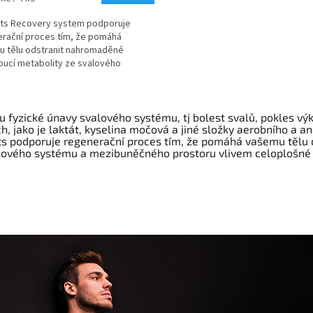
ts Recovery system podporuje
rační proces tím, že pomáhá
 tělu odstranit nahromaděné
ucí metabolity ze svalového
mu a mezibuněčného prostoru
..
O
v
ou fyzické únavy svalového systému, tj bolest svalů, pokles vý
l
h, jako je laktát, kyselina močová a jiné složky aerobního a a
á
s podporuje regenerační proces tím, že pomáhá vašemu tělu
d
lového systému a mezibuněčného prostoru vlivem celoplošné
a
c
í
p
r
v
k
y
v
ý
p
i