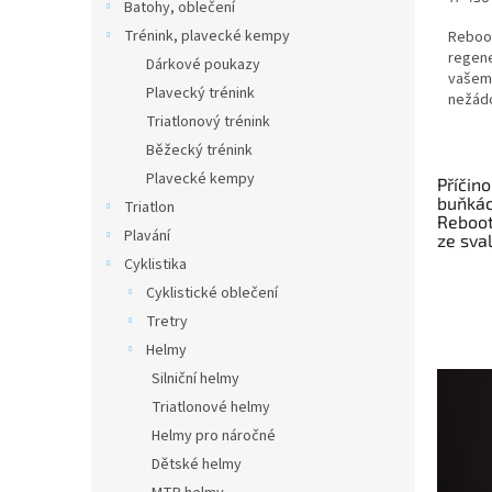
Batohy, oblečení
cena:
Trénink, plavecké kempy
Reboo
regene
Dárkové poukazy
vašemu
Plavecký trénink
nežádo
systé
Triatlonový trénink
vlivem.
Běžecký trénink
Plavecké kempy
Příčin
buňkác
Triatlon
Reboot
Plavání
ze sva
Cyklistika
Cyklistické oblečení
Tretry
Helmy
Silniční helmy
Triatlonové helmy
Helmy pro náročné
Dětské helmy