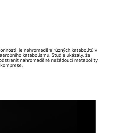
konnosti, je nahromadění různých katabolitů v
naerobního katabolismu. Studie ukázaly, že
 odstranit nahromaděné nežádoucí metabolity
 komprese.