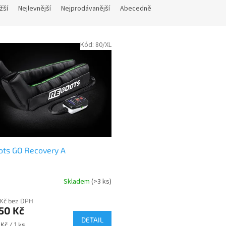
žší
Nejlevnější
Nejprodávanější
Abecedně
Kód:
80/XL
ots GO Recovery A
Skladem
(>3 ks)
 Kč bez DPH
50 Kč
DETAIL
Kč / 1 ks