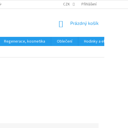
SOBNÍCH ÚDAJŮ
CZK
Přihlášení
NÁKUPNÍ
Prázdný košík
KOŠÍK
Regenerace, kosmetika
Oblečení
Hodinky a elektronika