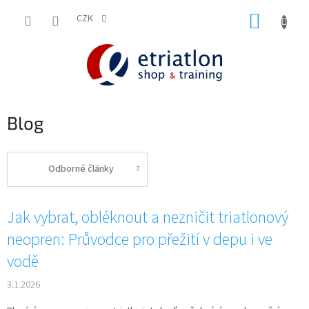
Přejít
NÁKUP
na
CZK
shop.etriatlon.cz - Chat
obsah
KOŠÍK
Blog
Odborné články
V
Jak vybrat, obléknout a nezničit triatlonový
ý
neopren: Průvodce pro přežití v depu i ve
p
vodě
i
s
3.1.2026
č
l