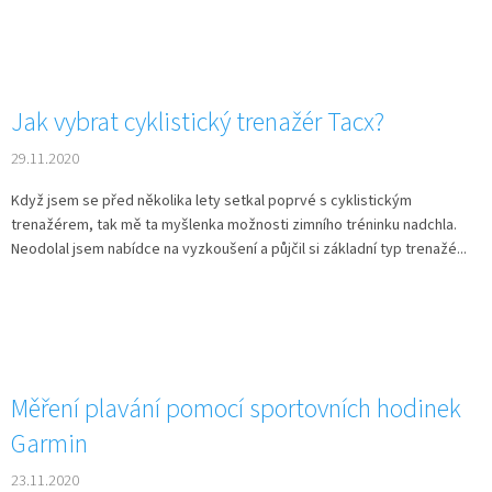
Jak vybrat cyklistický trenažér Tacx?
29.11.2020
Když jsem se před několika lety setkal poprvé s cyklistickým
trenažérem, tak mě ta myšlenka možnosti zimního tréninku nadchla.
Neodolal jsem nabídce na vyzkoušení a půjčil si základní typ trenažé...
Send
Měření plavání pomocí sportovních hodinek
Powered by chaterimo
Garmin
23.11.2020