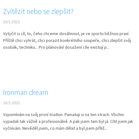
Zvítězit nebo se zlepšit?
16.5.2021
Vytyčit si cíl, to, čeho chceme dosáhnout, je ve sportu běžnou praxí.
Příště chci vyhrát, chci porazit konkrétního soupeře, chci zlepšit svůj
osobák, techniku... Pro plánování dosažení cíle existují p...
Ironman dream
16.5.2021
Vzpomínám na svůj první triatlon. Pamatuji si na ten strach. Všichni
vypadali tak vážně a profesionálně. A pak jsem tam byl já. Cítil jsem jak
vyčnívám. Nevěděl jsem, co mám dělat a byl jsem příliš...