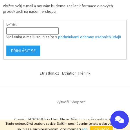
Vložte svůj e-mail a my vám budeme zasílat informace o nových
produktech na našem e-shopu.
E-mail
Vložením e-mailu souhlasíte s
podmínkami ochrany osobních údajů
PŘIHLÁSIT SE
Etriatlon.cz
Etriatlon Trénink
Vytvořil Shoptet
Copyright 2026
Etriatlon Shop
. Všechna práva vyhrazena.
Tento web používá soubory cookie. Dalším procházením tohoto webu vyjadřujete
souhlas s jejich používáním. Více informací
zde
.
ROZUMÍM