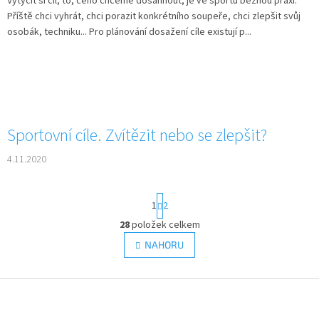
Vytyčit si cíl, to, čeho chceme dosáhnout, je ve sportu běžnou praxí.
Příště chci vyhrát, chci porazit konkrétního soupeře, chci zlepšit svůj
osobák, techniku... Pro plánování dosažení cíle existují p...
Sportovní cíle. Zvítězit nebo se zlepšit?
4.11.2020
S
1
2
t
r
28
položek celkem
O
á
v
NAHORU
n
l
k
á
o
v
Z
d
á
a
á
n
c
p