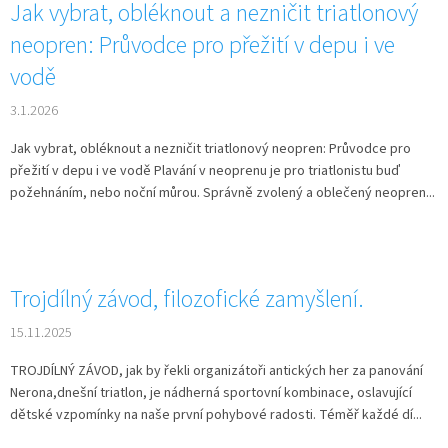
Jak vybrat, obléknout a nezničit triatlonový
neopren: Průvodce pro přežití v depu i ve
vodě
3.1.2026
Jak vybrat, obléknout a nezničit triatlonový neopren: Průvodce pro
přežití v depu i ve vodě Plavání v neoprenu je pro triatlonistu buď
požehnáním, nebo noční můrou. Správně zvolený a oblečený neopren...
Trojdílný závod, filozofické zamyšlení.
15.11.2025
TROJDÍLNÝ ZÁVOD, jak by řekli organizátoři antických her za panování
Nerona,dnešní triatlon, je nádherná sportovní kombinace, oslavující
dětské vzpomínky na naše první pohybové radosti. Téměř každé dí...