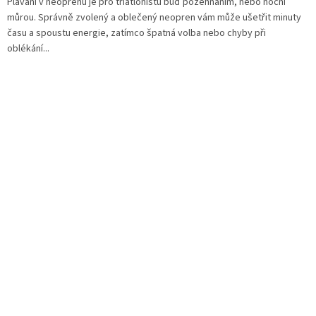
Plavání v neoprenu je pro triatlonistu buď požehnáním, nebo noční
á
můrou. Správně zvolený a oblečený neopren vám může ušetřit minuty
n
času a spoustu energie, zatímco špatná volba nebo chyby při
k
oblékání...
ů