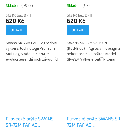
Skladem
(>3 ks)
Skladem
(3 ks)
512 Kč bez DPH
512 Kč bez DPH
620 Kč
620 Kč
DETAIL
DETAIL
Swans SR-72M PAF – Agresivní
SWANS SR-72M VALKYRIE
výkon s technologií Premium
(Red/Blue) – Agresivní design a
Anti-Fog Model SR-72M je
nekompromisní výkon Model
evolucí legendárních závodních
SR-72M Valkyrie patří k tomu
brýlí. Klíčem k jejich úspěchu je
nejlepšímu, co můžete na
spojení nízkého profilu,...
současném trhu se závodními
brýlemi najít....
PLavecké brýle SWANS
Plavecké brýle SWANS SR-
SR-72M PAF AB
72M PAF AB