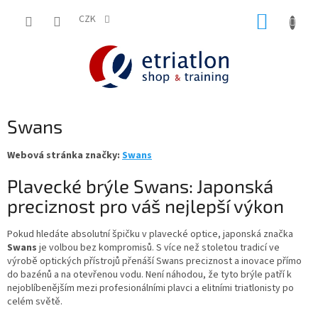
Přejít
NÁKUP
na
CZK
shop.etriatlon.cz - Chat
obsah
KOŠÍK
Swans
Webová stránka značky:
Swans
Plavecké brýle Swans: Japonská
preciznost pro váš nejlepší výkon
Pokud hledáte absolutní špičku v plavecké optice, japonská značka
Swans
je volbou bez kompromisů. S více než stoletou tradicí ve
výrobě optických přístrojů přenáší Swans preciznost a inovace přímo
do bazénů a na otevřenou vodu. Není náhodou, že tyto brýle patří k
nejoblíbenějším mezi profesionálními plavci a elitními triatlonisty po
celém světě.