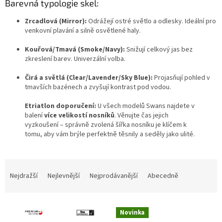
Barevná typologie skel:
Zrcadlová (Mirror):
Odrážejí ostré světlo a odlesky. Ideální pro
venkovní plavání a silně osvětlené haly.
Kouřová/Tmavá (Smoke/Navy):
Snižují celkový jas bez
zkreslení barev. Univerzální volba.
Čirá a světlá (Clear/Lavender/Sky Blue):
Projasňují pohled v
tmavších bazénech a zvyšují kontrast pod vodou.
Etriatlon doporučení:
U všech modelů Swans najdete v
balení
více velikostí nosníků
. Věnujte čas jejich
vyzkoušení – správně zvolená šířka nosníku je klíčem k
tomu, aby vám brýle perfektně těsnily a seděly jako ulité.
Ř
a
Nejdražší
Nejlevnější
Nejprodávanější
Abecedně
z
e
V
n
Novinka
ý
í