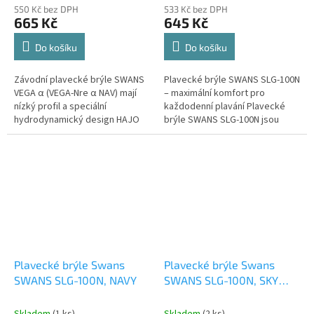
550 Kč bez DPH
533 Kč bez DPH
665 Kč
645 Kč
Do košíku
Do košíku
Závodní plavecké brýle SWANS
Plavecké brýle SWANS SLG-100N
VEGA α (VEGA-Nre α NAV) mají
– maximální komfort pro
nízký profil a speciální
každodenní plavání Plavecké
hydrodynamický design HAJO
brýle SWANS SLG-100N jsou
pro nižší odpor vody. Široké
ideální volbou pro rekreační i
zorné pole a prémiová anti-fog
pravidelné plavce, kteří hledají...
úprava...
Plavecké brýle Swans
Plavecké brýle Swans
SWANS SLG-100N, NAVY
SWANS SLG-100N, SKY
BLUE