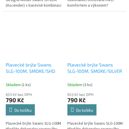
(Ascender) v barevné kombinaci
komfortem a výkonem?
SMRU (Smoke/Ruby) je stvořen
Japonská značka Swans přináší
pro triatlonisty, kteří se nebojí...
model SLG-100M, který
kombinuje precizní optiku s...
Plavecké brýle Swans
Plavecké brýle Swans
SLG-100M, SMOKE/SHD
SLG-100M, SMOKE/SILVER
Skladem
(1 ks)
Skladem
(3 ks)
653 Kč bez DPH
653 Kč bez DPH
790 Kč
790 Kč
Do košíku
Do košíku
Plavecké brýle Swans SLG-100M
Plavecké brýle Swans SLG-100M