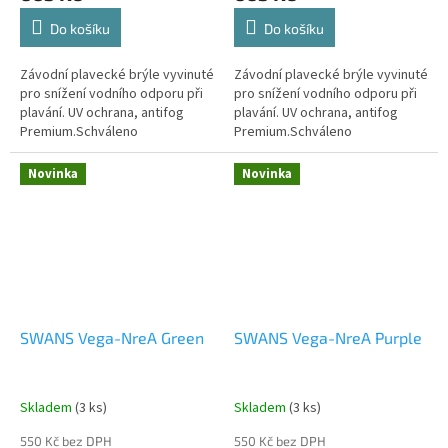
Do košíku
Do košíku
Závodní plavecké brýle vyvinuté
Závodní plavecké brýle vyvinuté
pro snížení vodního odporu při
pro snížení vodního odporu při
plavání. UV ochrana, antifog
plavání. UV ochrana, antifog
Premium.Schváleno
Premium.Schváleno
mezinárodní plaveckou federací
mezinárodní plaveckou federací
FINA.
FINA.
Novinka
Novinka
SWANS Vega-NreA Green
SWANS Vega-NreA Purple
Skladem
(3 ks)
Skladem
(3 ks)
550 Kč bez DPH
550 Kč bez DPH