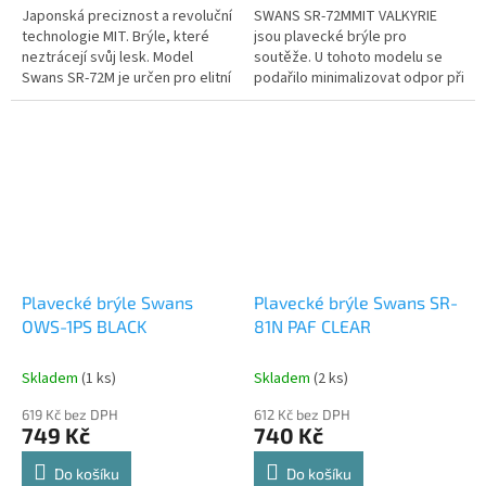
Japonská preciznost a revoluční
SWANS SR-72MMIT VALKYRIE
technologie MIT. Brýle, které
jsou plavecké brýle pro
neztrácejí svůj lesk. Model
soutěže. U tohoto modelu se
Swans SR-72M je určen pro elitní
podařilo minimalizovat odpor při
závodníky a náročné
proudění vody a poskytuje
triatlonisty, kteří vyžadují...
dokonalé širší vidění. Tento
model je...
Plavecké brýle Swans
Plavecké brýle Swans SR-
OWS-1PS BLACK
81N PAF CLEAR
Skladem
(1 ks)
Skladem
(2 ks)
619 Kč bez DPH
612 Kč bez DPH
749 Kč
740 Kč
Do košíku
Do košíku