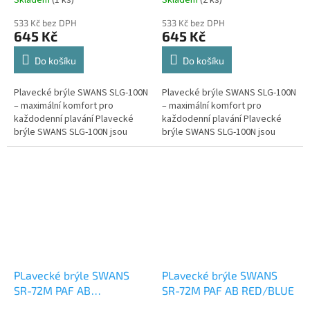
Skladem
(1 ks)
Skladem
(2 ks)
533 Kč bez DPH
533 Kč bez DPH
645 Kč
645 Kč
Do košíku
Do košíku
Plavecké brýle SWANS SLG-100N
Plavecké brýle SWANS SLG-100N
– maximální komfort pro
– maximální komfort pro
každodenní plavání Plavecké
každodenní plavání Plavecké
brýle SWANS SLG-100N jsou
brýle SWANS SLG-100N jsou
ideální volbou pro rekreační i
ideální volbou pro rekreační i
pravidelné plavce, kteří hledají...
pravidelné plavce, kteří hledají...
PLavecké brýle SWANS
PLavecké brýle SWANS
SR-72M PAF AB
SR-72M PAF AB RED/BLUE
ORANGE/GREEN