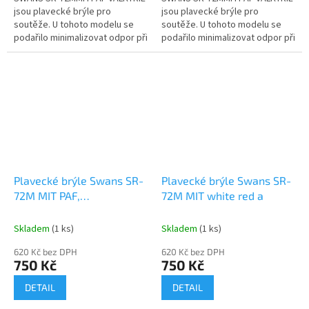
jsou plavecké brýle pro
jsou plavecké brýle pro
soutěže. U tohoto modelu se
soutěže. U tohoto modelu se
podařilo minimalizovat odpor při
podařilo minimalizovat odpor při
proudění vody a poskytuje
proudění vody a poskytuje
dokonalé širší vidění. Tento
dokonalé širší vidění. Tento
model je...
model je...
Plavecké brýle Swans SR-
Plavecké brýle Swans SR-
72M MIT PAF,
72M MIT white red a
Yellow/blue/a
Skladem
(1 ks)
Skladem
(1 ks)
620 Kč bez DPH
620 Kč bez DPH
750 Kč
750 Kč
DETAIL
DETAIL