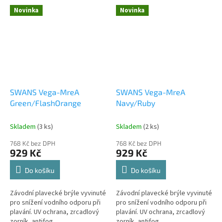
špičkového japonského
mezinárodní plaveckou federací
Novinka
Novinka
inženýrství, které se zaměřuje
FINA.
na jediný...
SWANS Vega-MreA
SWANS Vega-MreA
Green/FlashOrange
Navy/Ruby
Skladem
(3 ks)
Skladem
(2 ks)
768 Kč bez DPH
768 Kč bez DPH
929 Kč
929 Kč
Do košíku
Do košíku
Závodní plavecké brýle vyvinuté
Závodní plavecké brýle vyvinuté
pro snížení vodního odporu při
pro snížení vodního odporu při
plavání. UV ochrana, zrcadlový
plavání. UV ochrana, zrcadlový
zorník, antifog
zorník, antifog