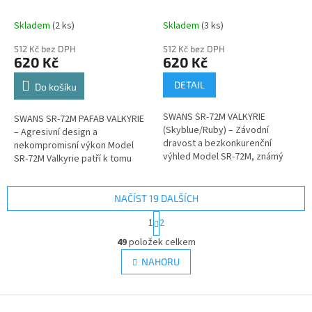
SILVER/NAVY
SKYBLUE/RUBY
Skladem
(2 ks)
Skladem
(3 ks)
512 Kč bez DPH
512 Kč bez DPH
620 Kč
620 Kč
DETAIL
Do košíku
SWANS SR-72M VALKYRIE
SWANS SR-72M PAFAB VALKYRIE
(Skyblue/Ruby) – Závodní
– Agresivní design a
dravost a bezkonkurenční
nekompromisní výkon Model
výhled Model SR-72M, známý
SR-72M Valkyrie patří k tomu
také pod názvem Valkyrie,
nejlepšímu, co můžete na
představuje absolutní špičku v
současném trhu se závodními
nabídce japonské...
brýlemi najít....
NAČÍST 19 DALŠÍCH
S
1
2
t
O
r
49
položek celkem
v
á
l
NAHORU
n
á
k
d
o
v
Z
a
á