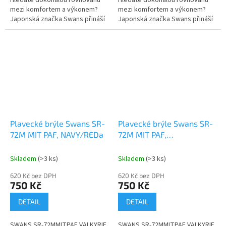
Hledáte dokonalou rovnováhu
Hledáte dokonalou rovnováhu
mezi komfortem a výkonem?
mezi komfortem a výkonem?
Japonská značka Swans přináší
Japonská značka Swans přináší
model SLG-100M, který
model SLG-100M, který
kombinuje precizní optiku s
kombinuje precizní optiku s
mimořádně...
mimořádně...
Plavecké brýle Swans SR-
Plavecké brýle Swans SR-
72M MIT PAF, NAVY/REDa
72M MIT PAF,
SMOKE/GOLD MIRROR
Skladem
(>3 ks)
Skladem
(>3 ks)
620 Kč bez DPH
620 Kč bez DPH
750 Kč
750 Kč
DETAIL
DETAIL
SWANS SR-72MMITPAF VALKYRIE
SWANS SR-72MMITPAF VALKYRIE