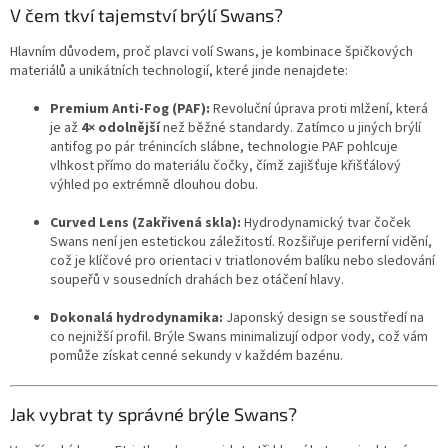
V čem tkví tajemství brýlí Swans?
Hlavním důvodem, proč plavci volí Swans, je kombinace špičkových
materiálů a unikátních technologií, které jinde nenajdete:
Premium Anti-Fog (PAF):
Revoluční úprava proti mlžení, která
je až
4× odolnější
než běžné standardy. Zatímco u jiných brýlí
antifog po pár trénincích slábne, technologie PAF pohlcuje
vlhkost přímo do materiálu čočky, čímž zajišťuje křišťálový
výhled po extrémně dlouhou dobu.
Curved Lens (Zakřivená skla):
Hydrodynamický tvar čoček
Swans není jen estetickou záležitostí. Rozšiřuje periferní vidění,
což je klíčové pro orientaci v triatlonovém balíku nebo sledování
soupeřů v sousedních drahách bez otáčení hlavy.
Dokonalá hydrodynamika:
Japonský design se soustředí na
co nejnižší profil. Brýle Swans minimalizují odpor vody, což vám
pomůže získat cenné sekundy v každém bazénu.
Jak vybrat ty správné brýle Swans?