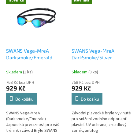
Novinka
Novinka
FINA.
SWANS Vega-MreA
SWANS Vega-MreA
Darksmoke/Emerald
DarkSmoke/Silver
Skladem
(1 ks)
Skladem
(3 ks)
768 Kč bez DPH
768 Kč bez DPH
929 Kč
929 Kč
Do košíku
Do košíku
SWANS Vega-MreA
Závodní plavecké brýle vyvinuté
(Darksmoke/Emerald) –
pro snížení vodního odporu při
Japonská preciznost pro váš
plavání. UV ochrana, zrcadlový
trénink i závod Brýle SWANS
zorník, antifog
Vega jsou výsledkem
Premium.Schváleno