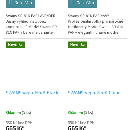
Do košíku
Do košíku
Swans SR-81N PAF LAVENDER –
Swans SR-81N PAF NAVY –
Jasný výhled a styl bez
Profesionální volba pro náročné
kompromisů Model Swans SR-
triatlonisty Model Swans SR-81N
81N PAF v barevné variantě
PAF v elegantní tmavě modré
Lavender (levandulová)
variantě (Navy) představuje
kombinuje japonskou
vrchol řady Ascender. Tyto
Novinka
Novinka
technologickou špičku s...
brýle...
SWANS Vega-NreA Black
SWANS Vega-NreA Clear
Skladem
(3 ks)
Skladem
(3 ks)
550 Kč bez DPH
550 Kč bez DPH
665 Kč
665 Kč