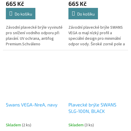
665 Kč
665 Kč
Do košíku
Do košíku
Závodní plavecké brýle vyvinuté
Závodní plavecké brýle SWANS
pro snížení vodního odporu při
VEGA α mají nízký profil a
Send
plavání. UV ochrana, antifog
speciální design pro minimální
Premium.Schváleno
odpor vody. Široké zorné pole a
Powered by chaterimo
mezinárodní plaveckou federací
prémiová anti-fog úprava re:non
FINA.
zajišťují čistý výhled po...
Swans VEGA-NreA, navy
Plavecké brýle SWANS
SLG-100N, BLACK
Skladem
(2 ks)
Skladem
(3 ks)