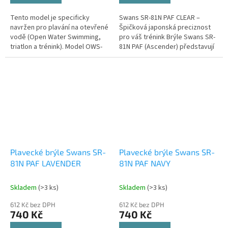
Tento model je specificky
Swans SR-81N PAF CLEAR –
navržen pro plavání na otevřené
Špičková japonská preciznost
vodě (Open Water Swimming,
pro váš trénink Brýle Swans SR-
triatlon a trénink). Model OWS-
81N PAF (Ascender) představují
1PS klade důraz na maximální
dokonalou rovnováhu mezi
komfort a bezpečnost během...
závodní hydrodynamikou a
komfortem,...
Plavecké brýle Swans SR-
Plavecké brýle Swans SR-
81N PAF LAVENDER
81N PAF NAVY
Skladem
(>3 ks)
Skladem
(>3 ks)
612 Kč bez DPH
612 Kč bez DPH
740 Kč
740 Kč