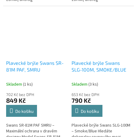
Premium.Schváleno
Premium.Schváleno
mezinárodní plaveckou federací
mezinárodní plaveckou federací
FINA.
FINA.
Plavecké brýle Swans SR-
Plavecké brýle Swans
81M PAF, SMRU
SLG-100M, SMOKE/BLUE
Skladem
(1 ks)
Skladem
(3 ks)
702 Kč bez DPH
653 Kč bez DPH
849 Kč
790 Kč
Do košíku
Do košíku
Swans SR-81M PAF SMRU –
Plavecké brýle Swans SLG-100M
Maximální ochrana v dravém
– Smoke/Blue Hledáte
designu Model Swans SR-81M
dokonalou rovnováhu mezi