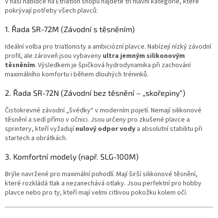
V naší nabídce na Etriatlon shopu najdete tři hlavní kategorie, které
pokrývají potřeby všech plavců:
1. Řada SR-72M (Závodní s těsněním)
Ideální volba pro triatlonisty a ambiciózní plavce. Nabízejí nízký závodní
profil, ale zároveň jsou vybaveny
ultra jemným silikonovým
těsněním
. Výsledkem je špičková hydrodynamika při zachování
maximálního komfortu i během dlouhých tréninků.
2. Řada SR-72N (Závodní bez těsnění – „skořepiny“)
Čistokrevné závodní „švédky“ v moderním pojetí. Nemají silikonové
těsnění a sedí přímo v očnici. Jsou určeny pro zkušené plavce a
sprintery, kteří vyžadují
nulový odpor vody
a absolutní stabilitu při
startech a obrátkách.
3. Komfortní modely (např. SLG-100M)
Brýle navržené pro maximální pohodlí. Mají širší silikonové těsnění,
které rozkládá tlak a nezanechává otlaky. Jsou perfektní pro hobby
plavce nebo pro ty, kteří mají velmi citlivou pokožku kolem očí.