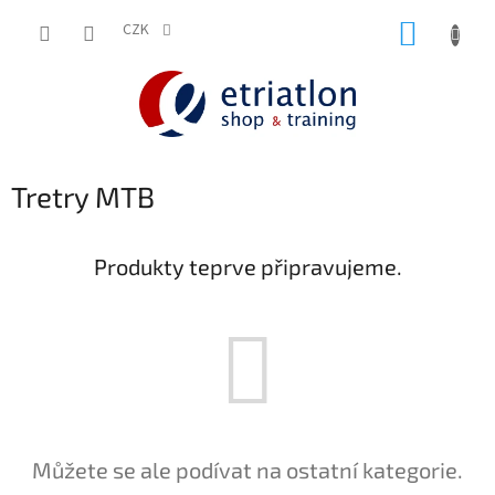
Přejít
NÁKUP
na
CZK
shop.etriatlon.cz - Chat
obsah
KOŠÍK
Tretry MTB
Produkty teprve připravujeme.
Můžete se ale podívat na ostatní kategorie.