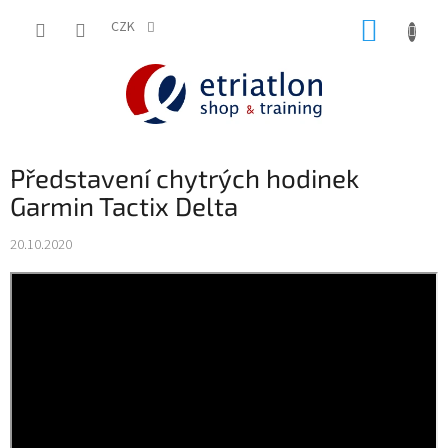
Přejít
NÁKUP
na
CZK
shop.etriatlon.cz - Chat
obsah
KOŠÍK
Představení chytrých hodinek
Garmin Tactix Delta
20.10.2020