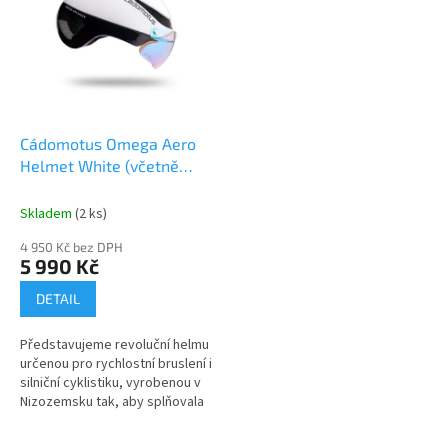
Cádomotus Omega Aero
Helmet White (včetně
visoru dle výběru)
Skladem
(2 ks)
4 950 Kč bez DPH
5 990 Kč
DETAIL
Představujeme revoluční helmu
určenou pro rychlostní bruslení i
silniční cyklistiku, vyrobenou v
Nizozemsku tak, aby splňovala
všechny bezpečnostní normy
ASTM, EN a CE. Tato...