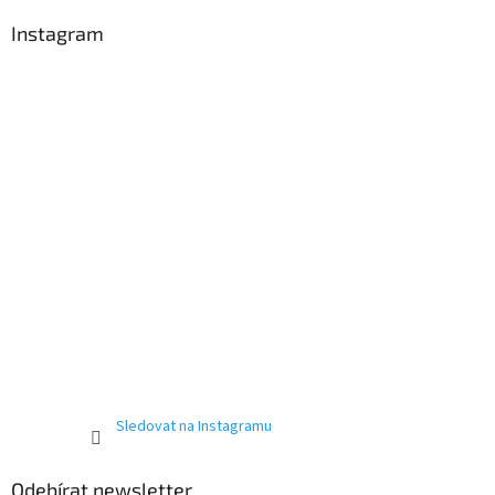
p
a
Instagram
t
í
Sledovat na Instagramu
Odebírat newsletter