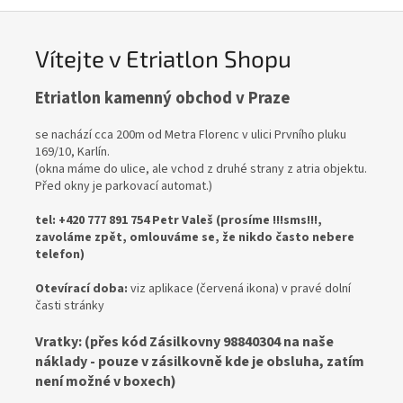
Vítejte v Etriatlon Shopu
Etriatlon kamenný obchod v Praze
se nachází cca 200m od Metra Florenc v ulici Prvního pluku
169/10, Karlín.
(okna máme do ulice, ale vchod z druhé strany z atria objektu.
Před okny je parkovací automat.)
tel: +420 777 891 754 Petr Valeš (prosíme !!!sms!!!,
zavoláme zpět, omlouváme se, že nikdo často nebere
telefon)
Otevírací doba:
viz aplikace (červená ikona) v pravé dolní
časti stránky
Vratky: (přes kód Zásilkovny 98840304 na naše
náklady - pouze v zásilkovně kde je obsluha, zatím
není možné v boxech)