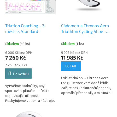
i
a
t
Triatlon Coaching - 3
Cádomotus Chronos Aero
l
měsíce, Standard
Triathlon Cycling Shoe -
o
white
n
Skladem
(>3 ks)
Skladem
(1 ks)
S
6 000 Kč bez DPH
9 905 Kč bez DPH
h
7 260 Kč
11 985 Kč
o
Měrná
7 260 Kč / 1 ks
DETAIL
cena:
p
Do košíku
u
Cyklistická obuv Chronos Aero
Long Distance vám dodá křídla
Vytváříme podmínky, aby
Zažijte bezkonkurenční pohodlí,
sportování přinášelo efekt a
optimální přenos síly a minimální
odpovídající účinnost.
odpor vzduchu s touto
Poskytujeme vedení a nástroje,
inovativní cyklistickou...
které vás udrží na správné
cestě s odpovídajícími
sportovní...