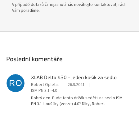
V případě dotazů či nejasnotí nás neváhejte kontaktovat, rádi
Vám poradíme.
Poslední komentáře
XLAB Delta 430 - jeden košík za sedlo
RO
Robert Opletal
|
26.9.2021
|
ISM PN 3.1 -4.0
Dobrý den. Bude tento držák sedět i na sedlo ISM
PN 3.1 tloušťky (verze) 4.0? Díky, Robert
Send
Powered by chaterimo
Z
á