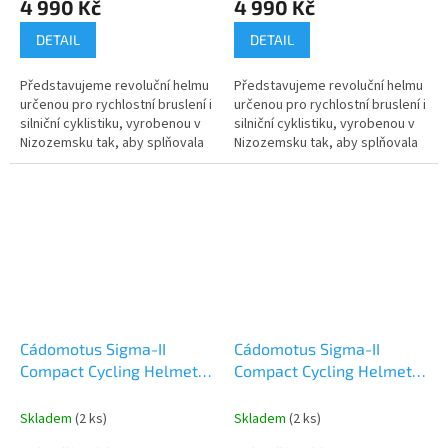
4 990 Kč
4 990 Kč
DETAIL
DETAIL
Představujeme revoluční helmu
Představujeme revoluční helmu
určenou pro rychlostní bruslení i
určenou pro rychlostní bruslení i
silniční cyklistiku, vyrobenou v
silniční cyklistiku, vyrobenou v
Nizozemsku tak, aby splňovala
Nizozemsku tak, aby splňovala
všechny bezpečnostní normy
všechny bezpečnostní normy
ASTM, EN a CE. Tato...
ASTM, EN a CE. Tato...
Cádomotus Sigma-II
Cádomotus Sigma-II
Compact Cycling Helmet
Compact Cycling Helmet
Galaxy (včetně visoru dle
White (včetně visoru dle
výběru)
výběru)
Skladem
(2 ks)
Skladem
(2 ks)