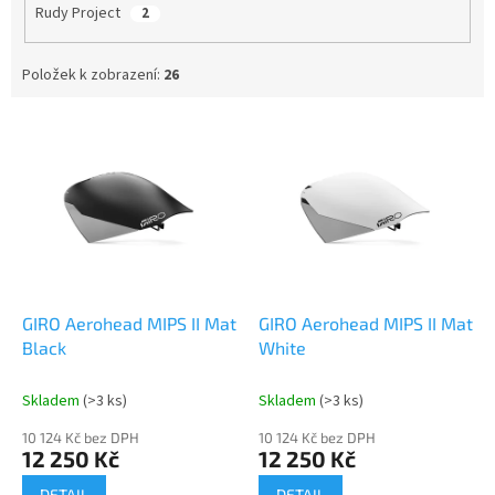
Rudy Project
2
Položek k zobrazení:
26
V
ý
p
i
s
p
r
o
d
GIRO Aerohead MIPS II Mat
GIRO Aerohead MIPS II Mat
u
Black
White
k
t
Skladem
(>3 ks)
Skladem
(>3 ks)
ů
10 124 Kč bez DPH
10 124 Kč bez DPH
12 250 Kč
12 250 Kč
DETAIL
DETAIL