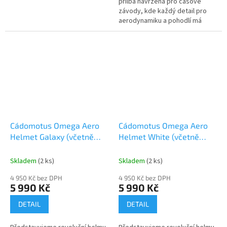
přilba navržená pro časové
závody, kde každý detail pro
aerodynamiku a pohodlí má
zásadní význam. S lehkou
konstrukcí a vynikající ventilací...
Cádomotus Omega Aero
Cádomotus Omega Aero
Helmet Galaxy (včetně
Helmet White (včetně
visoru dle výběru)
visoru dle výběru)
Skladem
(2 ks)
Skladem
(2 ks)
4 950 Kč bez DPH
4 950 Kč bez DPH
5 990 Kč
5 990 Kč
DETAIL
DETAIL