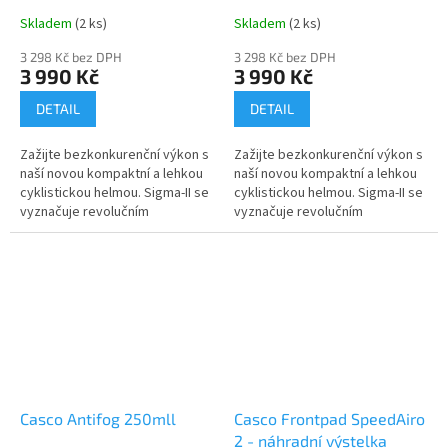
Skladem
(2 ks)
Skladem
(2 ks)
3 298 Kč bez DPH
3 298 Kč bez DPH
3 990 Kč
3 990 Kč
DETAIL
DETAIL
Zažijte bezkonkurenční výkon s
Zažijte bezkonkurenční výkon s
naší novou kompaktní a lehkou
naší novou kompaktní a lehkou
cyklistickou helmou. Sigma-II se
cyklistickou helmou. Sigma-II se
vyznačuje revolučním
vyznačuje revolučním
magnetickým systémem
magnetickým systémem
uchycení čoček, který umožňuje
uchycení čoček, který umožňuje
rychlé a...
rychlé a...
Casco Antifog 250mll
Casco Frontpad SpeedAiro
2 - náhradní výstelka