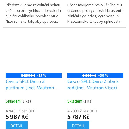
Představujeme revoluční helmu
Představujeme revoluční helmu
určenou pro rychlostní bruslení i
určenou pro rychlostní bruslení i
silniční cyklistiku, vyrobenou v
silniční cyklistiku, vyrobenou v
Nizozemsku tak, aby splňovala
Nizozemsku tak, aby splňovala
všechny bezpečnostní normy
všechny bezpečnostní normy
ASTM, EN a CE. Tato...
ASTM, EN a CE. Tato...
8 290 Kč
–27 %
8 290 Kč
–30 %
Casco SPEEDairo 2
Casco SPEEDairo 2 black
platinum (incl. Vautron
red (incl. Vautron Visor)
Visor)
Skladem
(1 ks)
Skladem
(1 ks)
4 948 Kč bez DPH
4 783 Kč bez DPH
5 987 Kč
5 787 Kč
DETAIL
DETAIL