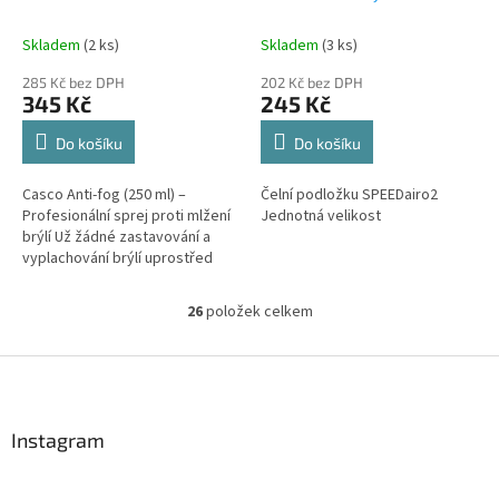
Skladem
(2 ks)
Skladem
(3 ks)
285 Kč bez DPH
202 Kč bez DPH
345 Kč
245 Kč
Do košíku
Do košíku
Casco Anti-fog (250 ml) –
Čelní podložku SPEEDairo2
Profesionální sprej proti mlžení
Jednotná velikost
brýlí Už žádné zastavování a
vyplachování brýlí uprostřed
tréninku. Casco Anti-fog je
vysoce účinný roztok
26
položek celkem
O
navržený...
v
l
Z
á
á
d
p
a
a
Instagram
c
t
í
í
p