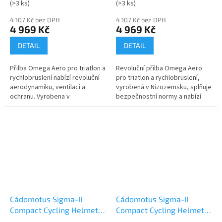
(>3 ks)
(>3 ks)
4 107 Kč bez DPH
4 107 Kč bez DPH
4 969 Kč
4 969 Kč
DETAIL
DETAIL
Přilba Omega Aero pro triatlon a
Revoluční přilba Omega Aero
rychlobruslení nabízí revoluční
pro triatlon a rychlobruslení,
aerodynamiku, ventilaci a
vyrobená v Nizozemsku, splňuje
ochranu. Vyrobena v
bezpečnostní normy a nabízí
Nizozemsku, splňuje normy
špičkovou aerodynamiku a
ASTM, EN a CE.
ventilaci.
Cádomotus Sigma-II
Cádomotus Sigma-II
Compact Cycling Helmet
Compact Cycling Helmet
Galaxy
White