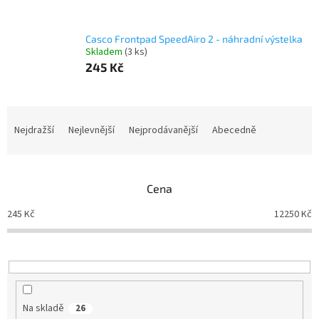
Casco Frontpad SpeedAiro 2 - náhradní výstelka
Skladem
(3 ks)
245 Kč
Ř
a
Nejdražší
Nejlevnější
Nejprodávanější
Abecedně
z
e
n
Cena
í
p
245
Kč
12250
Kč
r
o
d
u
k
t
Na skladě
26
ů