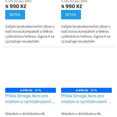
4 124 Kč bez DPH
4 124 Kč bez DPH
Send
4 990 Kč
4 990 Kč
Powered by chaterimo
DETAIL
DETAIL
Zažijte bezkonkurenční výkon s
Zažijte bezkonkurenční výkon s
naší novou kompaktní a lehkou
naší novou kompaktní a lehkou
cyklistickou helmou. Sigma-II se
cyklistickou helmou. Sigma-II se
vyznačuje revolučním
vyznačuje revolučním
magnetickým systémem
magnetickým systémem
uchycení čoček, který umožňuje
uchycení čoček, který umožňuje
rychlé a...
rychlé a...
4 975 Kč
–0 %
4 975 Kč
–0 %
Přilba Omega Aero pro
Přilba Omega Aero pro
triatlon a rychlobruslení -
triatlon a rychlobruslení -
Cardinal
Fandango
Skladem u distributora NL
Skladem u distributora NL