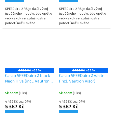
SPEEDairo 2 RS je další vývoj
SPEEDairo 2 RS je další vývoj
úspěšného modelu. Jde opět o
úspěšného modelu. Jde opět o
velký skok ve vzdušnosti a
velký skok ve vzdušnosti a
pohodlí než u svého
pohodlí než u svého
předchůdce. Helma nabízí
předchůdce. Helma nabízí
optimální poměr: chlazení,
optimální poměr: chlazení,
pohodlí a...
pohodlí a...
8 290 Kč
–35 %
8 290 Kč
–35 %
Casco SPEEDairo 2 black
Casco SPEEDairo 2 white
Neon Hive (incl. Vautron
(incl. Vautron Visor)
Visor)
Skladem
(1 ks)
Skladem
(1 ks)
4 452 Kč bez DPH
4 452 Kč bez DPH
5 387 Kč
5 387 Kč