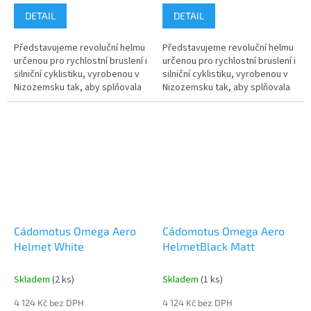
DETAIL
DETAIL
Představujeme revoluční helmu
Představujeme revoluční helmu
určenou pro rychlostní bruslení i
určenou pro rychlostní bruslení i
silniční cyklistiku, vyrobenou v
silniční cyklistiku, vyrobenou v
Nizozemsku tak, aby splňovala
Nizozemsku tak, aby splňovala
všechny bezpečnostní normy
všechny bezpečnostní normy
ASTM, EN a CE. Tato...
ASTM, EN a CE. Tato...
Cádomotus Omega Aero
Cádomotus Omega Aero
Helmet White
HelmetBlack Matt
Skladem
(2 ks)
Skladem
(1 ks)
4 124 Kč bez DPH
4 124 Kč bez DPH