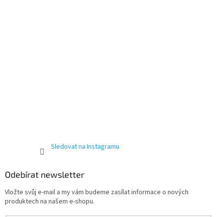
r
v
k
y
v
ý
p
i
s
u
Sledovat na Instagramu
Odebírat newsletter
Vložte svůj e-mail a my vám budeme zasílat informace o nových
produktech na našem e-shopu.