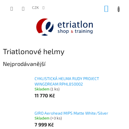
Přejít
NÁKUP
na
CZK
shop.etriatlon.cz - Chat
obsah
KOŠÍK
Triatlonové helmy
Nejprodávanější
CYKLISTICKÁ HELMA RUDY PROJECT
WINGDREAM RPHL850002
Skladem
(1 ks)
11 770 Kč
GIRO Aerohead MIPS Matte White/Silver
Skladem
(>3 ks)
7 999 Kč