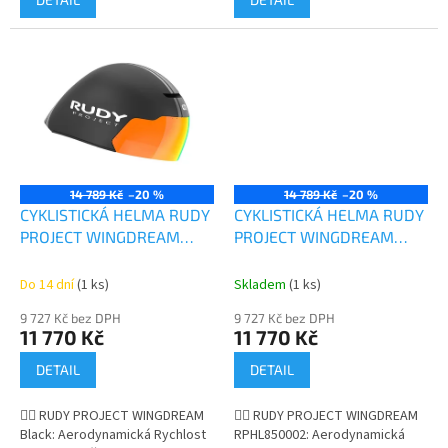
14 789 Kč
–20 %
14 789 Kč
–20 %
CYKLISTICKÁ HELMA RUDY
CYKLISTICKÁ HELMA RUDY
PROJECT WINGDREAM
PROJECT WINGDREAM
Black
RPHL850002
Do 14 dní
(1 ks)
Skladem
(1 ks)
9 727 Kč bez DPH
9 727 Kč bez DPH
11 770 Kč
11 770 Kč
DETAIL
DETAIL
🚴‍♂️ RUDY PROJECT WINGDREAM
🚴‍♂️ RUDY PROJECT WINGDREAM
Black: Aerodynamická Rychlost
RPHL850002: Aerodynamická