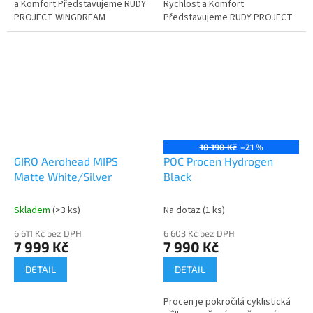
a Komfort Představujeme RUDY
Rychlost a Komfort
PROJECT WINGDREAM
Představujeme RUDY PROJECT
RPHL850002 – špičkovou
WINGDREAM RPHL850002 –
cyklistickou helmu, která je
špičkovou cyklistickou helmu,
navržena pro...
která je navržena pro...
10 190 Kč
–21 %
GIRO Aerohead MIPS
POC Procen Hydrogen
Matte White/Silver
Black
Skladem
(>3 ks)
Na dotaz
(1 ks)
6 611 Kč bez DPH
6 603 Kč bez DPH
7 999 Kč
7 990 Kč
DETAIL
DETAIL
Procen je pokročilá cyklistická