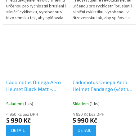
Představujeme revoluční helmu
Představujeme revoluční helmu
určenou pro rychlostní bruslení i
určenou pro rychlostní bruslení i
silniční cyklistiku, vyrobenou v
silniční cyklistiku, vyrobenou v
Nizozemsku tak, aby splňovala
Nizozemsku tak, aby splňovala
všechny bezpečnostní normy
všechny bezpečnostní normy
ASTM, EN a CE. Tato...
ASTM, EN a CE. Tato...
Cádomotus Omega Aero
Cádomotus Omega Aero
Helmet Black Matt -
Helmet Fandango (včetně
včetně visoru (dle výběru)
visoru dle výběru)
Skladem
(1 ks)
Skladem
(1 ks)
4 950 Kč bez DPH
4 950 Kč bez DPH
5 990 Kč
5 990 Kč
DETAIL
DETAIL