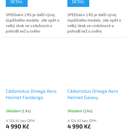
DETAIL
DETAIL
SPEEDairo 2 RS je další vývoj
SPEEDairo 2 RS je další vývoj
úspěšného modelu. Jde opět o
úspěšného modelu. Jde opět o
velký skok ve vzdušnosti a
velký skok ve vzdušnosti a
pohodlí než u svého
pohodlí než u svého
předchůdce. Helma nabízí
předchůdce. Helma nabízí
optimální poměr: chlazení,
optimální poměr: chlazení,
pohodlí a...
pohodlí a...
Cádomotus Omega Aero
Cádomotus Omega Aero
Helmet Fandango
Helmet Galaxy
Skladem
(1 ks)
Skladem
(2 ks)
4 124 Kč bez DPH
4 124 Kč bez DPH
4 990 Kč
4 990 Kč