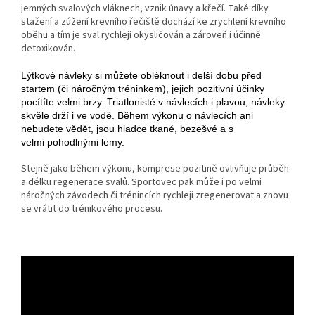
jemných svalových vláknech, vznik únavy a křečí. Také díky
stažení a zúžení krevního řečiště dochází ke zrychlení krevního
oběhu a tím je sval rychleji okysličován a zároveň i účinně
detoxikován.
Lýtkové návleky si můžete obléknout i delší dobu před
startem (či náročným tréninkem), jejich pozitivní účinky
pocítíte velmi brzy. Triatlonisté v návlecích i plavou, návleky
skvěle drží i ve vodě. Během výkonu o návlecích ani
nebudete vědět, jsou hladce tkané, bezešvé a s
velmi pohodlnými lemy.
Stejně jako během výkonu, komprese pozitině ovlivňuje průběh
a délku regenerace svalů. Sportovec pak může i po velmi
náročných závodech či trénincích rychleji zregenerovat a znovu
se vrátit do trénikového procesu.