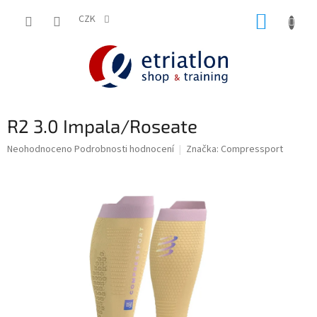
Přejít
NÁKUP
na
CZK
shop.etriatlon.cz - Chat
obsah
KOŠÍK
R2 3.0 Impala/Roseate
Průměrné
Neohodnoceno
Podrobnosti hodnocení
Značka:
Compressport
hodnocení
produktu
je
0,0
z
5
hvězdiček.