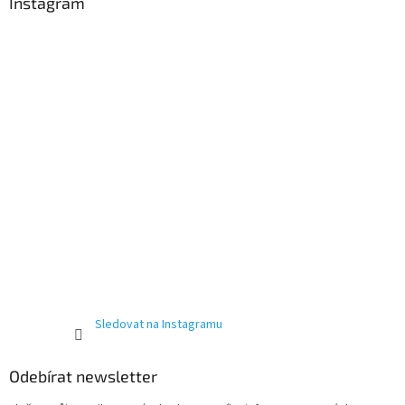
a
Instagram
t
í
Sledovat na Instagramu
Odebírat newsletter