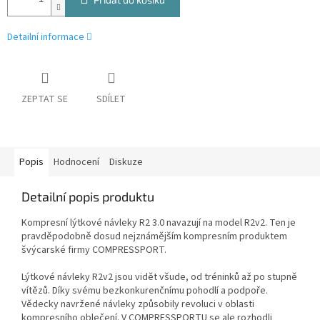
Detailní informace
ZEPTAT SE
SDÍLET
Popis
Hodnocení
Diskuze
Detailní popis produktu
Kompresní lýtkové návleky R2 3.0 navazují na model R2v2. Ten je
pravděpodobně dosud nejznámějším kompresním produktem
švýcarské firmy COMPRESSPORT.
Lýtkové návleky R2v2 jsou vidět všude, od tréninků až po stupně
vítězů. Díky svému bezkonkurenčnímu pohodlí a podpoře.
Vědecky navržené návleky způsobily revoluci v oblasti
kompresního oblečení. V COMPRESSPORTU se ale rozhodli