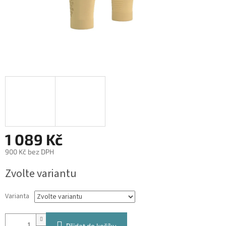
1 089 Kč
900 Kč bez DPH
Měrná
Zvolte variantu
cena:
Varianta
Přidat do košíku