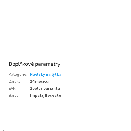
Send
Powered by chaterimo
Doplňkové parametry
Kategorie
:
Návleky na lýtka
Záruka
:
24 měsíců
EAN
:
Zvolte variantu
Barva
:
Impala/Roseate
Z
á
p