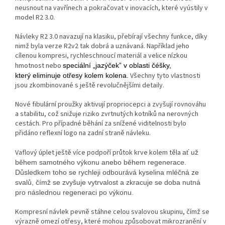
neusnout na vavřínech a pokračovat v inovacích, které vyústily v
model R2 3.0.
Návleky R2 3.0 navazují na klasiku, přebírají všechny funkce, díky
nimž byla verze R2v2 tak dobrá a uznávaná. Například jeho
cílenou kompresi, rychleschnoucí materiál a velice nízkou
hmotnost nebo
speciální „jazýček” v oblasti čéšky,
Všechny tyto vlastnosti
který eliminuje otřesy kolem kolena.
jsou zkombinované s ještě revolučnějšími detaily.
Nové fibulární proužky aktivují propriocepci a zvyšují rovnováhu
a stabilitu, což snižuje riziko zvrtnutých kotníků na nerovných
cestách. Pro případné běhání za snížené viditelnosti bylo
přidáno reflexní logo na zadní straně návleku.
Vaflový úplet ještě více podpoří průtok krve kolem těla
ať už
během samotného výkonu anebo během regenerace.
Důsledkem toho se rychleji odbourává kyselina mléčná ze
svalů, čímž se zvyšuje vytrvalost a zkracuje se doba nutná
pro následnou regeneraci po výkonu.
Kompresní návlek pevně stáhne celou svalovou skupinu, čímž se
výrazně omezí otřesy, které mohou způsobovat mikrozranění v