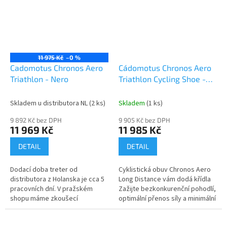
11 975 Kč
–0 %
Cadomotus Chronos Aero
Cádomotus Chronos Aero
Triathlon - Nero
Triathlon Cycling Shoe -
white
Skladem u distributora NL
(2 ks)
Skladem
(1 ks)
9 892 Kč bez DPH
9 905 Kč bez DPH
11 969 Kč
11 985 Kč
DETAIL
DETAIL
Dodací doba treter od
Cyklistická obuv Chronos Aero
distributora z Holanska je cca 5
Long Distance vám dodá křídla
pracovních dní. V pražském
Zažijte bezkonkurenční pohodlí,
shopu máme zkoušecí
optimální přenos síly a minimální
velikostní řady. Cyklistická obuv
odpor vzduchu s touto
Chronos Aero Triathlon nabízí...
inovativní cyklistickou...