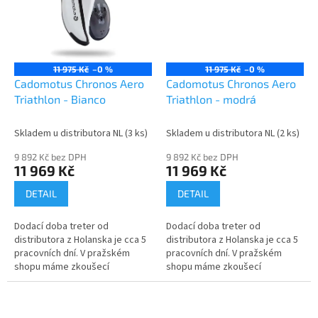
11 975 Kč
–0 %
11 975 Kč
–0 %
Cadomotus Chronos Aero
Cadomotus Chronos Aero
Triathlon - Bianco
Triathlon - modrá
Skladem u distributora NL
(3 ks)
Skladem u distributora NL
(2 ks)
9 892 Kč bez DPH
9 892 Kč bez DPH
11 969 Kč
11 969 Kč
DETAIL
DETAIL
Dodací doba treter od
Dodací doba treter od
distributora z Holanska je cca 5
distributora z Holanska je cca 5
pracovních dní. V pražském
pracovních dní. V pražském
shopu máme zkoušecí
shopu máme zkoušecí
velikostní řady. Cyklistická obuv
velikostní řady. Cyklistická obuv
Chronos Aero na dlouhé
Chronos Aero Triathlon nabízí...
vzdálenosti vám...