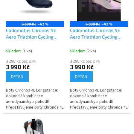
s
p
r
o
6 990 Kč
–42 %
6 990 Kč
–42 %
d
Cádomotus Chronos 4E
Cádomotus Chronos 4E
u
Aero Triathlon Cycling
Aero Triathlon Cycling
k
Shoe Black
Shoe Pearl
t
Skladem
(1 ks)
Skladem
(2 ks)
ů
3 298 Kč bez DPH
3 298 Kč bez DPH
3 990 Kč
3 990 Kč
DETAIL
DETAIL
Boty Chronos 4E Longstance:
Boty Chronos 4E Longstance:
dokonalá kombinace
dokonalá kombinace
aerodynamiky a pohodlí
aerodynamiky a pohodlí
Představujeme boty Chronos 4E
Představujeme boty Chronos 4E
Longstance, vrchol
Longstance, vrchol
nejmodernější technologie
nejmodernější technologie
vytvořený tak, aby splňoval...
vytvořený tak, aby splňoval...