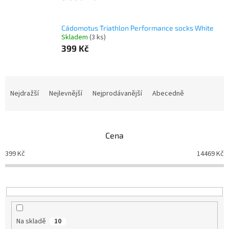
Cádomotus Triathlon Performance socks White
Skladem
(3 ks)
399 Kč
Ř
a
Nejdražší
Nejlevnější
Nejprodávanější
Abecedně
z
e
n
Cena
í
p
399
Kč
14469
Kč
r
o
d
u
k
t
Na skladě
10
ů