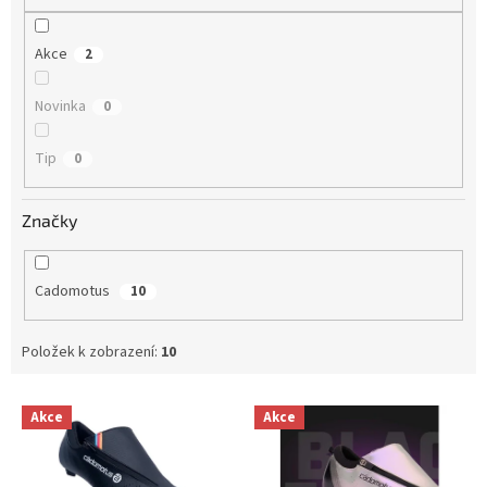
Akce
2
Novinka
0
Tip
0
Značky
Cadomotus
10
Položek k zobrazení:
10
V
Akce
Akce
ý
p
i