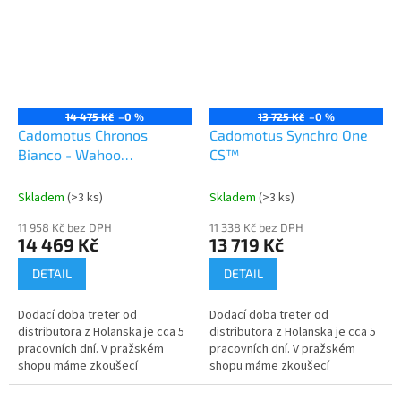
14 475 Kč
–0 %
13 725 Kč
–0 %
Cadomotus Chronos
Cadomotus Synchro One
Bianco - Wahoo
CS™
Speedplay Direct Mount
Skladem
(>3 ks)
Skladem
(>3 ks)
11 958 Kč bez DPH
11 338 Kč bez DPH
14 469 Kč
13 719 Kč
DETAIL
DETAIL
Dodací doba treter od
Dodací doba treter od
distributora z Holanska je cca 5
distributora z Holanska je cca 5
pracovních dní. V pražském
pracovních dní. V pražském
shopu máme zkoušecí
shopu máme zkoušecí
velikostní řady. S edicí Chronos
velikostní řady. Synchro One
Bianco Speedplay dosáhnete co
CS™ je vysoce výkonná silniční