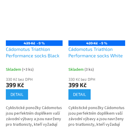
Send
nejnižší...
cyklistická a...
Powered by chaterimo
439 Kč
–9 %
439 Kč
–9 %
Cádomotus Triathlon
Cádomotus Triathlon
Performance socks Black
Performance socks White
Skladem
(>3 ks)
Skladem
(3 ks)
330 Kč bez DPH
330 Kč bez DPH
399 Kč
399 Kč
DETAIL
DETAIL
Cyklistické ponožky Cádomotus
Cyklistické ponožky Cádomotus
jsou perfektním doplňkem vaší
jsou perfektním doplňkem vaší
závodní výbavy a jsou navrženy
závodní výbavy a jsou navrženy
pro triatlonisty, kteří vyžadují
pro triatlonisty, kteří vyžadují
rychlost, pohodlí a odolnost. S
rychlost, pohodlí a odolnost. S