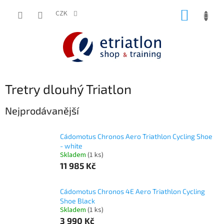
Přejít
NÁKUP
na
CZK
shop.etriatlon.cz - Chat
obsah
KOŠÍK
Tretry dlouhý Triatlon
Nejprodávanější
Cádomotus Chronos Aero Triathlon Cycling Shoe
- white
Skladem
(1 ks)
11 985 Kč
Cádomotus Chronos 4E Aero Triathlon Cycling
Shoe Black
Skladem
(1 ks)
3 990 Kč