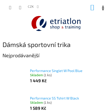
Přejít
NÁKUP
na
CZK
shop.etriatlon.cz - Chat
obsah
KOŠÍK
Dámská sportovní trika
Nejprodávanější
Performance Singlet W Pool Blue
Skladem
(1 ks)
1 449 Kč
Performance SS Tshirt W Black
Skladem
(1 ks)
1 589 Kč