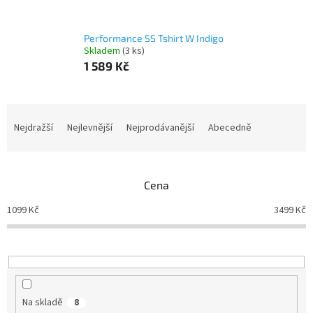
Performance SS Tshirt W Indigo
Skladem
(3 ks)
1 589 Kč
Ř
a
Nejdražší
Nejlevnější
Nejprodávanější
Abecedně
z
e
n
Cena
í
p
1099
Kč
3499
Kč
r
o
d
u
k
t
Na skladě
8
ů