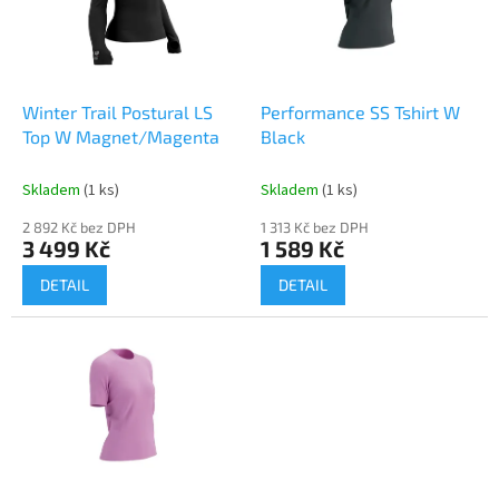
s
p
r
o
d
Winter Trail Postural LS
Performance SS Tshirt W
u
Top W Magnet/Magenta
Black
k
t
Skladem
(1 ks)
Skladem
(1 ks)
ů
2 892 Kč bez DPH
1 313 Kč bez DPH
3 499 Kč
1 589 Kč
DETAIL
DETAIL