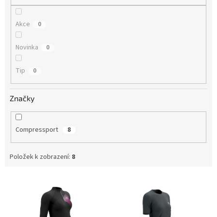
Akce
0
Novinka
0
Tip
0
Značky
Compressport
8
Položek k zobrazení:
8
V
ý
p
i