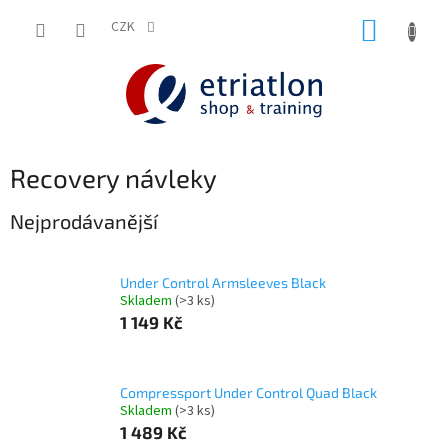
Přejít
NÁKUP
na
CZK
shop.etriatlon.cz - Chat
obsah
KOŠÍK
P
Recovery návleky
o
s
Nejprodávanější
t
r
a
Under Control Armsleeves Black
Skladem
(>3 ks)
n
1 149 Kč
n
í
p
a
Compressport Under Control Quad Black
Skladem
(>3 ks)
n
1 489 Kč
e