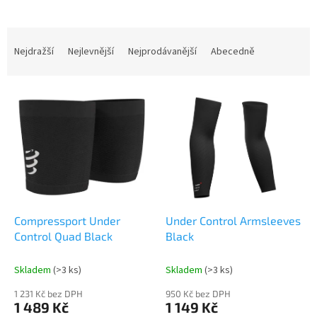
l
Ř
a
Nejdražší
Nejlevnější
Nejprodávanější
Abecedně
z
e
V
n
ý
í
p
p
i
r
s
o
p
d
r
u
o
k
d
t
Compressport Under
Under Control Armsleeves
u
ů
Control Quad Black
Black
k
t
Skladem
(>3 ks)
Skladem
(>3 ks)
ů
1 231 Kč bez DPH
950 Kč bez DPH
1 489 Kč
1 149 Kč