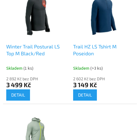
p
i
s
p
r
o
d
Winter Trail Postural LS
Trail HZ LS Tshirt M
u
Top M Black/Red
Poseidon
k
t
Skladem
(1 ks)
Skladem
(>3 ks)
ů
2 892 Kč bez DPH
2 602 Kč bez DPH
3 499 Kč
3 149 Kč
DETAIL
DETAIL