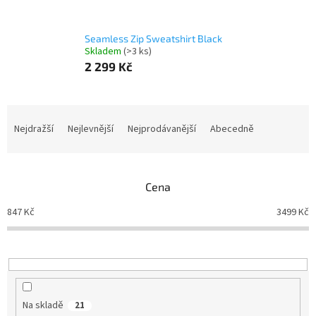
Seamless Zip Sweatshirt Black
Skladem
(>3 ks)
2 299 Kč
Ř
a
Nejdražší
Nejlevnější
Nejprodávanější
Abecedně
z
e
n
Cena
í
p
847
Kč
3499
Kč
r
o
d
u
k
t
Na skladě
21
ů