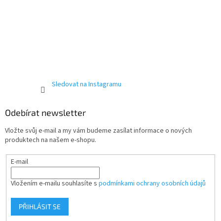
i
s
u
Sledovat na Instagramu
Odebírat newsletter
Vložte svůj e-mail a my vám budeme zasílat informace o nových
produktech na našem e-shopu.
E-mail
Vložením e-mailu souhlasíte s
podmínkami ochrany osobních údajů
PŘIHLÁSIT SE