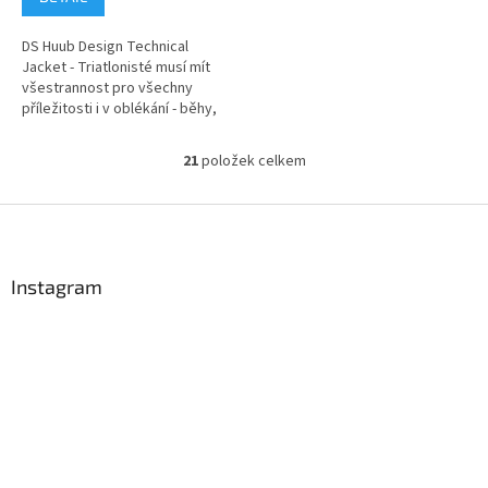
DS Huub Design Technical
Jacket - Triatlonisté musí mít
všestrannost pro všechny
příležitosti i v oblékání - běhy,
rozcvičky, po závodě a pro
život .... Tech Jacket Má...
21
položek celkem
O
v
l
Z
á
á
d
p
a
a
Instagram
c
t
í
í
p
r
v
k
y
v
ý
p