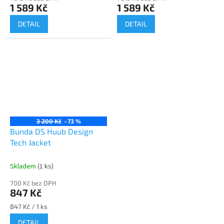
1 589 Kč
1 589 Kč
DETAIL
DETAIL
3 200 Kč
–73 %
Bunda DS Huub Design
Tech Jacket
Skladem
(1 ks)
700 Kč bez DPH
847 Kč
Měrná
847 Kč / 1 ks
cena:
DETAIL