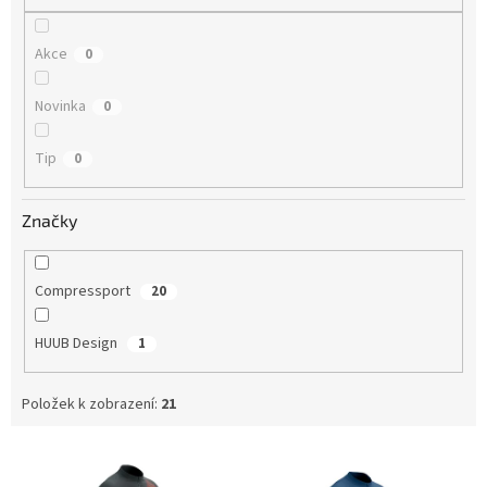
Akce
0
Novinka
0
Tip
0
Značky
Compressport
20
HUUB Design
1
Položek k zobrazení:
21
V
ý