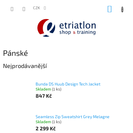
Přejít
NÁKUP
na
CZK
shop.etriatlon.cz - Chat
obsah
KOŠÍK
Pánské
Nejprodávanější
Bunda DS Huub Design Tech Jacket
Skladem
(1 ks)
847 Kč
Seamless Zip Sweatshirt Grey Melagne
Skladem
(1 ks)
2 299 Kč