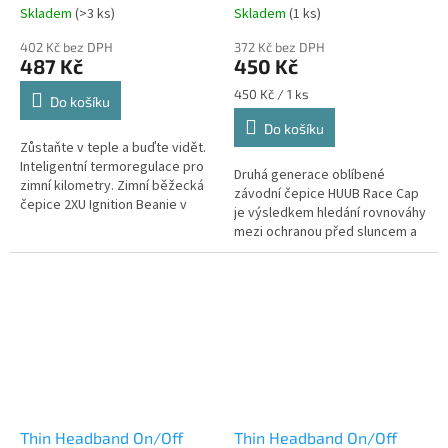
Reflective
Skladem
(>3 ks)
Skladem
(1 ks)
402 Kč bez DPH
372 Kč bez DPH
487 Kč
450 Kč
Měrná
450 Kč / 1 ks
Do košíku
cena:
Do košíku
Zůstaňte v teple a buďte vidět.
Inteligentní termoregulace pro
Druhá generace oblíbené
zimní kilometry. Zimní běžecká
závodní čepice HUUB Race Cap
čepice 2XU Ignition Beanie v
je výsledkem hledání rovnováhy
elegantním barevném
mezi ochranou před sluncem a
provedení Moonlight (světle...
efektivním chlazením. Zatímco
běžné čepice mohou při běhu...
Thin Headband On/Off
Thin Headband On/Off