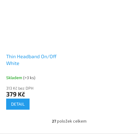
Thin Headband On/Off
White
Skladem
(>3 ks)
313 Kč bez DPH
379 Kč
DETAIL
27
položek celkem
O
v
l
Z