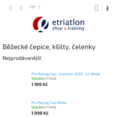
Přejít
NÁKUP
na
CZK
shop.etriatlon.cz - Chat
obsah
KOŠÍK
Běžecké čepice, kšilty, čelenky
Nejprodávanější
Pro Racing Cap - Ironman 2026 - L2 White
Skladem
(>3 ks)
1 189 Kč
Pro Racing Cap White
Skladem
(>3 ks)
1 099 Kč