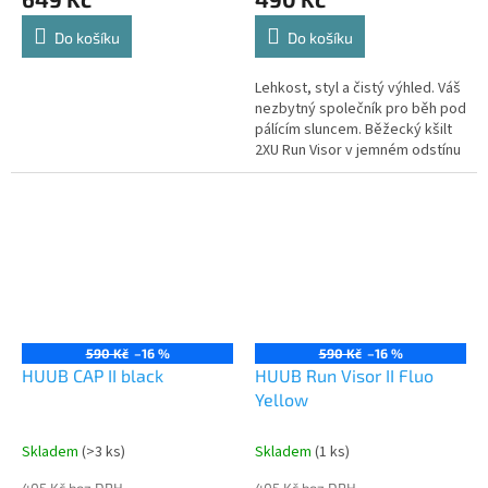
Do košíku
Do košíku
Lehkost, styl a čistý výhled. Váš
nezbytný společník pro běh pod
pálícím sluncem. Běžecký kšilt
2XU Run Visor v jemném odstínu
Moonlight s bílými detaily je
navržen tak, aby...
590 Kč
–16 %
590 Kč
–16 %
HUUB CAP II black
HUUB Run Visor II Fluo
Yellow
Skladem
(>3 ks)
Skladem
(1 ks)
405 Kč bez DPH
405 Kč bez DPH