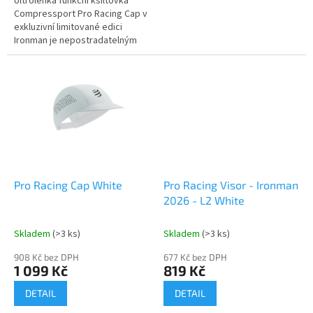
Ultrolehká funkční kšiltovka
Compressport Pro Racing Cap v
exkluzivní limitované edici
Ironman je nepostradatelným
doplňkem pro každého
triatlonistu do horkých letních
dnů. Byla...
Pro Racing Cap White
Pro Racing Visor - Ironman
2026 - L2 White
Skladem
(>3 ks)
Skladem
(>3 ks)
908 Kč bez DPH
677 Kč bez DPH
1 099 Kč
819 Kč
DETAIL
DETAIL