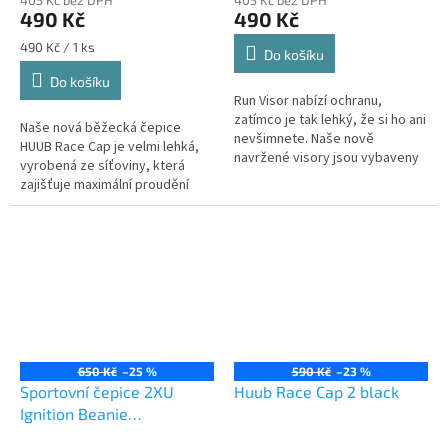
490 Kč
490 Kč
Měrná
490 Kč / 1 ks
Do košíku
cena:
Do košíku
Run Visor nabízí ochranu,
zatímco je tak lehký, že si ho ani
Naše nová běžecká čepice
nevšimnete. Naše nově
HUUB Race Cap je velmi lehká,
navržené visory jsou vybaveny
vyrobená ze síťoviny, která
odvětrávaným elastickým
zajišťuje maximální proudění
páskem a můžete si vybrat z
vzduchu a přenos vlhkosti.
černé a...
Klasická běžecká čepice je
plně...
650 Kč
–25 %
590 Kč
–23 %
Sportovní čepice 2XU
Huub Race Cap 2 black
Ignition Beanie
Moonlight/Silver