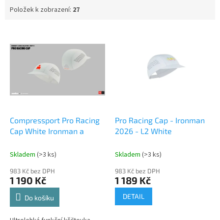
Položek k zobrazení:
27
V
ý
p
i
s
p
r
o
d
Compressport Pro Racing
Pro Racing Cap - Ironman
u
Cap White Ironman a
2026 - L2 White
k
t
Skladem
(>3 ks)
Skladem
(>3 ks)
ů
983 Kč bez DPH
983 Kč bez DPH
1 190 Kč
1 189 Kč
DETAIL
Do košíku