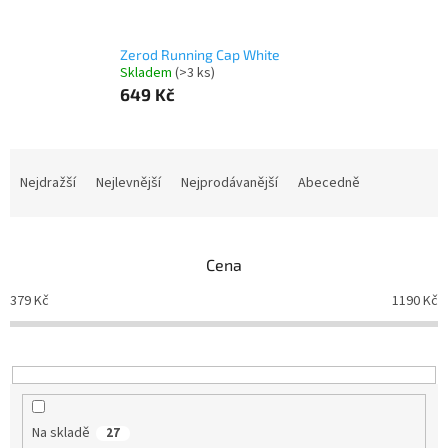
Zerod Running Cap White
Skladem
(>3 ks)
649 Kč
Ř
a
Nejdražší
Nejlevnější
Nejprodávanější
Abecedně
z
e
n
Cena
í
p
379
Kč
1190
Kč
r
o
d
u
k
t
Na skladě
27
ů