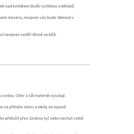
k nad kotníkem (kvůli rychlému svlékání).
etriatlon.cz - Chat
tane mezera, neopren vás bude táhnout v
í neopren sedět těsně na kůži.
vodou. Chlor a sůl materiál vysušují.
ne na přímém slunci a nikdy na topení!
 ho přeložit přes širokou tyč nebo nechat volně