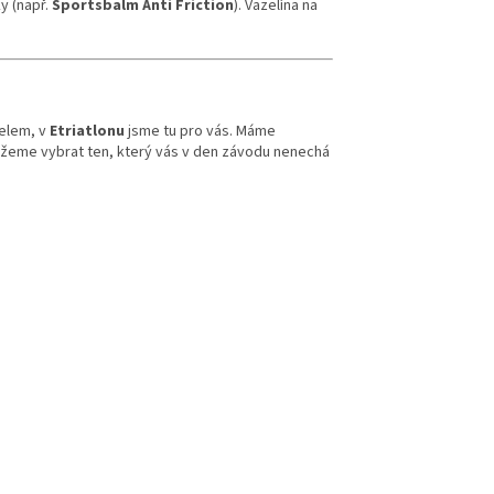
y (např.
Sportsbalm Anti Friction
). Vazelína na
delem, v
Etriatlonu
jsme tu pro vás. Máme
ůžeme vybrat ten, který vás v den závodu nenechá