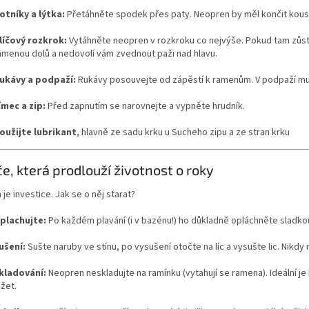
otníky a lýtka:
Přetáhněte spodek přes paty. Neopren by měl končit kouse
shop.
líčový rozkrok:
Vytáhněte neopren v rozkroku co nejvýše. Pokud tam zůs
amenou dolů a nedovolí vám zvednout paži nad hlavu.
ukávy a podpaží:
Rukávy posouvejte od zápěstí k ramenům. V podpaží mus
ímec a zip:
Před zapnutím se narovnejte a vypněte hrudník.
oužijte lubrikant
, hlavně ze sadu krku u Sucheho zipu a ze stran krku
če, která prodlouží životnost o roky
je investice. Jak se o něj starat?
plachujte:
Po každém plavání (i v bazénu!) ho důkladně opláchněte sladkou 
ušení:
Sušte naruby ve stínu, po vysušení otočte na líc a vysušte lic. Nikdy 
kladování:
Neopren neskladujte na ramínku (vytahují se ramena). Ideální je
ežet.