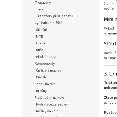
Trenažéry
životnos
nevíte.
Tacx
Trenažery příslušenství
Míra 
Cyklistické pláště
Pokud má
Silniční
rovnoměr
MTB
Střih
Gravel
Duše
Dámské m
Příslušenství
minimali
Komponenty
Čističe a maziva
3. Um
Pedály
Triatlo
Kapsy na rám
nehtem
Brašny
Pitný režim na kolo
Zlaté p
uchopit 
Hydratace za sedlem
Košíky na kolo
Postup,