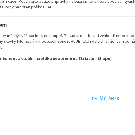
ubrikace:
Používejte pouze přípravky na bázi silikonu nebo speciální tyčink
ázi ropy neopren poškozuje!
rem
by měl být váš partner, ne soupeř. Pokud si nejste jistí velikostí nebo mo
ny stovky kilometrů v modelech Zone3, HUUB, 2XU i dalších a rádi vám pom
u.
hlédnout aktuální nabídku neoprenů na Etriatlon Shopu]
DALŠÍ ČLÁNEK