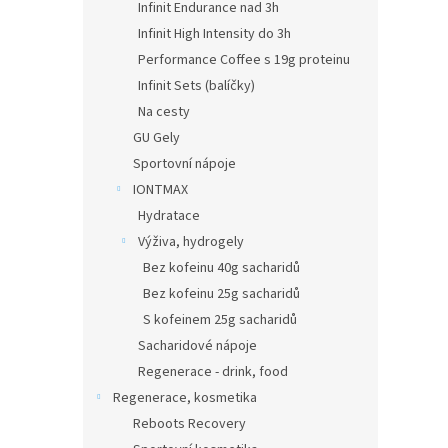
Infinit Endurance nad 3h
Infinit High Intensity do 3h
Performance Coffee s 19g proteinu
Infinit Sets (balíčky)
Na cesty
GU Gely
Sportovní nápoje
IONTMAX
Hydratace
Výživa, hydrogely
Bez kofeinu 40g sacharidů
Bez kofeinu 25g sacharidů
S kofeinem 25g sacharidů
Sacharidové nápoje
Regenerace - drink, food
Regenerace, kosmetika
Reboots Recovery