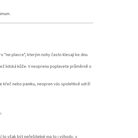
ximum.
ro "ne-plavce", kterým nohy často klesají ke dnu.
ež lidská kůže. V neoprenu poplavete průměrně o
 křeč nebo paniku, neopren vás spolehlivě udrží
:
í to však být neřešitelné ma to i výhody, v