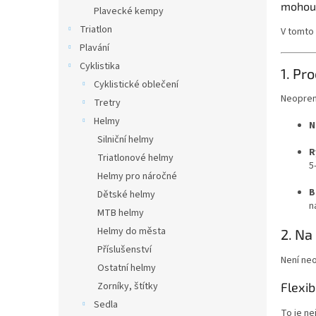
n
mohou "
Plavecké kempy
e
Triatlon
V tomto 
l
Plavání
Cyklistika
1. Pr
Cyklistické oblečení
Neopren 
Tretry
Helmy
N
Silniční helmy
R
Triatlonové helmy
5
Helmy pro náročné
B
Dětské helmy
n
MTB helmy
Helmy do města
2. Na
Příslušenství
Není neo
Ostatní helmy
Zorníky, štítky
Flexib
Sedla
To je ne