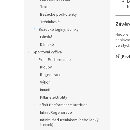
L
Trail
b
Běžecké podkolenky
Tréninkové
Závě
Běžecké legíny, šortky
Neopren 
Pánské
naplavá
Dámské
ve štych
Sportovní výživa
🛒 [Pro
Pillar Performance
Klouby
Regenerace
Výkon
Imunita
Pillar elektrolity
Infinit Performance Nutrition
Infinit Regenerace
Infinit Před tréninkem (nebo lehký
trénink)