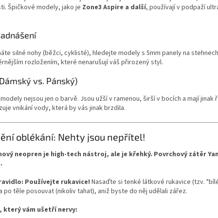
ti. Špičkové modely, jako je
Zone3 Aspire a další
, používají v podpaží ul
nadnášení
te silné nohy (běžci, cyklisté), hledejte modely s 5mm panely na stehnech.
nějším rozložením, které nenarušují váš přirozený styl.
 (Dámský vs. Pánský)
odely nejsou jen o barvě. Jsou užší v ramenou, širší v bocích a mají jinak 
zuje vnikání vody, která by vás jinak brzdila.
ění oblékání: Nehty jsou nepřítel!
nový neopren je high-tech nástroj, ale je křehký. Povrchový zátěr 
.
ravidlo: Používejte rukavice!
Nasaďte si tenké látkové rukavice (tzv. "bí
a po těle posouvat (nikoliv tahat), aniž byste do něj udělali zářez.
 který vám ušetří nervy: