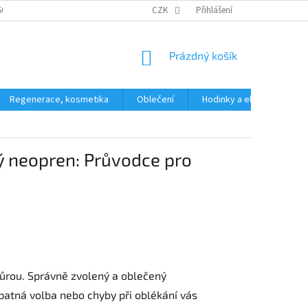
SOBNÍCH ÚDAJŮ
CZK
Přihlášení
NÁKUPNÍ
Prázdný košík
KOŠÍK
Regenerace, kosmetika
Oblečení
Hodinky a elektronika
vý neopren: Průvodce pro
můrou. Správně zvolený a oblečený
patná volba nebo chyby při oblékání vás