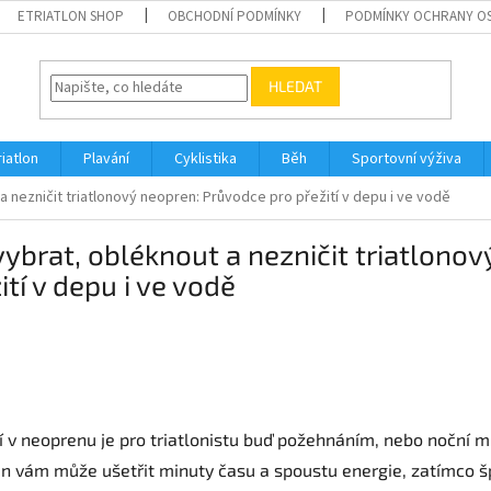
ETRIATLON SHOP
OBCHODNÍ PODMÍNKY
PODMÍNKY OCHRANY O
HLEDAT
riatlon
Plavání
Cyklistika
Běh
Sportovní výživa
a nezničit triatlonový neopren: Průvodce pro přežití v depu i ve vodě
vybrat, obléknout a nezničit triatlono
ití v depu i ve vodě
í v neoprenu je pro triatlonistu buď požehnáním, nebo noční 
n vám může ušetřit minuty času a spoustu energie, zatímco š