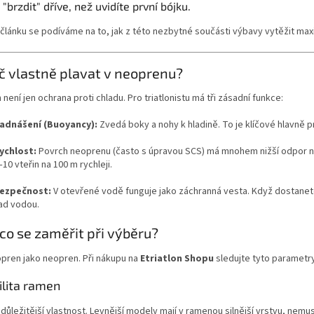
brzdit" dříve, než uvidíte první bójku.
článku se podíváme na to, jak z této nezbytné součásti výbavy vytěžit ma
oč vlastně plavat v neoprenu?
není jen ochrana proti chladu. Pro triatlonistu má tři zásadní funkce:
adnášení (Buoyancy):
Zvedá boky a nohy k hladině. To je klíčové hlavně p
ychlost:
Povrch neoprenu (často s úpravou SCS) má mnohem nižší odpor n
–10 vteřin na 100 m rychleji.
ezpečnost:
V otevřené vodě funguje jako záchranná vesta. Když dostanete
ad vodou.
 co se zaměřit při výběru?
pren jako neopren. Při nákupu na
Etriatlon Shopu
sledujte tyto parametry
ilita ramen
jdůležitější vlastnost. Levnější modely mají v ramenou silnější vrstvu, nemus