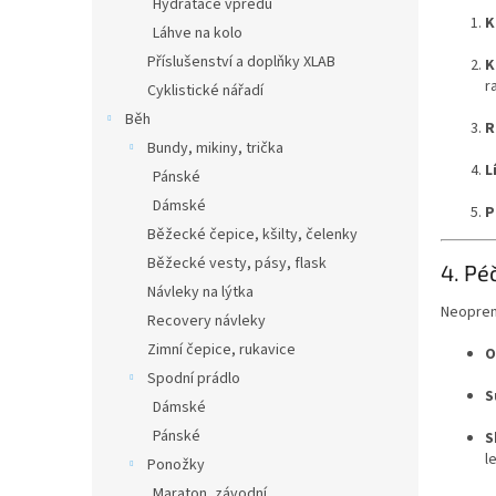
Hydratace vpředu
K
Láhve na kolo
Příslušenství a doplňky XLAB
K
r
Cyklistické nářadí
Běh
R
Bundy, mikiny, trička
L
Pánské
Dámské
P
Běžecké čepice, kšilty, čelenky
Běžecké vesty, pásy, flask
4. Pé
Návleky na lýtka
Neopren 
Recovery návleky
Zimní čepice, rukavice
O
Spodní prádlo
S
Dámské
Pánské
S
l
Ponožky
Maraton, závodní