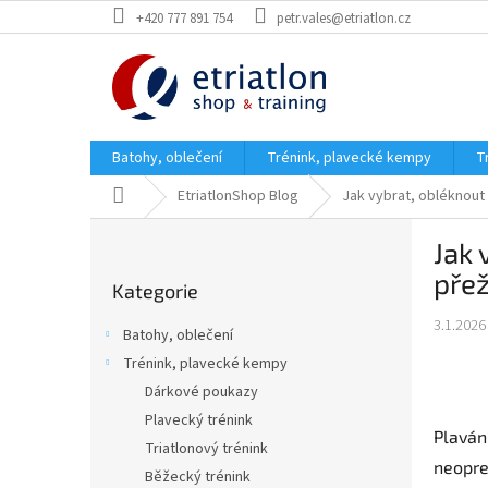
Přejít
+420 777 891 754
petr.vales@etriatlon.cz
na
obsah
Batohy, oblečení
Trénink, plavecké kempy
T
Domů
EtriatlonShop Blog
Jak vybrat, obléknout 
P
Jak 
o
Přeskočit
s
přež
Kategorie
kategorie
t
r
3.1.2026
Batohy, oblečení
a
Trénink, plavecké kempy
n
Dárkové poukazy
n
í
Plavecký trénink
Plaván
p
Triatlonový trénink
neopre
a
Běžecký trénink