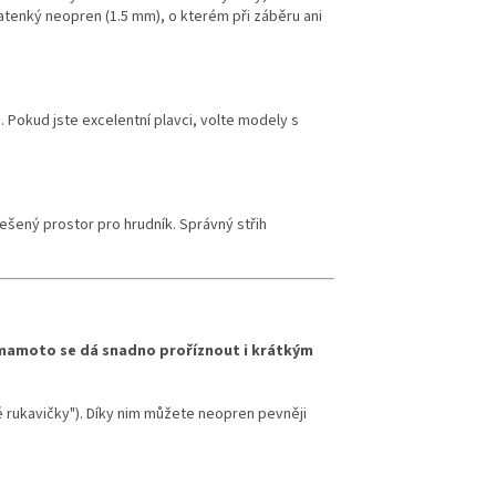
tratenký neopren (1.5 mm), o kterém při záběru ani
 Pokud jste excelentní plavci, volte modely s
řešený prostor pro hrudník. Správný střih
Yamamoto se dá snadno proříznout i krátkým
lé rukavičky"). Díky nim můžete neopren pevněji