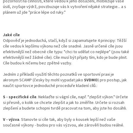
pozornost na činnosti, které vedou k jeho dosažení, mobilizuje vaše
úsilí, zvyšuje výdrž, povzbuzuje vás k vytvoření nějaké strategie... a s
plánem už jde "práce lépe od ruky."
Jaké cíle
Odpověď je jednoduchá, stačí, když si zapamatujete 4 principy: Těžší
cíle vedou k lepšímu výkonu než cíle snadné. Jasně určené cíle jsou
efektivnější než obecné cíle typu: "chci to udělat co nejlépe" (jsou také
efektivnější než žádné cíle). Cíle musí být přijaty tím, kdo je bude plnit.
Cíle budou k ničemu bez zpětné vazby.
Jedním z příkladů využití těchto poznatků ve sportovní praxi je
akronym SCAMP (česky by mohl vypadat jako
SVDMO
) pro postup, jak
naučit sportovce jednoduché proceduře kladení cílů.:
S - specifické cíle
. Neklaďte si vágní cíle, např. "zlepšit výkon." Určete
si přesně, o kolik se chcete zlepšit a jak to změříte. Určete si rozsah
zlepšení a budete schopni tvrdě pracovat na tom, aby jste ho dosáhli.
V - výzva
. Stanovte si cíle tak, aby byly o kousek lepší než vaše
současné výkony - budou pro vás výzvou, ale zárověň budou reálné.