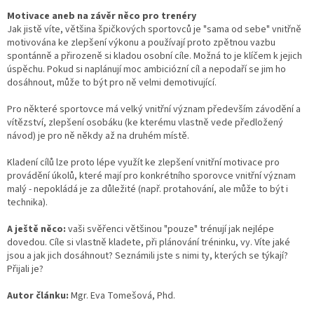
Motivace aneb na závěr něco pro trenéry
Jak jistě víte, většina špičkových sportovců je "sama od sebe" vnitřně
motivována ke zlepšení výkonu a používají proto zpětnou vazbu
spontánně a přirozeně si kladou osobní cíle. Možná to je klíčem k jejich
úspěchu. Pokud si naplánují moc ambiciózní cíl a nepodaří se jim ho
dosáhnout, může to být pro ně velmi demotivující.
Pro některé sportovce má velký vnitřní význam především závodění a
vítězství, zlepšení osobáku (ke kterému vlastně vede předložený
návod) je pro ně někdy až na druhém místě.
Kladení cílů lze proto lépe využít ke zlepšení vnitřní motivace pro
provádění úkolů, které mají pro konkrétního sporovce vnitřní význam
malý - nepokládá je za důležité (např. protahování, ale může to být i
technika).
A ještě něco:
vaši svěřenci většinou "pouze" trénují jak nejlépe
dovedou. Cíle si vlastně kladete, při plánování tréninku, vy. Víte jaké
jsou a jak jich dosáhnout? Seznámili jste s nimi ty, kterých se týkají?
Přijali je?
Autor článku:
Mgr. Eva Tomešová, Phd.
Send