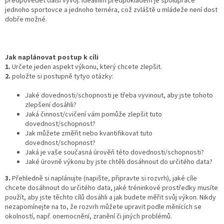
předpovědět další vývoj. Ideálním předpokladem je spolupráce
jednoho sportovce a jednoho ternéra, což zvláště u mládeže není dost
dobře možné.
Jak naplánovat postup k cíli
1.
Určete jeden aspekt výkonu, který chcete zlepšit.
2.
položte si postupně tytyo otázky:
Jaké dovednosti/schopnosti je třeba vyvinout, aby jste tohoto
zlepšení dosáhli?
Jaká činnost/cvičení vám pomůže zlepšit tuto
dovednost/schopnost?
Jak můžete změřit nebo kvantifikovat tuto
dovednost/schopnost?
Jaká je vaše současná úrověň této dovednosti/schopnosti?
Jaké úrovně výkonu by jste chtěli dosáhnout do určitého data?
3.
Přehledně si naplánujte (napište, připravte si rozvrh), jaké cíle
chcete dosáhnout do určitého data, jaké tréninkové prostředky musíte
použít, aby jste těchto cílů dosáhli a jak budete měřit svůj výkon. Nikdy
nezapomínejte na to, že rozvrh můžete upravit podle měnících se
okolností, např. onemocnění, zranění či jiných problémů.