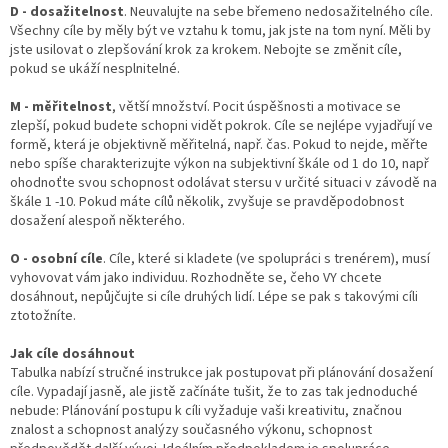
D - dosažitelnost
. Neuvalujte na sebe břemeno nedosažitelného cíle.
Všechny cíle by měly být ve vztahu k tomu, jak jste na tom nyní. Měli by
jste usilovat o zlepšování krok za krokem. Nebojte se změnit cíle,
pokud se ukáží nesplnitelné.
M - měřitelnost
, větší množství. Pocit úspěšnosti a motivace se
zlepší, pokud budete schopni vidět pokrok. Cíle se nejlépe vyjadřují ve
formě, která je objektivně měřitelná, např. čas. Pokud to nejde, měřte
nebo spíše charakterizujte výkon na subjektivní škále od 1 do 10, např
ohodnoťte svou schopnost odolávat stersu v určité situaci v závodě na
škále 1 -10. Pokud máte cílů několik, zvyšuje se pravděpodobnost
dosažení alespoň některého.
O - osobní cíle
. Cíle, které si kladete (ve spolupráci s trenérem), musí
vyhovovat vám jako individuu. Rozhodněte se, čeho VY chcete
dosáhnout, nepůjčujte si cíle druhých lidí. Lépe se pak s takovými cíli
ztotožníte.
Jak cíle dosáhnout
Tabulka nabízí stručné instrukce jak postupovat při plánování dosažení
cíle. Vypadají jasně, ale jistě začínáte tušit, že to zas tak jednoduché
nebude: Plánování postupu k cíli vyžaduje vaši kreativitu, značnou
znalost a schopnost analýzy současného výkonu, schopnost