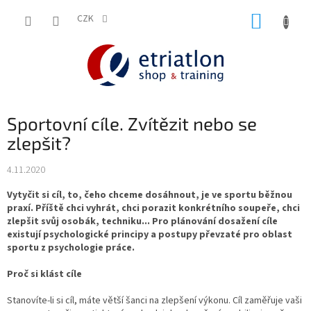
Přejít
NÁKUP
na
CZK
shop.etriatlon.cz - Chat
obsah
KOŠÍK
Sportovní cíle. Zvítězit nebo se
zlepšit?
4.11.2020
Vytyčit si cíl, to, čeho chceme dosáhnout, je ve sportu běžnou
praxí. Příště chci vyhrát, chci porazit konkrétního soupeře, chci
zlepšit svůj osobák, techniku... Pro plánování dosažení cíle
existují psychologické principy a postupy převzaté pro oblast
sportu z psychologie práce.
Proč si klást cíle
Stanovíte-li si cíl, máte větší šanci na zlepšení výkonu. Cíl zaměřuje vaši