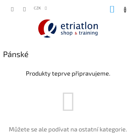
Přejít
NÁKUP
na
CZK
shop.etriatlon.cz - Chat
obsah
KOŠÍK
Pánské
Produkty teprve připravujeme.
Můžete se ale podívat na ostatní kategorie.