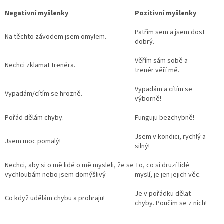
Negativní myšlenky
Pozitivní myšlenky
Patřím sem a jsem dost
Na těchto závodem jsem omylem.
dobrý.
Věřím sám sobě a
Nechci zklamat trenéra.
trenér věří mě.
Send
Powered by chaterimo
Vypadám a cítím se
Vypadám/cítím se hrozně.
výborně!
Pořád dělám chyby.
Funguju bezchybně!
Jsem v kondici, rychlý a
Jsem moc pomalý!
silný!
Nechci, aby si o mě lidé o mě mysleli, že se
To, co si druzí lidé
vychloubám nebo jsem domýšlivý
myslí, je jen jejich věc.
Je v pořádku dělat
Co když udělám chybu a prohraju!
chyby. Poučím se z nich!