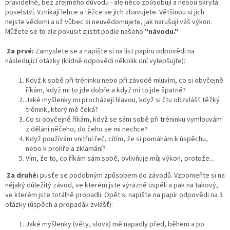
pravidelně, bez zřejmého důvodu - ale něco způsobují a nesou skrytá
poselství. Vznikají lehce a těžce se jich zbavujete. Většinou si jich
nejste vědomi a už vůbec si neuvědomujete, jak narušují váš výkon.
Můžete se to ale pokusit zjistit podle našeho
"návodu."
Za prvé:
Zamyslete se a napište si na list papíru odpovědi na
následující otázky (klidně odpovědi několik dní vylepšujte):
Když k sobě při tréninku nebo při závodě mluvím, co si obyčejně
říkám, když mi to jde dobře a když mi to jde špatně?
Jaké myšlenky mi procházejí hlavou, když si čtu obzvlášť těžký
trénink, který mě čeká?
Co si obyčejně říkám, když se sám sobě při tréninku vymlouvám
z dělání něčeho, do čeho se mi nechce?
Když používám vnitřní řeč, cítím, že si pomáhám k úspěchu,
nebo k prohře a zklamání?
Vím, že to, co říkám sám sobě, ovlivňuje můj výkon, protože...
Za druhé:
pusťe se podobným způsobem do závodů. Vzpomeňte si na
nějaký důležitý závod, ve kterém jste výrazně uspěli a pak na takový,
ve kterém jste totálně propadli. Opět si napište na papír odpovědi na 3
otázky (úspěch a propadák zvlášť):
Jaké myšlenky (věty, slova) mě napadly před, během a po