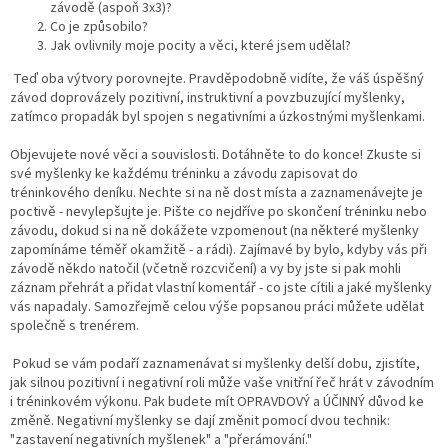
závodě (aspoň 3x3)?
Co je způsobilo?
Jak ovlivnily moje pocity a věci, které jsem udělal?
Teď oba výtvory porovnejte. Pravděpodobně vidíte, že váš úspěšný
závod doprovázely pozitivní, instruktivní a povzbuzující myšlenky,
zatímco propadák byl spojen s negativními a úzkostnými myšlenkami.
Objevujete nové věci a souvislosti. Dotáhněte to do konce! Zkuste si
své myšlenky ke každému tréninku a závodu zapisovat do
tréninkového deníku. Nechte si na ně dost místa a zaznamenávejte je
poctivě - nevylepšujte je. Pište co nejdříve po skončení tréninku nebo
závodu, dokud si na ně dokážete vzpomenout (na některé myšlenky
zapomínáme téměř okamžitě - a rádi). Zajímavé by bylo, kdyby vás při
závodě někdo natočil (včetně rozcvičení) a vy by jste si pak mohli
záznam přehrát a přidat vlastní komentář - co jste cítili a jaké myšlenky
vás napadaly. Samozřejmě celou výše popsanou práci můžete udělat
společně s trenérem.
Pokud se vám podaří zaznamenávat si myšlenky delší dobu, zjistíte,
jak silnou pozitivní i negativní roli může vaše vnitřní řeč hrát v závodním
i tréninkovém výkonu. Pak budete mít OPRAVDOVÝ a ÚČINNÝ důvod ke
změně. Negativní myšlenky se dají změnit pomocí dvou technik:
"zastavení negativních myšlenek" a "přerámování."