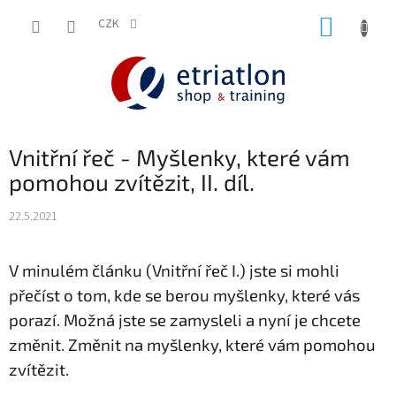
Přejít
NÁKUP
na
CZK
shop.etriatlon.cz - Chat
obsah
KOŠÍK
Vnitřní řeč - Myšlenky, které vám
pomohou zvítězit, II. díl.
22.5.2021
V minulém článku (Vnitřní řeč I.) jste si mohli
přečíst o tom, kde se berou myšlenky, které vás
porazí. Možná jste se zamysleli a nyní je chcete
změnit. Změnit na myšlenky, které vám pomohou
zvítězit.