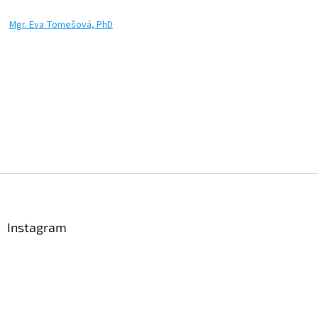
Mgr. Eva Tomešová, PhD
Z
á
p
a
Instagram
t
í