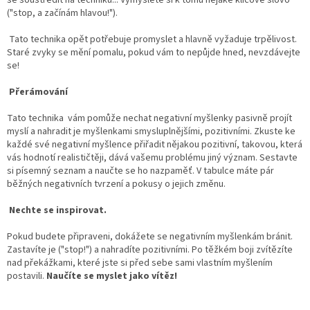
("stop, a začínám hlavou!").
Tato technika opět potřebuje promyslet a hlavně vyžaduje trpělivost.
Staré zvyky se mění pomalu, pokud vám to nepůjde hned, nevzdávejte
se!
Přerámování
Tato technika
vám pomůže nechat negativní myšlenky pasivně projít
myslí a nahradit je myšlenkami smysluplnějšími, pozitivními. Zkuste ke
každé své negativní myšlence přiřadit nějakou pozitivní, takovou, která
vás hodnotí realističtěji, dává vašemu problému jiný význam. Sestavte
si písemný seznam a naučte se ho nazpaměť. V tabulce máte pár
běžných negativních tvrzení a pokusy o jejich změnu.
Nechte se inspirovat.
Pokud budete připraveni, dokážete se negativním myšlenkám bránit.
Zastavíte je ("stop!") a nahradíte pozitivními. Po těžkém boji zvítězíte
nad překážkami, které jste si před sebe sami vlastním myšlením
postavili.
Naučíte se myslet jako vítěz!