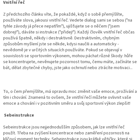
Vnitřní řeč
Z předchozího článku víte, že pokaždé, když o sobě přemýšlíte,
používáte slova, jakousi vnitřní řeč. Vedete dialog sami se sebou ("na
tyhle závody já přece nepatřím"), ujišťujete se o něčem ("jsem
dobrej!"), dáváte si instrukce ("přidej!"). Každý člověk vnitřní řeč občas
používá špatně, někdy i destruktivně. Destruktivním, chybným
způsobům myšlení jste se někde, kdysi naučili a automaticky -
nevědomě je v určitých situacích používáte. Pokud se objevují v
souvislosti se sportovním výkonem, mohou páchat různé škody: hůře
se koncentrujete, nevěnujete pozornost tomu, čemu máte, začínáte se
bát, dělat zbytečné chyby, jste jako ochrnutí nebo ztrácíte motivaci...
To, o čem přemýšlíte, má opravdu moc změnit vaše emoce, prožívání a
tím i chování. Znamená to ovšem, že vnitřní řečí můžete ovlivnit vaše
emoce a chování i v pozitivním směru a svůj sportovní výkon zlepšit!
Sebeinstrukce
Sebeinstrukce jsou nejjednodušším způsobem, jak lze vnitřní řeč
použít. Třeba na zvýšení koncentrace nebo zaměření pozornosti na
klíčový moment techniky. Sebeinstrukce jsou krátké větičky, které si