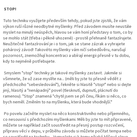
STOP!
Tuto techniku využijete především tehdy, pokud jste zjistili, že vám
výkon ruší různé neodbytné myšlenky. Před závodem musíte neustále
myslet na minulý neúspěch, hlavou se vám honí představy o tom, co by
se mohlo stát (třeba i pěkně uhozené) - prostě přehnaně fantazírujete.
Neužitečné fantazírování je i o tom, jak se stane zázrak a vyhrajete
pohárový závod! Takovéto myšlenky vám ničí sebedůvěru, narušují
pozornost, znemožňují koncentraci a ubírají energii přesně v tu dobu,
kdy to nejméně potřebujete.
Smyslem "stop" techniky je takové myšlenky zastavit. Jakmile si
všimnete, že už zase myslíte na... (měli by jste to přesně vědět z
předchozího "sebesledování"), řekněte si hlasitě "stop!" nebo si dejte
jiný, hlasitý a "nenápadný" povel (tlesknutí, dupnutí, plácnutí do
ramenou). "Stop" znamená "chytil jsem se při činu, říkám si něco, co
bych neměl. Změním to na myšlenku, která bude vhodnější."
Po povelu začněte myslet na něco konstruktivního nebo příjemného,
co nesouvisí s předchozími myšlenkami. Měli by jste to mít připravené,
můžete se například začít soustředit na přesný postup rozcvičení,
přípravu věcí v depu, v průběhu závodu si můžete počítat tempa nebo
se soustředit na techniku... Vymyslete si k tomu nějaké klíčové slovo