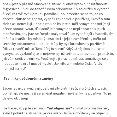
opakujete v přesně stanovené situaci. "Loket vysoko!" "Dotáhnout!"
"Agresivně!" "Jdu do toho!" "Jsem připravená!" "Zasloužím si vyhrát!"
"Teď, roztoč to!" Opravdu pomáhají - soustředíte se na to, na co
chcete. Zkuste se zeptat, vyspělí závodníci je používají, i když o tom
třeba ani neuvažují. Sebeinstrukce by jste si měli vymyslet sami (mají
přece pomoci VÁM), důkladně je promyslet a nepřehnat to s jejich
množstvím, aby jste se "nepřeanalyzovali."Čím vyspělejší závodník, tím
méně a kratších by mělo být instrukcí a jejich zaměření by mělo od
techniky postupovat k taktice. Měly by být formulovány pozitivně:
"Hlava rovně!" místo "Neotáčej tu hlavu!" Když si nějakou instrukci
vymyslíte, vyzkoušejte si nejprve její užitečnost, správnost - prostě to,
jak vám sedí, v tréninku. Používejte ji pravidelně, zautomatizuje se a
nebudete na ni už muset myslet. Jak víte z minulého čísla, "vítěz
nemyslí na nic!"
Techniky uvědomění a změny
Sebeinstrukce využívají pozitivní síly vnitřní řeči, v určitých situacích
pomáhají, ale nesnaží se změnit negativní myšlenky na pozitivní. To je
daleko obtížnější.
Je třeba, aby jste se naučili
"inteligentně"
vnímat svoji vnitřní řeč,
zvlášť pokud nějak narušuje váš výkon. Rušivé myšlenky se objevují