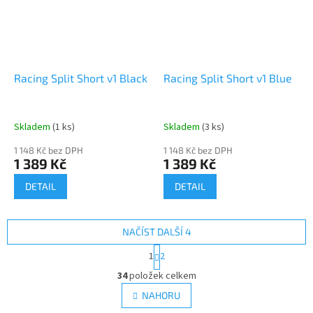
Racing Split Short v1 Black
Racing Split Short v1 Blue
Skladem
(1 ks)
Skladem
(3 ks)
1 148 Kč bez DPH
1 148 Kč bez DPH
1 389 Kč
1 389 Kč
DETAIL
DETAIL
NAČÍST DALŠÍ 4
S
1
2
t
O
r
34
položek celkem
v
á
l
NAHORU
n
á
k