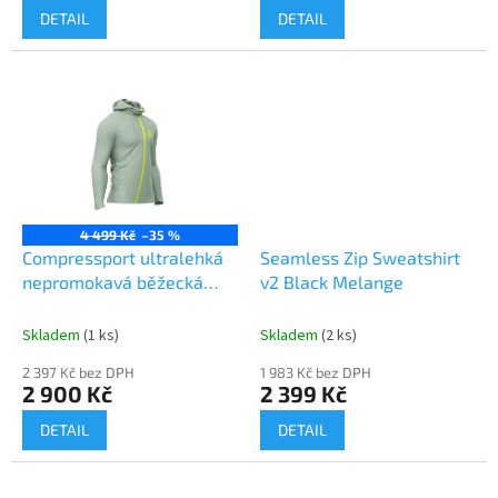
DETAIL
DETAIL
4 499 Kč
–35 %
Compressport ultralehká
Seamless Zip Sweatshirt
nepromokavá běžecká
v2 Black Melange
bunda a
Skladem
(1 ks)
Skladem
(2 ks)
2 397 Kč bez DPH
1 983 Kč bez DPH
2 900 Kč
2 399 Kč
DETAIL
DETAIL