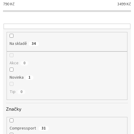
p
790
Kč
3499
Kč
r
o
d
u
k
t
Na skladě
34
ů
Akce
0
Novinka
1
Tip
0
Značky
Compressport
31