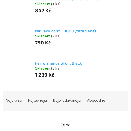
Skladem
(1 ks)
847 Kč
Návleky nohou HUUB (zateplené)
Skladem
(2 ks)
790 Kč
Performance Short Black
Skladem
(3 ks)
1 289 Kč
Ř
a
Nejdražší
Nejlevnější
Nejprodávanější
Abecedně
z
e
n
Cena
í