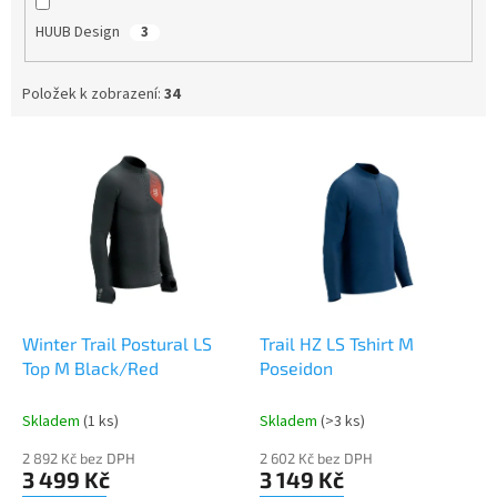
HUUB Design
3
Položek k zobrazení:
34
V
ý
p
i
s
p
r
o
d
Winter Trail Postural LS
Trail HZ LS Tshirt M
u
Top M Black/Red
Poseidon
k
t
Skladem
(1 ks)
Skladem
(>3 ks)
ů
2 892 Kč bez DPH
2 602 Kč bez DPH
3 499 Kč
3 149 Kč