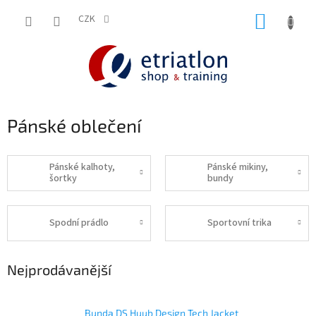
Přejít
NÁKUP
na
CZK
shop.etriatlon.cz - Chat
obsah
KOŠÍK
Pánské oblečení
Pánské kalhoty,
Pánské mikiny,
šortky
bundy
Spodní prádlo
Sportovní trika
Nejprodávanější
Bunda DS Huub Design Tech Jacket