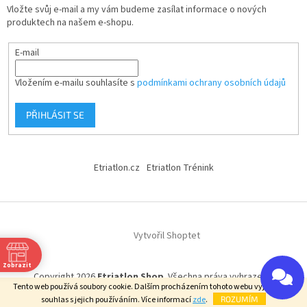
Vložte svůj e-mail a my vám budeme zasílat informace o nových
produktech na našem e-shopu.
E-mail
Vložením e-mailu souhlasíte s
podmínkami ochrany osobních údajů
PŘIHLÁSIT SE
Etriatlon.cz
Etriatlon Trénink
Vytvořil Shoptet
Zobrazit
Copyright 2026
Etriatlon Shop
. Všechna práva vyhrazena.
Tento web používá soubory cookie. Dalším procházením tohoto webu vyjadřujete
souhlas s jejich používáním. Více informací
zde
.
ROZUMÍM