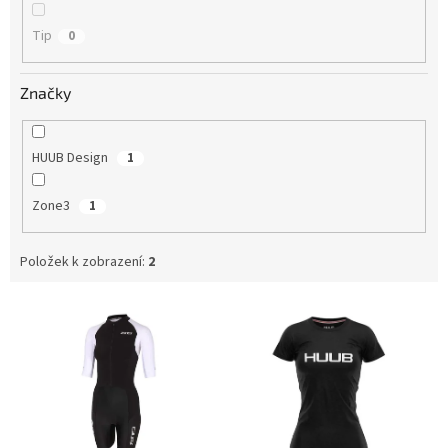
Tip
0
Značky
HUUB Design
1
Zone3
1
Položek k zobrazení:
2
V
ý
p
i
s
p
r