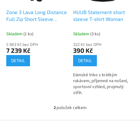
o
d
Zone 3 Lava Long Distance
HUUB Statement short
u
Full Zip Short Sleeve
sleeve T-shirt Woman
k
Trisuit
t
Skladem
(1 ks)
Skladem
(3 ks)
ů
5 983 Kč bez DPH
322 Kč bez DPH
7 239 Kč
390 Kč
DETAIL
DETAIL
Dámské triko s krátkým
rukávem, příjemné na nošení,
sportovní vzhled, projmutý
střih.
2
položek celkem
O
v
l
Z
á
á
d
p
a