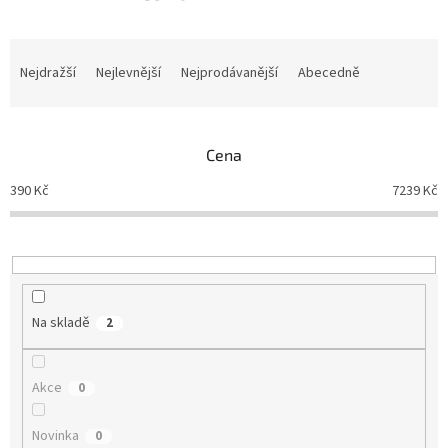
Ř
a
Nejdražší
Nejlevnější
Nejprodávanější
Abecedně
z
e
n
Cena
í
p
390
Kč
7239
Kč
r
o
d
u
k
t
Na skladě
2
ů
Akce
0
Novinka
0