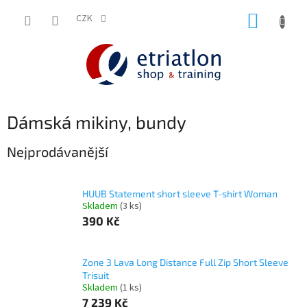
Přejít
NÁKUP
na
CZK
shop.etriatlon.cz - Chat
obsah
KOŠÍK
Dámská mikiny, bundy
Nejprodávanější
HUUB Statement short sleeve T-shirt Woman
Skladem
(3 ks)
390 Kč
Zone 3 Lava Long Distance Full Zip Short Sleeve
Trisuit
Skladem
(1 ks)
7 239 Kč