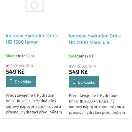
Iontmax Hydration Drink
Iontmax Hydration Drink
HD 1500 lemon
HD 2000 Maracuja
Skladem
(>3 ks)
Skladem
(2 ks)
490 Kč bez DPH
490 Kč bez DPH
549 Kč
549 Kč
Do košíku
Do košíku
Představujeme ti Hydration
Představujeme ti Hydration
Drink HD 1000 – středně silný
Drink HD 2000 – velmi silný
iontový nápoj pro spolehlivou a
iontový nápoj pro spolehlivou a
přesnou hydrataci před, během
přesnou hydrataci před, během
a po sportovním výkonu. Stačí
a po sportovním výkonu. Stačí
jedna odměrka na...
jedna odměrka na 500...