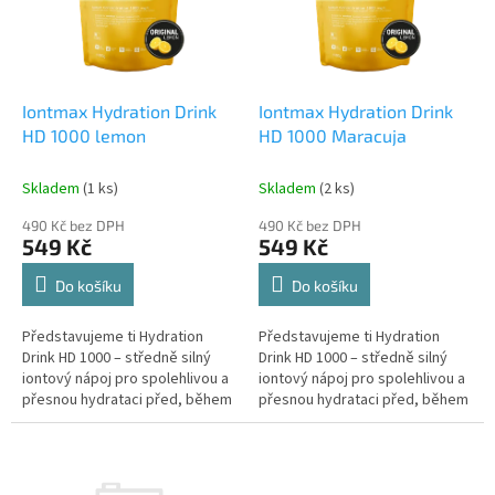
s
p
r
o
d
Iontmax Hydration Drink
Iontmax Hydration Drink
u
HD 1000 lemon
HD 1000 Maracuja
k
t
Skladem
(1 ks)
Skladem
(2 ks)
ů
490 Kč bez DPH
490 Kč bez DPH
549 Kč
549 Kč
Do košíku
Do košíku
Představujeme ti Hydration
Představujeme ti Hydration
Drink HD 1000 – středně silný
Drink HD 1000 – středně silný
iontový nápoj pro spolehlivou a
iontový nápoj pro spolehlivou a
přesnou hydrataci před, během
přesnou hydrataci před, během
a po sportovním výkonu. Stačí
a po sportovním výkonu. Stačí
jedna odměrka na...
jedna odměrka na...