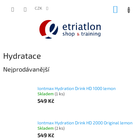
Přejít
NÁKUP
na
CZK
shop.etriatlon.cz - Chat
obsah
KOŠÍK
Hydratace
Nejprodávanější
Iontmax Hydration Drink HD 1000 lemon
Skladem
(1 ks)
549 Kč
Iontmax Hydration Drink HD 2000 Original lemon
Skladem
(2 ks)
549 Kč