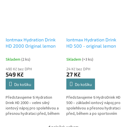
Iontmax Hydration Drink
Iontmax Hydration Drink
HD 2000 Original lemon
HD 500 - original lemon
Skladem
(2 ks)
Skladem
(>3 ks)
490 Kč bez DPH
24 Kč bez DPH
549 Kč
27 Kč
Send
Do košíku
Do košíku
Powered by chaterimo
Představujeme ti Hydration
Představujeme ti HydroDrink HD
Drink HD 2000 – velmi silný
500 – základní iontový nápoj pro
iontový nápoj pro spolehlivou a
spolehlivou a přesnou hydrataci
přesnou hydrataci před, během
před, během a po sportovním
a po sportovním výkonu. Stačí
výkonu. Stačí jedna odměrka na
jedna odměrka na 500...
500 ml vody,...