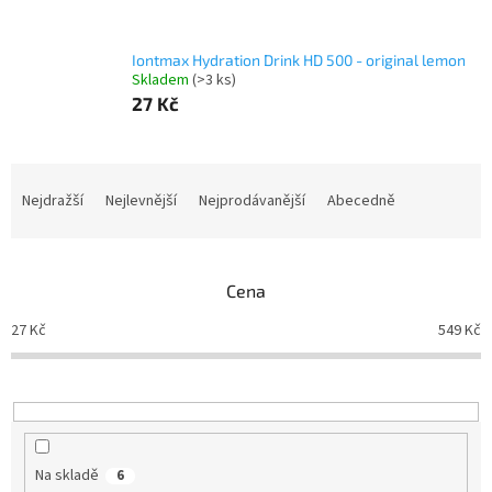
Iontmax Hydration Drink HD 500 - original lemon
Skladem
(>3 ks)
27 Kč
Ř
a
Nejdražší
Nejlevnější
Nejprodávanější
Abecedně
z
e
n
Cena
í
p
27
Kč
549
Kč
r
o
d
u
k
t
Na skladě
6
ů