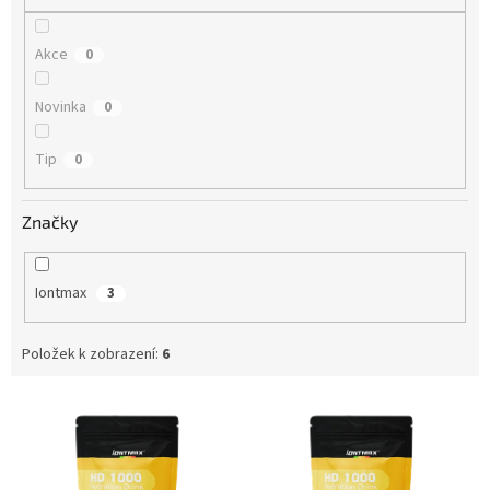
Akce
0
Novinka
0
Tip
0
Značky
Iontmax
3
Položek k zobrazení:
6
V
ý
p
i