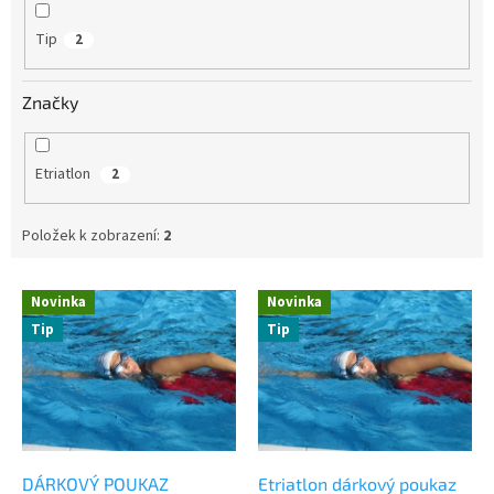
Tip
2
Značky
Etriatlon
2
Položek k zobrazení:
2
V
Novinka
Novinka
ý
Tip
Tip
p
i
s
p
r
o
d
DÁRKOVÝ POUKAZ
Etriatlon dárkový poukaz