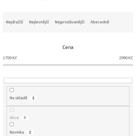
Ř
a
Nejdražší
Nejlevnější
Nejprodávanější
Abecedně
z
e
n
Cena
í
p
1700
Kč
2990
Kč
r
o
d
u
k
t
Na skladě
2
ů
Akce
0
Novinka
2