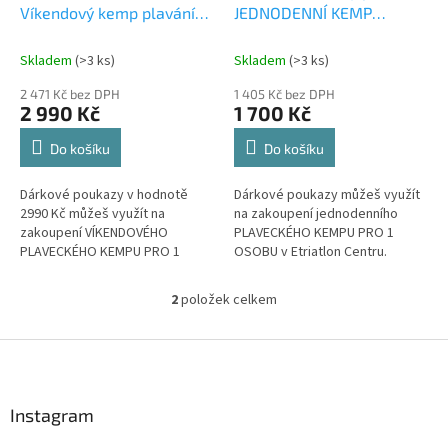
u
Víkendový kemp plavání
JEDNODENNÍ KEMP
k
pro 1os 2026
PLAVÁNÍ pro 1os
t
Skladem
(>3 ks)
Skladem
(>3 ks)
ů
2 471 Kč bez DPH
1 405 Kč bez DPH
2 990 Kč
1 700 Kč
Do košíku
Do košíku
Dárkové poukazy v hodnotě
Dárkové poukazy můžeš využít
2990 Kč můžeš využít na
na zakoupení jednodenního
zakoupení VÍKENDOVÉHO
PLAVECKÉHO KEMPU PRO 1
PLAVECKÉHO KEMPU PRO 1
OSOBU v Etriatlon Centru.
OSOBU v Etriatlon Centru.
Platnost dárkového poukazu je
Platnost dárkového poukazu je
6 měsíců od vystavení.
2
položek celkem
O
6 měsíců od...
Dárkový...
v
l
Z
á
á
d
p
a
a
Instagram
c
Send
t
í