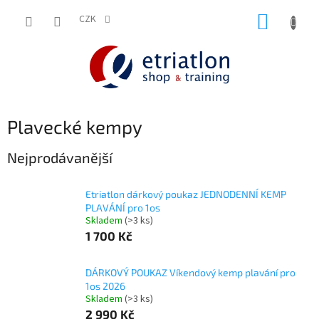
Přejít
NÁKUP
na
CZK
shop.etriatlon.cz - Chat
obsah
KOŠÍK
Plavecké kempy
Nejprodávanější
Etriatlon dárkový poukaz JEDNODENNÍ KEMP
PLAVÁNÍ pro 1os
Skladem
(>3 ks)
1 700 Kč
DÁRKOVÝ POUKAZ Víkendový kemp plavání pro
1os 2026
Skladem
(>3 ks)
2 990 Kč