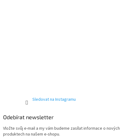
í
p
Powered by chaterimo
r
v
k
y
v
ý
p
i
s
u
Sledovat na Instagramu
Odebírat newsletter
Vložte svůj e-mail a my vám budeme zasílat informace o nových
produktech na našem e-shopu.