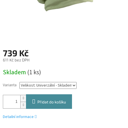
739 Kč
611 Kč bez DPH
Měrná
Skladem
(1 ks)
cena:
Varianta
Přidat do košíku
Detailní informace