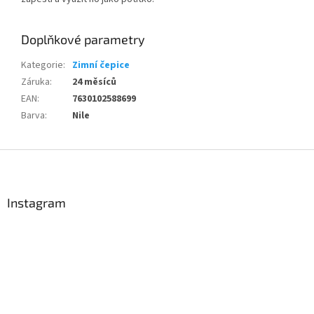
Doplňkové parametry
Kategorie
:
Zimní čepice
Záruka
:
24 měsíců
EAN
:
7630102588699
Barva
:
Nile
Send
Z
á
Powered by chaterimo
p
a
Instagram
t
í