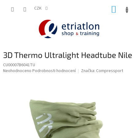
Přejít
NÁKUP
na
CZK
shop.etriatlon.cz - Chat
obsah
KOŠÍK
3D Thermo Ultralight Headtube Nile
CU00007B6041TU
Průměrné
Neohodnoceno
Podrobnosti hodnocení
Značka:
Compressport
hodnocení
produktu
je
0,0
z
5
hvězdiček.