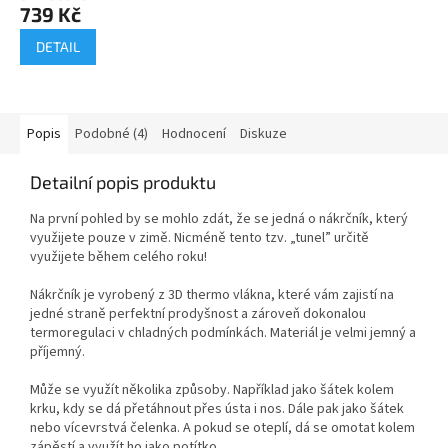
739 Kč
DETAIL
Popis
Podobné (4)
Hodnocení
Diskuze
Detailní popis produktu
Na první pohled by se mohlo zdát, že se jedná o nákrčník, který
využijete pouze v zimě. Nicméně tento tzv. „tunel” určitě
využijete během celého roku!
Nákrčník je vyrobený z 3D thermo vlákna, které vám zajistí na
jedné straně perfektní prodyšnost a zároveň dokonalou
termoregulaci v chladných podmínkách. Materiál je velmi jemný a
příjemný.
Může se využít několika způsoby. Například jako šátek kolem
krku, kdy se dá přetáhnout přes ústa i nos. Dále pak jako šátek
nebo vícevrstvá čelenka. A pokud se oteplí, dá se omotat kolem
zápěstí a využít ho jako potítko.