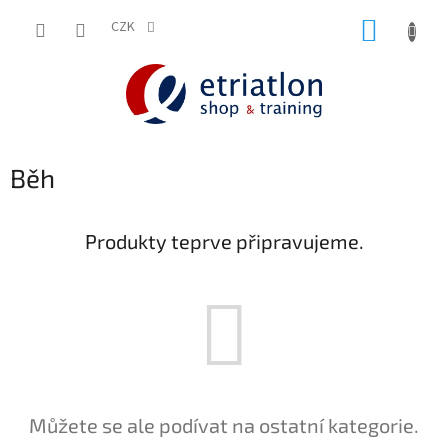
Přejít
NÁKUP
na
CZK
shop.etriatlon.cz - Chat
obsah
KOŠÍK
Běh
Produkty teprve připravujeme.
Můžete se ale podívat na ostatní kategorie.