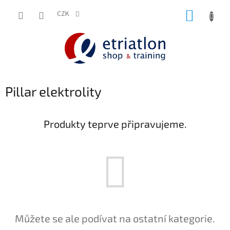
Přejít
NÁKUP
na
CZK
shop.etriatlon.cz - Chat
obsah
KOŠÍK
Pillar elektrolity
Produkty teprve připravujeme.
Můžete se ale podívat na ostatní kategorie.