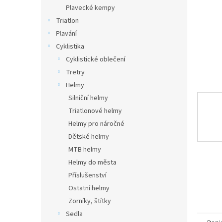
n
Plavecké kempy
e
Triatlon
l
Plavání
Cyklistika
Cyklistické oblečení
Tretry
Helmy
Silniční helmy
Triatlonové helmy
Helmy pro náročné
Dětské helmy
MTB helmy
Helmy do města
Příslušenství
Ostatní helmy
Zorníky, štítky
Sedla