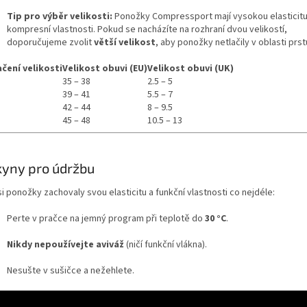
Tip pro výběr velikosti:
Ponožky Compressport mají vysokou elasticitu
kompresní vlastnosti. Pokud se nacházíte na rozhraní dvou velikostí,
doporučujeme zvolit
větší velikost
, aby ponožky netlačily v oblasti prst
čení velikosti
Velikost obuvi (EU)
Velikost obuvi (UK)
35 – 38
2.5 – 5
39 – 41
5.5 – 7
42 – 44
8 – 9.5
45 – 48
10.5 – 13
yny pro údržbu
i ponožky zachovaly svou elasticitu a funkční vlastnosti co nejdéle:
Perte v pračce na jemný program při teplotě do
30 °C
.
Nikdy nepoužívejte aviváž
(ničí funkční vlákna).
Nesušte v sušičce a nežehlete.