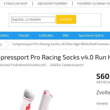
ETRIATLON SHOP
OBCHODNÍ PODMÍNKY
PODMÍNKY OCHRANY O
HLEDAT
riatlon
Plavání
Cyklistika
Běh
Sportovní výživa
ky
Compressport Pro Racing Socks v4.0 Run High White/Red Ironman 
pressport Pro Racing Socks v4.0 Run 
né
noceno
Podrobnosti hodnocení
Značka:
Compressport
ní
560
u
463 Kč b
Měrná
Zvolt
cena:
ek.
Varianta