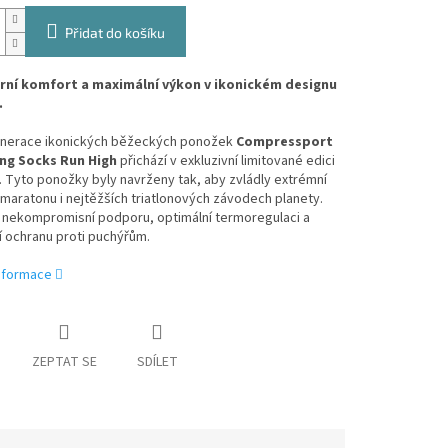
Přidat do košíku
ní komfort a maximální výkon v ikonickém designu
.
enerace ikonických běžeckých ponožek
Compressport
ng Socks Run High
přichází v exkluzivní limitované edici
. Tyto ponožky byly navrženy tak, aby zvládly extrémní
 maratonu i nejtěžších triatlonových závodech planety.
í nekompromisní podporu, optimální termoregulaci a
 ochranu proti puchýřům.
informace
ZEPTAT SE
SDÍLET