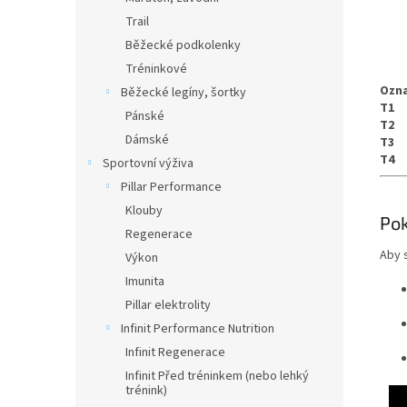
Trail
Běžecké podkolenky
Tréninkové
Ozna
Běžecké legíny, šortky
T1
Pánské
T2
Dámské
T3
T4
Sportovní výživa
Pillar Performance
Klouby
Pok
Regenerace
Aby s
Výkon
Imunita
Pillar elektrolity
Infinit Performance Nutrition
Infinit Regenerace
Infinit Před tréninkem (nebo lehký
trénink)