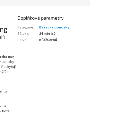
Doplňkové parametry
ing
Kategorie
:
Běžecké ponožky
Záruka
:
24 měsíců
an
Barva
:
Bílá/Černá
ocks Run
 tak, aby
. Poskytují
chýřům.
í žijí
ku a
v botě.