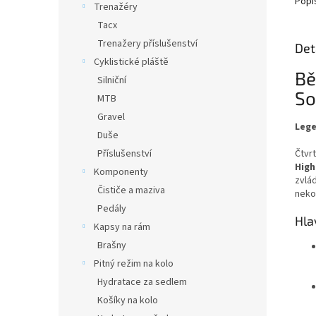
Popi
Trenažéry
Tacx
Trenažery příslušenství
Det
Cyklistické pláště
Bě
Silniční
So
MTB
Gravel
Lege
Duše
Čtvr
Příslušenství
High
Komponenty
zvlád
Čističe a maziva
neko
Pedály
Hla
Kapsy na rám
Brašny
Pitný režim na kolo
Hydratace za sedlem
Košíky na kolo