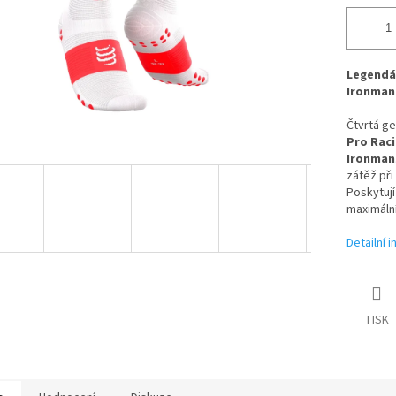
Legendár
Ironman
Čtvrtá g
Pro Raci
Ironman
zátěž při
Poskytuj
maximální
Detailní 
TISK