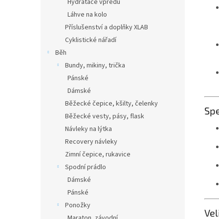
Hydratace vpředu
Láhve na kolo
Příslušenství a doplňky XLAB
Cyklistické nářadí
Běh
Bundy, mikiny, trička
Pánské
Dámské
Běžecké čepice, kšilty, čelenky
Spe
Běžecké vesty, pásy, flask
Návleky na lýtka
Recovery návleky
Zimní čepice, rukavice
Spodní prádlo
Dámské
Pánské
Ponožky
Vel
Maraton, závodní