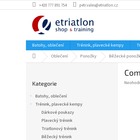
Přejít
+420 777 891 754
petr.vales@etriatlon.cz
na
obsah
Batohy, oblečení
Trénink, plavecké kempy
T
Domů
Oblečení
Ponožky
Běžecké ponož
P
Com
o
Přeskočit
s
Průměr
Neohod
Kategorie
kategorie
t
hodnoce
r
produkt
Batohy, oblečení
a
je
Trénink, plavecké kempy
0,0
n
z
Dárkové poukazy
n
5
í
Plavecký trénink
hvězdič
p
Triatlonový trénink
a
Běžecký trénink