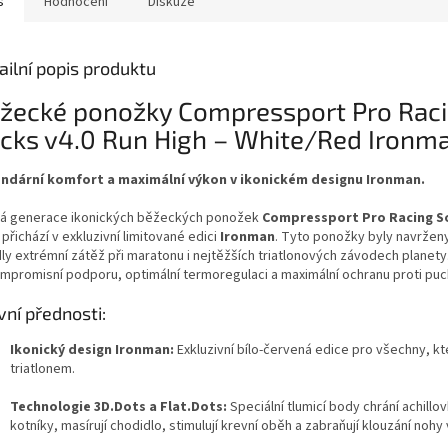
s
Hodnocení
Diskuze
ailní popis produktu
žecké ponožky Compressport Pro Rac
cks v4.0 Run High – White/Red Ironm
ndární komfort a maximální výkon v ikonickém designu Ironman.
tá generace ikonických běžeckých ponožek
Compressport Pro Racing S
přichází v exkluzivní limitované edici
Ironman
. Tyto ponožky byly navrženy
ly extrémní zátěž při maratonu i nejtěžších triatlonových závodech planety
mpromisní podporu, optimální termoregulaci a maximální ochranu proti pu
vní přednosti:
Ikonický design Ironman:
Exkluzivní bílo-červená edice pro všechny, kteř
triatlonem.
Technologie 3D.Dots a Flat.Dots:
Speciální tlumicí body chrání achillov
kotníky, masírují chodidlo, stimulují krevní oběh a zabraňují klouzání nohy 