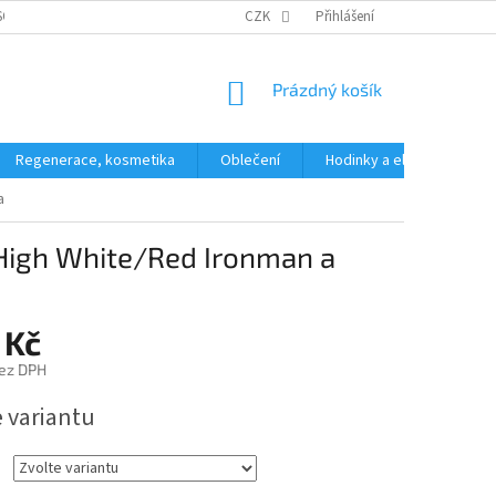
SOBNÍCH ÚDAJŮ
CZK
Přihlášení
NÁKUPNÍ
Prázdný košík
KOŠÍK
Regenerace, kosmetika
Oblečení
Hodinky a elektronika
a
High White/Red Ironman a
 Kč
ez DPH
e variantu