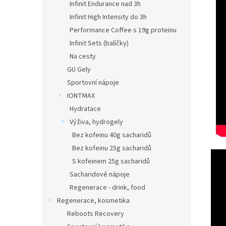
Infinit Endurance nad 3h
Infinit High Intensity do 3h
Performance Coffee s 19g proteinu
Infinit Sets (balíčky)
Na cesty
GU Gely
Sportovní nápoje
IONTMAX
Hydratace
Výživa, hydrogely
Bez kofeinu 40g sacharidů
Bez kofeinu 25g sacharidů
S kofeinem 25g sacharidů
Sacharidové nápoje
Regenerace - drink, food
Regenerace, kosmetika
Reboots Recovery