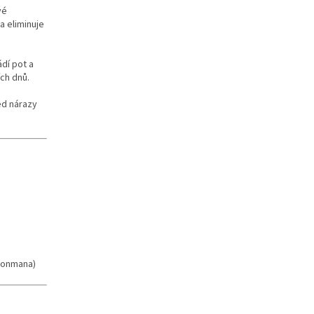
vé
etriatlon.cz - Chat
a eliminuje
dí pot a
ch dnů.
ed nárazy
Ironmana)