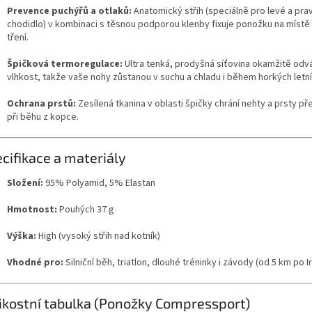
Prevence puchýřů a otlaků:
Anatomický střih (speciálně pro levé a pra
shop.
chodidlo) v kombinaci s těsnou podporou klenby fixuje ponožku na místě 
tření.
Špičková termoregulace:
Ultra tenká, prodyšná síťovina okamžitě odvá
vlhkost, takže vaše nohy zůstanou v suchu a chladu i během horkých letní
Ochrana prstů:
Zesílená tkanina v oblasti špičky chrání nehty a prsty př
při běhu z kopce.
cifikace a materiály
Složení:
95% Polyamid, 5% Elastan
Hmotnost:
Pouhých 37 g
Výška:
High (vysoký střih nad kotník)
Vhodné pro:
Silniční běh, triatlon, dlouhé tréninky i závody (od 5 km po 
ikostní tabulka (Ponožky Compressport)