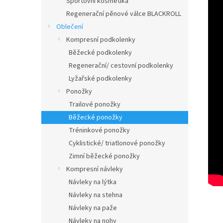
Sportovní kosmetika
Regenerační pěnové válce BLACKROLL
Oblečení
Kompresní podkolenky
Běžecké podkolenky
Regenerační/ cestovní podkolenky
Lyžařské podkolenky
Ponožky
Trailové ponožky
Běžecké ponožky
Tréninkové ponožky
Cyklistické/ triatlonové ponožky
Zimní běžecké ponožky
Kompresní návleky
Návleky na lýtka
Návleky na stehna
Návleky na paže
Návleky na nohy