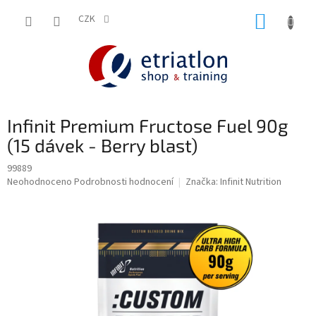
Přejít
NÁKUP
na
CZK
shop.etriatlon.cz - Chat
obsah
KOŠÍK
Infinit Premium Fructose Fuel 90g
(15 dávek - Berry blast)
99889
Průměrné
Neohodnoceno
Podrobnosti hodnocení
Značka:
Infinit Nutrition
hodnocení
produktu
je
0,0
z
5
hvězdiček.