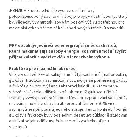
:PREMIUM Fructose Fuel je vysoce sacharidový
polopřizpůsobený sportovní nápoj pro vytrvalostní sporty, který
byl vědecky vyvinut tak, aby vám poskytl výživu potřebnou pro
maximální výkon během několikahodinových tréninků a závodů.
PFF obsahuje jedinečnou energizující směs sacharidů,
která maximalizuje zásoby energie, což vám umožní zvýšit
příjem kalorií a vydržet déle v intenzivním výkonu.
Fruktóza pro maximální absorpci
Vše je v střevě. PFF obsahuje směs čtyř sacharidů (maltodextrin,
glukóza, fruktóza a sacharóza) a vyznačuje se poměrem glukózy
a fruktózy 2:1 pro zvýšenou absorpci kalorií. Fruktóza se ve
střevě tráví zcela odlišným způsobem než glukóza. Přidání
fruktózy zvyšuje saturační bod střeva pro zpracování sacharidů,
což vám umožňuje strávit a absorbovat téměř o 50 % více
sacharidů než při použití jediného zdroje. Tento konkrétní poměr
glukózy a fruktózy byl v posledním desetiletí důkladně studován
a ukázal se jako klíč k úspěchu metod vysokého příjmu
sacharidů.