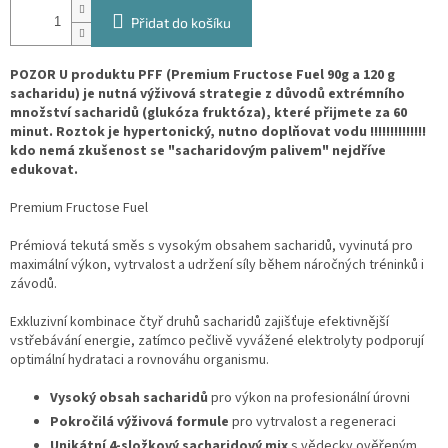
Přidat do košíku
POZOR U produktu PFF (Premium Fructose Fuel 90g a 120 g
sacharidu) je nutná výživová strategie z důvodů extrémního
množství sacharidů (glukóza fruktóza), které přijmete za 60
minut. Roztok je hypertonický, nutno doplňovat vodu !!!!!!!!!!!!!!
kdo nemá zkušenost se "sacharidovým palivem" nejdříve
edukovat.
Premium Fructose Fuel
Prémiová tekutá směs s vysokým obsahem sacharidů, vyvinutá pro
maximální výkon, vytrvalost a udržení síly během náročných tréninků i
závodů.
Exkluzivní kombinace čtyř druhů sacharidů zajišťuje efektivnější
vstřebávání energie, zatímco pečlivě vyvážené elektrolyty podporují
optimální hydrataci a rovnováhu organismu.
Vysoký obsah sacharidů
pro výkon na profesionální úrovni
Pokročilá výživová formule
pro vytrvalost a regeneraci
Unikátní 4-složkový sacharidový mix
s vědecky ověřeným