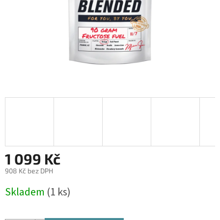
1 099 Kč
908 Kč bez DPH
Měrná
Skladem
(1 ks)
cena: