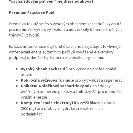
"sacharidovým palivem" nejdříve edukovat.
Premium Fructose Fuel
Prémiová tekutá směs s vysokým obsahem sacharidů, vyvinutá
pro maximální výkon, vytrvalost a udržení síly během náročných
tréninků i závodů.
Exkluzivní kombinace čtyř druhů sacharidů zajišťuje efektivnější
vstřebávání energie, zatímco pečlivě vyvážené elektrolyty
podporují optimální hydrataci a rovnováhu organismu.
Vysoký obsah sacharidů
pro výkon na profesionální
úrovni
Pokročilá výživová formule
pro vytrvalost a regeneraci
Unikátní 4-složkový sacharidový mix
s vědecky
ověřeným poměrem glukózy a fruktózy 2:1 pro maximální
využití energie
Kompletní směs elektrolytů
s vyšší hladinou sodíku
(500 mg) pro efektivní hydrataci i v extrémních
podmínkách