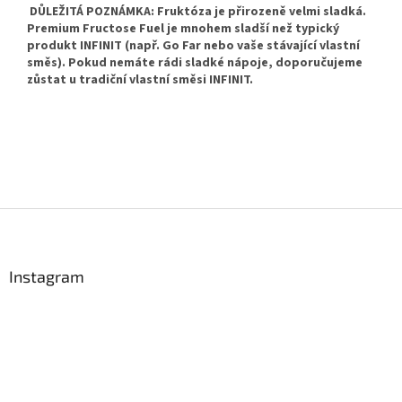
DŮLEŽITÁ POZNÁMKA: Fruktóza je přirozeně velmi sladká.
Premium Fructose Fuel je mnohem sladší než typický
produkt INFINIT (např. Go Far nebo vaše stávající vlastní
směs). Pokud nemáte rádi sladké nápoje, doporučujeme
zůstat u tradiční vlastní směsi INFINIT.
Z
á
p
a
Instagram
t
í