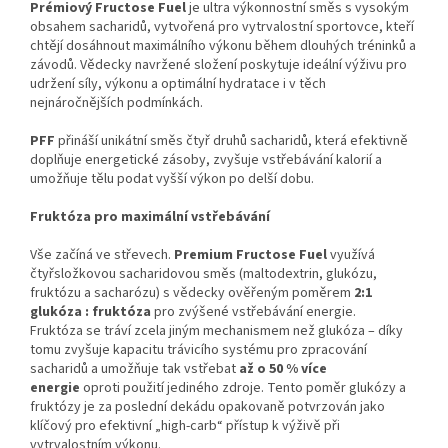
Prémiový Fructose Fuel
je ultra výkonnostní směs s vysokým
obsahem sacharidů, vytvořená pro vytrvalostní sportovce, kteří
chtějí dosáhnout maximálního výkonu během dlouhých tréninků a
závodů. Vědecky navržené složení poskytuje ideální výživu pro
udržení síly, výkonu a optimální hydratace i v těch
nejnáročnějších podmínkách.
PFF
přináší unikátní směs čtyř druhů sacharidů, která efektivně
doplňuje energetické zásoby, zvyšuje vstřebávání kalorií a
umožňuje tělu podat vyšší výkon po delší dobu.
Fruktóza pro maximální vstřebávání
Vše začíná ve střevech.
Premium Fructose Fuel
využívá
čtyřsložkovou sacharidovou směs (maltodextrin, glukózu,
fruktózu a sacharózu) s vědecky ověřeným poměrem
2:1
glukóza : fruktóza
pro zvýšené vstřebávání energie.
Fruktóza se tráví zcela jiným mechanismem než glukóza – díky
tomu zvyšuje kapacitu trávicího systému pro zpracování
sacharidů a umožňuje tak vstřebat
až o 50 % více
energie
oproti použití jediného zdroje. Tento poměr glukózy a
fruktózy je za poslední dekádu opakovaně potvrzován jako
klíčový pro efektivní „high-carb“ přístup k výživě při
vytrvalostním výkonu.