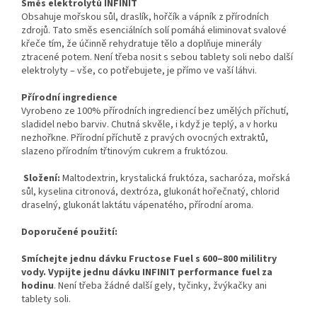
Směs elektrolytů INFINIT
Obsahuje mořskou sůl, draslík, hořčík a vápník z přírodních
zdrojů. Tato směs esenciálních solí pomáhá eliminovat svalové
křeče tím, že účinně rehydratuje tělo a doplňuje minerály
ztracené potem. Není třeba nosit s sebou tablety soli nebo další
elektrolyty – vše, co potřebujete, je přímo ve vaší láhvi.
Send
Přírodní ingredience
Vyrobeno ze 100% přírodních ingrediencí bez umělých příchutí,
Powered by chaterimo
sladidel nebo barviv. Chutná skvěle, i když je teplý, a v horku
nezhořkne. Přírodní příchutě z pravých ovocných extraktů,
slazeno přírodním třtinovým cukrem a fruktózou.
Složení:
Maltodextrin, krystalická fruktóza, sacharóza, mořská
sůl, kyselina citronová, dextróza, glukonát hořečnatý, chlorid
draselný, glukonát laktátu vápenatého, přírodní aroma.
Doporučené použití:
Smíchejte jednu dávku Fructose Fuel s 600–800 mililitry
vody. Vypijte jednu dávku INFINIT performance fuel za
hodinu
. Není třeba žádné další gely, tyčinky, žvýkačky ani
tablety soli.