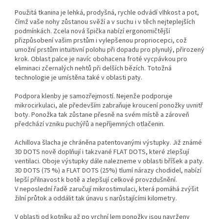
Použitá tkanina je lehká, prodyšná, rychle odvádí vlhkost a pot,
čímž vaše nohy zůstanou svěží a v suchu i v těch nejteplejších
podmínkách. Zcela nová špička nabízí ergonomičtější
přizpůsobení vašim prstům i vylepšenou propriocepci, což
umožní prstům intuitivní polohu při dopadu pro plynulý, přirozený
krok. Oblast palce je navíc obohacena froté vycpávkou pro
eliminaci zčernalých nehtů při delších bězích. Totožná
technologie je umístěna také v oblasti paty.
Podpora klenby je samozřejmostí. Nejenže podporuje
mikrocirkulaci, ale především zabraňuje kroucení ponožky uvnitř
boty. Ponožka tak zůstane přesně na svém místě a zároveň
předchází vzniku puchýřů a nepříjemných otlačenin.
Achillova šlacha je chráněna patentovanými výstupky. Již známé
3D DOTS nově doplňují i takzvané FLAT DOTS, které zlepšují
ventilaci. Oboje výstupky dále nalezneme v oblasti bříšek a paty.
3D DOTS (75 %) a FLAT DOTS (25%) tlumí nárazy chodidel, nabízí
lepší přilnavost k botě a zlepšují celkové provzdušnění.
V neposlední řadě zaručují mikrostimulaci, která pomáhá zvýšit
žilní průtok a oddálit tak únavu s narůstajícími kilometry.
V oblasti od kotníku až po vrchní lem ponožky jsou navrženy