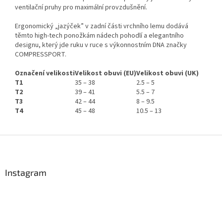
ventilační pruhy pro maximální provzdušnění.
Ergonomický „jazýček” v zadní části vrchního lemu dodává
těmto high-tech ponožkám nádech pohodlí a elegantního
designu, který jde ruku v ruce s výkonnostním DNA značky
COMPRESSPORT.
Označení velikosti
Velikost obuvi (EU)
Velikost obuvi (UK)
T1
35 – 38
2.5 – 5
T2
39 – 41
5.5 – 7
T3
42 – 44
8 – 9.5
T4
45 – 48
10.5 – 13
Send
Z
Powered by chaterimo
á
p
a
Instagram
t
í