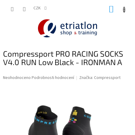
Přejít
NÁKUP
na
CZK
shop.etriatlon.cz - Chat
obsah
KOŠÍK
Compressport PRO RACING SOCKS
V4.0 RUN Low Black - IRONMAN A
Průměrné
Neohodnoceno
Podrobnosti hodnocení
Značka:
Compressport
hodnocení
produktu
je
0,0
z
5
hvězdiček.