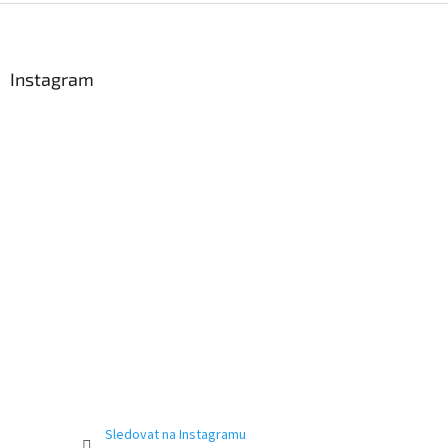
Z
á
p
a
Instagram
t
í
Sledovat na Instagramu