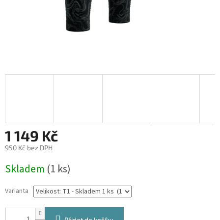
1 149 Kč
950 Kč bez DPH
Měrná
Skladem
(1 ks)
cena:
Varianta
Přidat do košíku