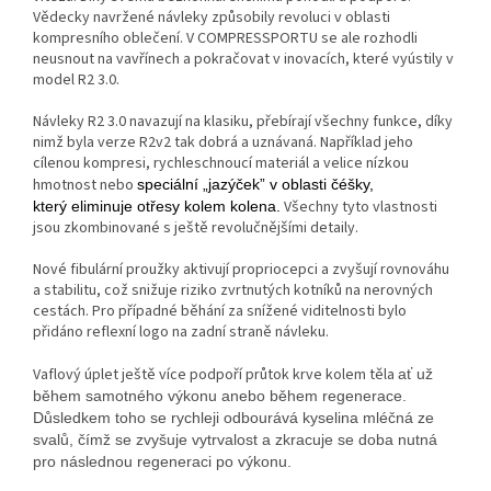
Vědecky navržené návleky způsobily revoluci v oblasti
kompresního oblečení. V COMPRESSPORTU se ale rozhodli
neusnout na vavřínech a pokračovat v inovacích, které vyústily v
model R2 3.0.
Návleky R2 3.0 navazují na klasiku, přebírají všechny funkce, díky
nimž byla verze R2v2 tak dobrá a uznávaná. Například jeho
cílenou kompresi, rychleschnoucí materiál a velice nízkou
hmotnost nebo
speciální „jazýček” v oblasti čéšky,
Všechny tyto vlastnosti
který eliminuje otřesy kolem kolena.
jsou zkombinované s ještě revolučnějšími detaily.
Nové fibulární proužky aktivují propriocepci a zvyšují rovnováhu
a stabilitu, což snižuje riziko zvrtnutých kotníků na nerovných
cestách. Pro případné běhání za snížené viditelnosti bylo
přidáno reflexní logo na zadní straně návleku.
Vaflový úplet ještě více podpoří průtok krve kolem těla
ať už
během samotného výkonu anebo během regenerace.
Důsledkem toho se rychleji odbourává kyselina mléčná ze
svalů, čímž se zvyšuje vytrvalost a zkracuje se doba nutná
pro následnou regeneraci po výkonu.