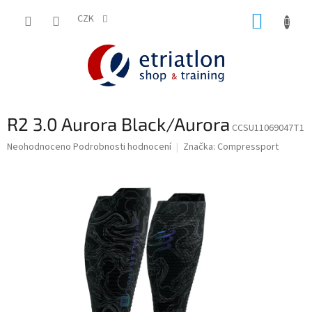
Přejít
NÁKUP
na
CZK
shop.etriatlon.cz - Chat
obsah
KOŠÍK
R2 3.0 Aurora Black/Aurora
CCSU11069047T1
Průměrné
Neohodnoceno
Podrobnosti hodnocení
Značka:
Compressport
hodnocení
produktu
je
0,0
z
5
hvězdiček.