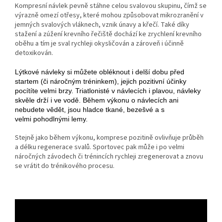
Kompresní návlek pevně stáhne celou svalovou skupinu, čímž se
výrazně omezí otřesy, které mohou způsobovat mikrozranění v
jemných svalových vláknech, vznik únavy a křečí. Také díky
stažení a zúžení krevního řečiště dochází ke zrychlení krevního
oběhu a tím je sval rychleji okysličován a zároveň i účinně
detoxikován.
Lýtkové návleky si můžete obléknout i delší dobu před
startem (či náročným tréninkem), jejich pozitivní účinky
pocítíte velmi brzy. Triatlonisté v návlecích i plavou, návleky
skvěle drží i ve vodě. Během výkonu o návlecích ani
nebudete vědět, jsou hladce tkané, bezešvé a s
velmi pohodlnými lemy.
Stejně jako během výkonu, komprese pozitině ovlivňuje průběh
a délku regenerace svalů. Sportovec pak může i po velmi
náročných závodech či trénincích rychleji zregenerovat a znovu
se vrátit do trénikového procesu.