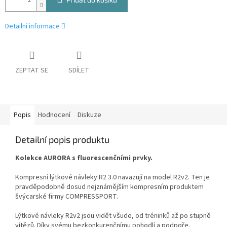
Detailní informace
ZEPTAT SE
SDÍLET
Popis
Hodnocení
Diskuze
Detailní popis produktu
Kolekce AURORA s fluorescenčními prvky.
Kompresní lýtkové návleky R2 3.0 navazují na model R2v2. Ten je
pravděpodobně dosud nejznámějším kompresním produktem
švýcarské firmy COMPRESSPORT.
Lýtkové návleky R2v2 jsou vidět všude, od tréninků až po stupně
vítězů. Díky svému bezkonkurenčnímu pohodlí a podpoře.