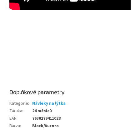
Send
Powered by chaterimo
Doplňkové parametry
Kategorie
:
Návleky na lýtka
Záruka
:
24 měsíců
EAN
:
7630279411028
Barva
:
Black/Aurora