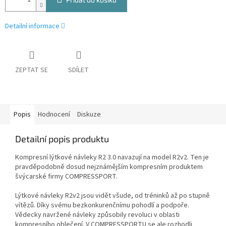
Detailní informace
ZEPTAT SE
SDÍLET
Popis
Hodnocení
Diskuze
Detailní popis produktu
Kompresní lýtkové návleky R2 3.0 navazují na model R2v2. Ten je
pravděpodobně dosud nejznámějším kompresním produktem
švýcarské firmy COMPRESSPORT.
Lýtkové návleky R2v2 jsou vidět všude, od tréninků až po stupně
vítězů. Díky svému bezkonkurenčnímu pohodlí a podpoře.
Vědecky navržené návleky způsobily revoluci v oblasti
kompresního oblečení. V COMPRESSPORTU se ale rozhodli