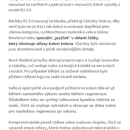
neusnout na vavřínech a pokračovat v inovacích, které vyústily v
model R2 3.0.
Návleky R2 3.0 navazují na klasiku, přebírají všechny funkce, díky
nimž byla verze R2v2 tak dobrá a uznávaná. Například jeho
cílenou kompresi, rychleschnoucí materiál a velice nízkou
hmotnost nebo
speciální „jazýček” v oblasti čéšky,
Všechny tyto vlastnosti
který eliminuje otřesy kolem kolena.
jsou zkombinované s ještě revolučnějšími detaily.
Nové fibulární proužky aktivují propriocepci a zvyšují rovnováhu
a stabilitu, což snižuje riziko zvrtnutých kotníků na nerovných
cestách. Pro případné běhání za snížené viditelnosti bylo
přidáno reflexní logo na zadní straně návleku.
Vaflový úplet ještě více podpoří průtok krve kolem těla
ať už
během samotného výkonu anebo během regenerace.
Důsledkem toho se rychleji odbourává kyselina mléčná ze
svalů, čímž se zvyšuje vytrvalost a zkracuje se doba nutná
pro následnou regeneraci po výkonu.
Kompresní návlek pevně stáhne celou svalovou skupinu, čímž se
výrazně omezí otřesy, které mohou způsobovat mikrozranění v