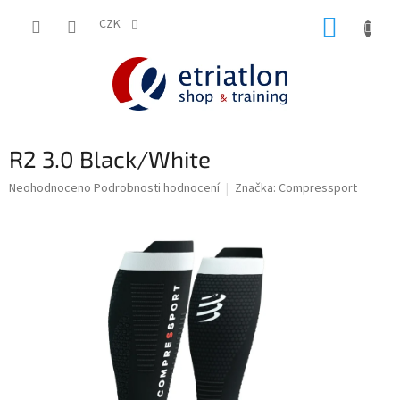
Přejít
NÁKUP
na
CZK
shop.etriatlon.cz - Chat
obsah
KOŠÍK
R2 3.0 Black/White
Průměrné
Neohodnoceno
Podrobnosti hodnocení
Značka:
Compressport
hodnocení
produktu
je
0,0
z
5
hvězdiček.