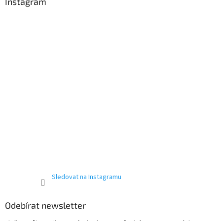
a
Instagram
t
í
Sledovat na Instagramu
Odebírat newsletter