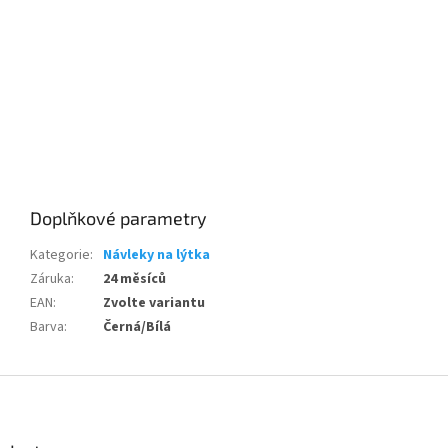
Send
Powered by chaterimo
Doplňkové parametry
Kategorie
:
Návleky na lýtka
Záruka
:
24 měsíců
EAN
:
Zvolte variantu
Barva
:
Černá/Bílá
Z
á
p