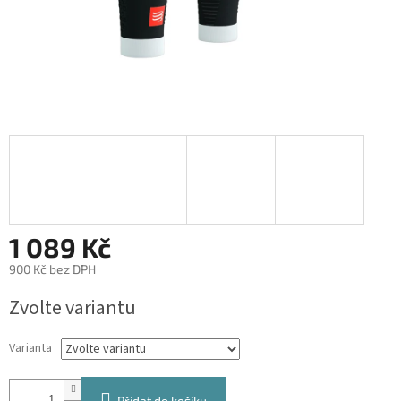
1 089 Kč
900 Kč bez DPH
Měrná
Zvolte variantu
cena:
Varianta
Přidat do košíku