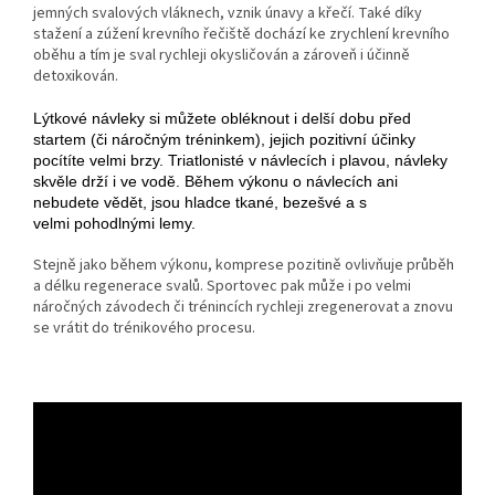
jemných svalových vláknech, vznik únavy a křečí. Také díky
stažení a zúžení krevního řečiště dochází ke zrychlení krevního
oběhu a tím je sval rychleji okysličován a zároveň i účinně
detoxikován.
Lýtkové návleky si můžete obléknout i delší dobu před
startem (či náročným tréninkem), jejich pozitivní účinky
pocítíte velmi brzy. Triatlonisté v návlecích i plavou, návleky
skvěle drží i ve vodě. Během výkonu o návlecích ani
nebudete vědět, jsou hladce tkané, bezešvé a s
velmi pohodlnými lemy.
Stejně jako během výkonu, komprese pozitině ovlivňuje průběh
a délku regenerace svalů. Sportovec pak může i po velmi
náročných závodech či trénincích rychleji zregenerovat a znovu
se vrátit do trénikového procesu.