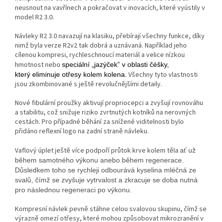
neusnout na vavřínech a pokračovat v inovacích, které vyústily v
model R2 3.0.
Návleky R2 3.0 navazují na klasiku, přebírají všechny funkce, díky
nimž byla verze R2v2 tak dobrá a uznávaná. Například jeho
cílenou kompresi, rychleschnoucí materiál a velice nízkou
hmotnost nebo
speciální „jazýček” v oblasti čéšky,
Všechny tyto vlastnosti
který eliminuje otřesy kolem kolena.
jsou zkombinované s ještě revolučnějšími detaily.
Nové fibulární proužky aktivují propriocepci a zvyšují rovnováhu
a stabilitu, což snižuje riziko zvrtnutých kotníků na nerovných
cestách. Pro případné běhání za snížené viditelnosti bylo
přidáno reflexní logo na zadní straně návleku.
Vaflový úplet ještě více podpoří průtok krve kolem těla
ať už
během samotného výkonu anebo během regenerace.
Důsledkem toho se rychleji odbourává kyselina mléčná ze
svalů, čímž se zvyšuje vytrvalost a zkracuje se doba nutná
pro následnou regeneraci po výkonu.
Kompresní návlek pevně stáhne celou svalovou skupinu, čímž se
výrazně omezí otřesy, které mohou způsobovat mikrozranění v