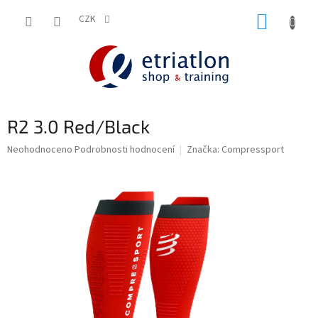
Přejít
NÁKUP
na
CZK
shop.etriatlon.cz - Chat
obsah
KOŠÍK
R2 3.0 Red/Black
Průměrné
Neohodnoceno
Podrobnosti hodnocení
Značka:
Compressport
hodnocení
produktu
je
0,0
z
5
hvězdiček.