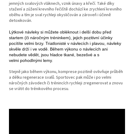
jemných svalových vláknech, vznik únavy a křečí. Také díky
stažení a zúžení krevního řečiště dochází ke zrychlení krevního
oběhu a tím je sval rychleji okysličován a zároveň i účinně
detoxikován.
Lýtkové návleky si můžete obléknout i delší dobu před
startem (či náročným tréninkem), jejich pozitivní účinky
pocítíte velmi brzy. Triatlonisté v návlecích i plavou, návleky
skvěle drží i ve vodě. Během výkonu o návlecích ani
nebudete vědět, jsou hladce tkané, bezešvé a s
velmi pohodlnými lemy.
Stejně jako během výkonu, komprese pozitině ovlivňuje průběh
a délku regenerace svalů. Sportovec pak může i po velmi
náročných závodech či trénincích rychleji zregenerovat a znovu
se vrátit do trénikového procesu.