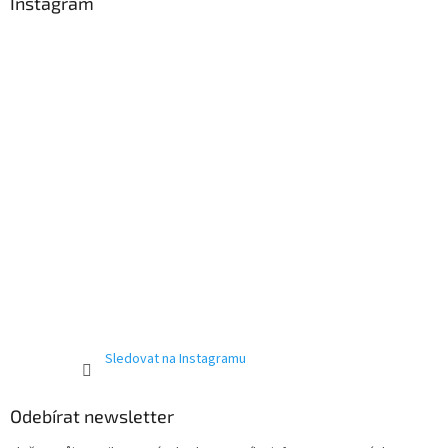
a
Instagram
t
í
Sledovat na Instagramu
Odebírat newsletter