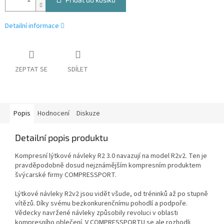
Detailní informace
ZEPTAT SE
SDÍLET
Popis
Hodnocení
Diskuze
Detailní popis produktu
Kompresní lýtkové návleky R2 3.0 navazují na model R2v2. Ten je
pravděpodobně dosud nejznámějším kompresním produktem
švýcarské firmy COMPRESSPORT.
Lýtkové návleky R2v2 jsou vidět všude, od tréninků až po stupně
vítězů. Díky svému bezkonkurenčnímu pohodlí a podpoře.
Vědecky navržené návleky způsobily revoluci v oblasti
kompresního oblečení. V COMPRESSPORTU se ale rozhodli