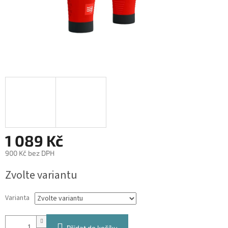
1 089 Kč
900 Kč bez DPH
Měrná
Zvolte variantu
cena:
Varianta
Přidat do košíku