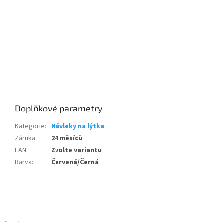
Send
Powered by chaterimo
Doplňkové parametry
Kategorie
:
Návleky na lýtka
Záruka
:
24 měsíců
EAN
:
Zvolte variantu
Barva
:
Červená/Černá
Z
á
p