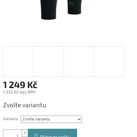
1 249 Kč
1 032 Kč bez DPH
Měrná
Zvolte variantu
cena:
Varianta
Přidat do košíku