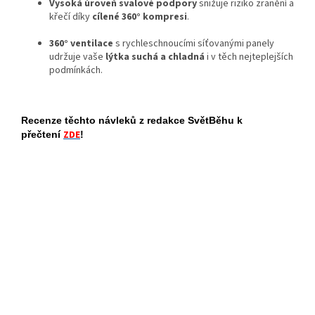
Vysoká úroveň svalové podpory
snižuje riziko zranění a
křečí díky
cílené 360° kompresi
.
360° ventilace
s rychleschnoucími síťovanými panely
udržuje vaše
lýtka suchá a chladná
i v těch nejteplejších
podmínkách.
Recenze těchto návleků z redakce SvětBěhu k
ZDE
přečtení
!