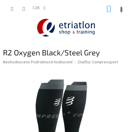
Přejít
NÁKUP
na
CZK
shop.etriatlon.cz - Chat
obsah
KOŠÍK
R2 Oxygen Black/Steel Grey
Průměrné
Neohodnoceno
Podrobnosti hodnocení
Značka:
Compressport
hodnocení
produktu
je
0,0
z
5
hvězdiček.