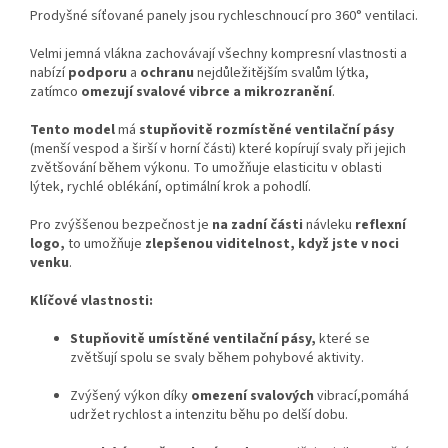
Prodyšné síťované panely jsou rychleschnoucí pro 360° ventilaci.
Velmi jemná vlákna zachovávají všechny kompresní vlastnosti a
nabízí
podporu
a
ochranu
nejdůležitějším svalům lýtka,
zatímco
omezují svalové vibrce a mikrozranění
.
Tento model
má
stupňovitě rozmístěné ventilační pásy
(menší vespod a širší v horní části) které kopírují svaly při jejich
zvětšování během výkonu. To umožňuje elasticitu v oblasti
lýtek, rychlé oblékání, optimální krok a pohodlí.
Pro zvýššenou bezpečnost je
na zadní části
návleku
reflexní
logo,
to umožňuje
zlepšenou viditelnost, když jste v noci
venku
.
Klíčové vlastnosti:
Stupňovitě umístěné ventilační pásy,
které se
zvětšují spolu se svaly během pohybové aktivity.
Zvýšený výkon díky
omezení svalových
vibrací,pomáhá
udržet rychlost a intenzitu běhu po delší dobu.