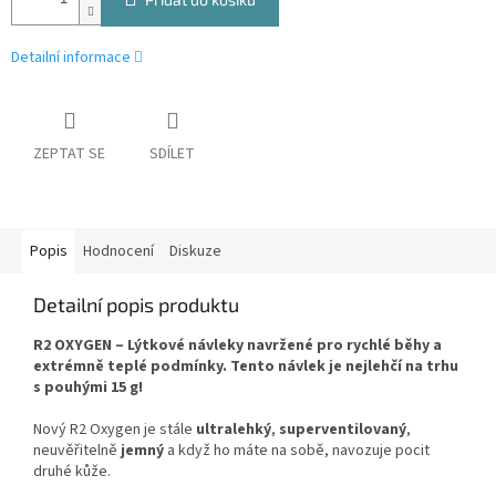
Detailní informace
ZEPTAT SE
SDÍLET
Popis
Hodnocení
Diskuze
Detailní popis produktu
R2 OXYGEN – Lýtkové návleky navržené pro rychlé běhy a
extrémně teplé podmínky. Tento návlek je nejlehčí na trhu
s pouhými 15 g!
Nový R2 Oxygen je stále
ultralehký
,
superventilovaný
,
neuvěřitelně
jemný
a když ho máte na sobě, navozuje pocit
druhé kůže.