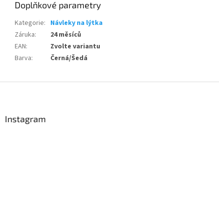
Doplňkové parametry
Send
Kategorie
:
Návleky na lýtka
Záruka
:
24 měsíců
Powered by chaterimo
EAN
:
Zvolte variantu
Barva
:
Černá/Šedá
Z
á
p
a
Instagram
t
í