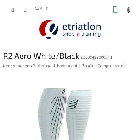
Přejít
NÁKUP
na
CZK
shop.etriatlon.cz - Chat
obsah
KOŠÍK
R2 Aero White/Black
SU00049B0002T1
Průměrné
Neohodnoceno
Podrobnosti hodnocení
Značka:
Compressport
hodnocení
produktu
je
0,0
z
5
hvězdiček.