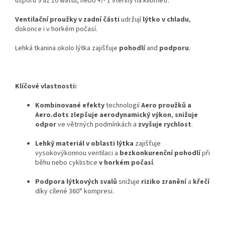
úsporu 9 až 10 wattů, nebo +/- 1 vteřiny na kilometr.
Ventilační proužky v zadní části
udržují
lýtko v chladu
,
dokonce i v horkém počasí.
Lehká tkanina okolo lýtka zajišťuje
pohodlí
and
podporu
.
Klíčové vlastnosti:
Kombinované efekty
technologií
Aero proužků a
Aero.dots zlepšuje aerodynamický výkon
,
snižuje
odpor
ve větrných podmínkách a
zvyšuje rychlost
.
Lehký materiál v oblasti lýtka
zajišťuje
vysokovýkonnou ventilaci a
bezkonkurenční pohodlí
při
běhu nebo cyklistice
v horkém počasí
.
Podpora lýtkových svalů
snižuje
riziko zranění
a
křečí
díky cílené 360° kompresi.