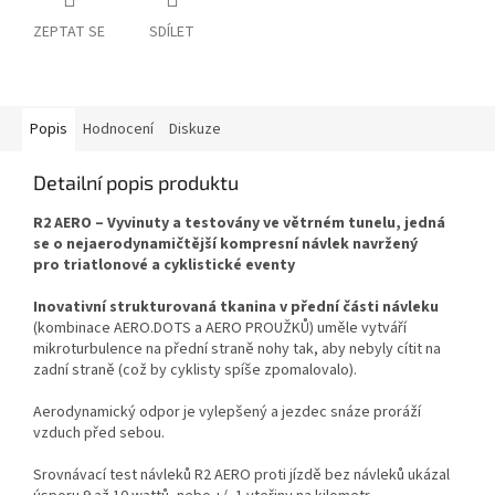
ZEPTAT SE
SDÍLET
Popis
Hodnocení
Diskuze
Detailní popis produktu
R2 AERO – Vyvinuty a testovány ve větrném tunelu, jedná
se o nejaerodynamičtější kompresní návlek navržený
pro triatlonové a cyklistické eventy
Inovativní strukturovaná tkanina v přední části návleku
(kombinace AERO.DOTS a AERO PROUŽKŮ) uměle vytváří
mikroturbulence na přední straně nohy tak, aby nebyly cítit na
zadní straně (což by cyklisty spíše zpomalovalo).
Aerodynamický odpor je vylepšený a jezdec snáze proráží
vzduch před sebou.
Srovnávací test návleků R2 AERO proti jízdě bez návleků ukázal