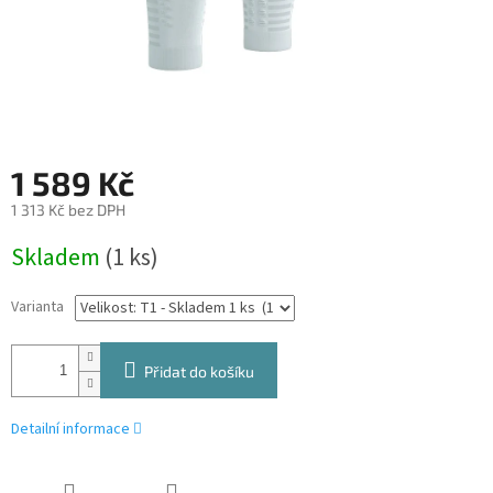
1 589 Kč
1 313 Kč bez DPH
Měrná
Skladem
(1 ks)
cena:
Varianta
Přidat do košíku
Detailní informace