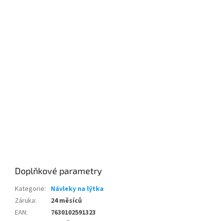
Doplňkové parametry
Kategorie
:
Návleky na lýtka
Záruka
:
24 měsíců
Send
EAN
:
7630102591323
Powered by chaterimo