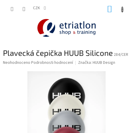
Přejít
NÁKUP
na
CZK
shop.etriatlon.cz - Chat
obsah
KOŠÍK
Plavecká čepička HUUB Silicone
284/CER
Průměrné
Neohodnoceno
Podrobnosti hodnocení
Značka:
HUUB Design
hodnocení
produktu
je
0,0
z
5
hvězdiček.