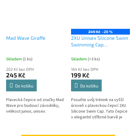
249 Kč
–20 %
Mad Wave Giraffe
2XU Unisex Silicone Swim
Swimming Cap
Black/black
Skladem
(1 ks)
Skladem
(>3 ks)
202 Kč bez DPH
164 Kč bez DPH
245 Kč
199 Kč
Do košíku
Do košíku
Plavecká čepice od značky Mad
Posuňte svůj trénink na vyšší
Wave pro budoucí závodníky,
úroveň s plaveckou čepicí 2XU
velikost junior, unisex.
Silicone Swim Cap. Tato čepice
v elegantní stříbrné barvě je
navržena tak, aby splňovala
náročné požadavky...