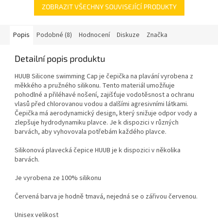
ZOBRAZIT VŠECHNY SOUVISEJÍCÍ PRODUKTY
Popis
Podobné (8)
Hodnocení
Diskuze
Značka
Detailní popis produktu
HUUB Silicone swimming Cap je čepička na plavání vyrobena z
měkkého a pružného silikonu. Tento materiál umožňuje
pohodlné a přiléhavé nošení, zajišťuje vodotěsnost a ochranu
vlasů před chlorovanou vodou a dalšími agresivními látkami.
Čepička má aerodynamický design, který snižuje odpor vody a
zlepšuje hydrodynamiku plavce. Je k dispozici v různých
barvách, aby vyhovovala potřebám každého plavce.
Silikonová plavecká čepice HUUB je k dispozici v několika
barvách.
Je vyrobena ze 100% silikonu
Červená barva je hodně tmavá, nejedná se o zářivou červenou.
Unisex velikost