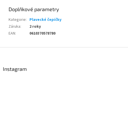
Doplňkové parametry
Send
Kategorie
:
Plavecké čepičky
Powered by chaterimo
Záruka
:
2 roky
EAN
:
0610370578780
Z
á
p
a
Instagram
t
í