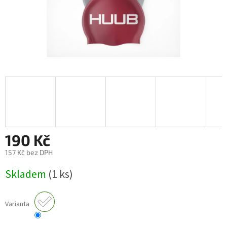
190 Kč
157 Kč bez DPH
Měrná
Skladem
(1 ks)
cena:
Varianta